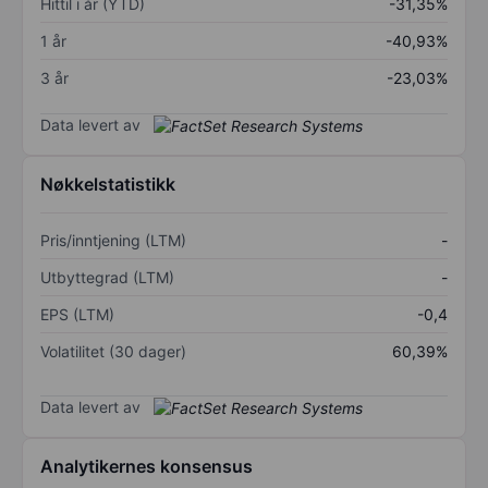
Hittil i år (YTD)
-31,35%
1 år
-40,93%
3 år
-23,03%
Data levert av
Nøkkelstatistikk
Pris/inntjening (LTM)
-
Utbyttegrad (LTM)
-
EPS (LTM)
-0,4
Volatilitet (30 dager)
60,39%
Data levert av
Analytikernes konsensus