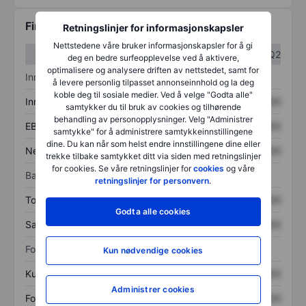
Finansiell informasjon
Retningslinjer for informasjonskapsler
Nettstedene våre bruker informasjonskapsler for å gi
Q1
Q2
deg en bedre surfeopplevelse ved å aktivere,
optimalisere og analysere driften av nettstedet, samt for
Inntektsoversikt
å levere personlig tilpasset annonseinnhold og la deg
koble deg til sosiale medier. Ved å velge "Godta alle"
Inntekter
XXXXXXX
XXXXXXX
samtykker du til bruk av cookies og tilhørende
behandling av personopplysninger. Velg "Administrer
EBITDA
XXXXXXX
XXXXXXX
samtykke" for å administrere samtykkeinnstillingene
dine. Du kan når som helst endre innstillingene dine eller
Nettoinntekt
XXXXXXX
XXXXXXX
trekke tilbake samtykket ditt via siden med retningslinjer
for cookies. Se våre retningslinjer for
cookies
og våre
Balanse
retningslinjer for personvern
.
Totale eiendeler
XXXXXXX
XXXXXXX
Godta alle cookies
Samlet gjeld
XXXXXXX
XXXXXXX
Forholdstall
Kun nødvendige cookies
Kurs/salg
XXXXXXX
XXXXXXX
Administrer cookies
Fortjeneste per aksje
XXXXXXX
XXXXXXX