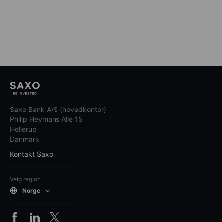
Saxo Bank A/S (hovedkontor)
Philip Heymans Alle 15
Hellerup
Danmark
Kontakt Saxo
Velg region
Norge