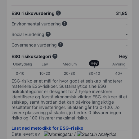
ESG risikovurdering
31,85
Environmental vurdering
-
Social vurdering
-
Governance vurdering
-
ESG risikokategori
Høy
Høy
Ubetydelig
Lav
Medium
Alvorlig
0-10
10-20
20-30
30-40
40+
ESG-risiko er et mål for hvor godt et selskap håndterer
materielle ESG-risikoer. Sustainalytics sine ESG
risikokategorier er designet for å hjelpe investorer
identifisere og forstå økonomisk viktige ESG-risikoer til et
selskap, samt hvordan det kan påvirke langsiktige
resultater for investeringer. Skalaen går fra 0-100. Jo
lavere plassering på skalen, jo bedre. 0 tilsvarer ingen
risiko og 100 tilsvarer maksimal risiko.
Last ned metodikk for ESG-risiko
Data levert av
/