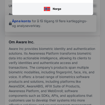
Utbytte per aksje
XXXXXXX
XXXXXXX
Norge
Avkastning på
XXXXXXX
XXXXXXX
egenkapital
Åpne konto
for å få tilgang til flere kartleggings-
og analyseverktøy.
Om Aware Inc.
Aware Inc provides biometric identity and authentication
solutions. Its Awareness Platform transforms biometric
data into actionable intelligence, allowing its clients to
verify identities and authenticate access and
transactions. The company's products span multiple
biometric modalities, including fingerprint, face, iris, and
voice. It offers: a broad range of biometrics software
products and solutions, including platforms like
AwareSDK, AwareABIS, AFIX Suite of Products,
Awareness Platform, and WebEnroll; software
components such as SDKs, APIs, and applications that
customers use to develop their systems into more
effective solutions; and several program management