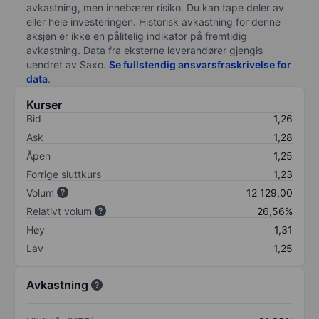
avkastning, men innebærer risiko. Du kan tape deler av
eller hele investeringen. Historisk avkastning for denne
aksjen er ikke en pålitelig indikator på fremtidig
avkastning. Data fra eksterne leverandører gjengis
uendret av Saxo.
Se fullstendig ansvarsfraskrivelse for
data
.
Kurser
Bid
1,26
Ask
1,28
Åpen
1,25
Forrige sluttkurs
1,23
Volum
12 129,00
Relativt volum
26,56%
Høy
1,31
Lav
1,25
Avkastning