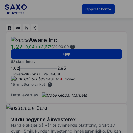
Opprett konto
Aware Inc.
1,27
+0,04
/
+3,67%
20:00:00
Kjøp
52 ukers intervall
1,02
2,95
Ticker
AWRE:xnas
Valuta
USD
NASDAQ
Closed
15 minutter forsinket
Data levert av
Vil du begynne å investere?
Handle aksjer på vår prisvinnende plattform, brukt av
over 1,5mill. kunder. Investering innebærer risiko. Du kan