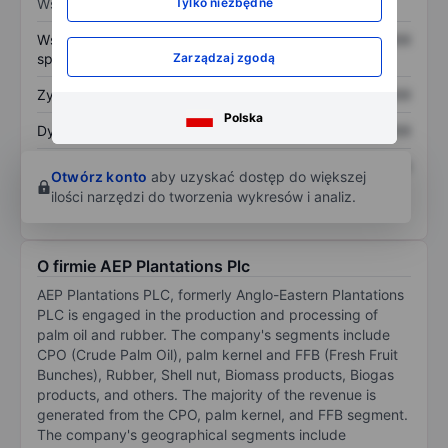
Tylko niezbędne
Wskaźniki
Współczynnik cena do
XXXXXXX
XXXXXXX
Zarządzaj zgodą
sprzedaży
Zysk na akcję
XXXXXXX
XXXXXXX
Polska
Dywidenda na akcję
XXXXXXX
XXXXXXX
Zwrot z kapitału
XXXXXXX
XXXXXXX
Otwórz konto
aby uzyskać dostęp do większej
własnego
ilości narzędzi do tworzenia wykresów i analiz.
O firmie AEP Plantations Plc
AEP Plantations PLC, formerly Anglo-Eastern Plantations
PLC is engaged in the production and processing of
palm oil and rubber. The company's segments include
CPO (Crude Palm Oil), palm kernel and FFB (Fresh Fruit
Bunches), Rubber, Shell nut, Biomass products, Biogas
products, and others. The majority of the revenue is
generated from the CPO, palm kernel, and FFB segment.
The company's geographical segments include