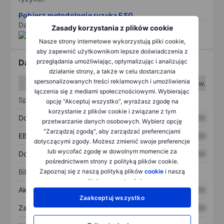
Pobierz metodologię ryzyka ESG.
Dane dostarczone przez
/
Zasady korzystania z plików cookie
Nasze strony internetowe wykorzystują pliki cookie,
aby zapewnić użytkownikom lepsze doświadczenia z
przeglądania umożliwiając, optymalizując i analizując
Dane finansowe
działanie strony, a także w celu dostarczania
spersonalizowanych treści reklamowych i umożliwienia
W I kw.
W II kw.
łączenia się z mediami społecznościowymi. Wybierając
Sprawozdanie z zysków
opcję "Akceptuj wszystko", wyrażasz zgodę na
korzystanie z plików cookie i związane z tym
Dochód
XXXXXXX
XXXXXXX
przetwarzanie danych osobowych. Wybierz opcję
"Zarządzaj zgodą", aby zarządzać preferencjami
EBITDA
XXXXXXX
XXXXXXX
dotyczącymi zgody. Możesz zmienić swoje preferencje
lub wycofać zgodę w dowolnym momencie za
Dochód netto
XXXXXXX
XXXXXXX
pośrednictwem strony z polityką plików cookie.
Zapoznaj się z naszą polityką plików
cookie
i naszą
Bilans
polityką
prywatności
.
Aktywa ogółem
XXXXXXX
XXXXXXX
Zaakceptuj wszystko
Zadłużenie ogółem
XXXXXXX
XXXXXXX