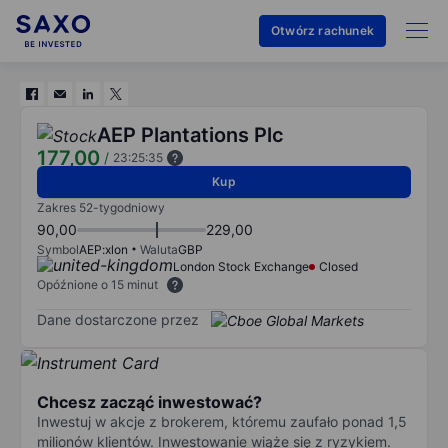
Otwórz rachunek
AEP Plantations Plc
177,00
/
23:25:35
Kup
Zakres 52-tygodniowy
90,00
229,00
Symbol
AEP:xlon
Waluta
GBP
London Stock Exchange
Closed
Opóźnione o 15 minut
Dane dostarczone przez
Chcesz zacząć inwestować?
Inwestuj w akcje z brokerem, któremu zaufało ponad 1,5
milionów klientów. Inwestowanie wiąże się z ryzykiem.