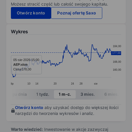
Możesz stracić część lub całość swojego kapitału.
Otwórz konto
Poznaj ofertę Saxo
Wykres
Chart
184,00
Line chart with 306 data points.
177,00
176,00
The chart has 1 X axis displaying categories.
05-sie-2026 15:00
168,00
AEP:xlon
The chart has 1 Y axis displaying values. Data ranges
Close
178,00
160,00
lip
10
14
20
24
28
sie
End of interactive chart.
W ciągu dnia
1 tydz.
1 m-c.
3 mies.
6 mies.
1 
Otwórz konto
aby uzyskać dostęp do większej ilości
narzędzi do tworzenia wykresów i analiz.
Warto wiedzieć:
Inwestowanie w akcje zazwyczaj