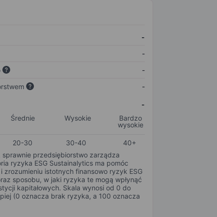
-
-
o
-
orstwem
-
-
Średnie
Wysokie
Bardzo
wysokie
20-30
30-40
40+
k sprawnie przedsiębiorstwo zarządza
oria ryzyka ESG Sustainalytics ma pomóc
i zrozumieniu istotnych finansowo ryzyk ESG
oraz sposobu, w jaki ryzyka te mogą wpłynąć
tycji kapitałowych. Skala wynosi od 0 do
epiej (0 oznacza brak ryzyka, a 100 oznacza