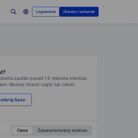
Logowanie
Otwórz rachunek
ć?
tóremu zaufało ponad 1,5 milionów klientów.
iem. Możesz stracić część lub całość
 ofertę Saxo
Cena
Zaawansowany wykres