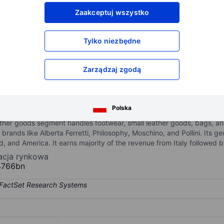
XXXXXXX
XXXXXXX
Zaakceptuj wszystko
XXXXXXX
XXXXXXX
XXXXXXX
XXXXXXX
Tylko niezbędne
Otwórz konto
aby uzyskać dostęp do większej ilości n
XXXXXXX
XXXXXXX
Zarządzaj zgodą
 designing, production, and distribution of fashion and luxury goods.
Polska
orter segment is engaged in the development of luxury ready-to-wea
ather goods segment handles footwear, small leather goods, bags, a
brands like Alberta Ferretti, Philosophy, Moschino, and Pollini. Its 
rld, and America. It earns majority of the revenue from Italy followed
zacja rynkowa
4766bn