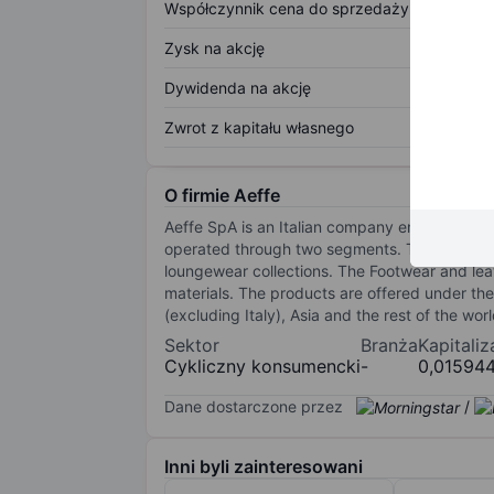
Współczynnik cena do sprzedaży
Zysk na akcję
Dywidenda na akcję
Zwrot z kapitału własnego
O firmie Aeffe
Aeffe SpA is an Italian company engaged in the
operated through two segments. The Pret-a P
loungewear collections. The Footwear and le
materials. The products are offered under the 
(excluding Italy), Asia and the rest of the wo
Sektor
Branża
Kapitali
Cykliczny konsumencki
-
0,01594
Dane dostarczone przez
/
Inni byli zainteresowani