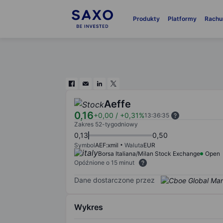
Produkty
Platformy
Rachu
Aeffe
0,16
+0,00
/
+0,31%
13:36:35
Zakres 52-tygodniowy
0,13
0,50
Symbol
AEF:xmil
Waluta
EUR
Borsa Italiana/Milan Stock Exchange
Open
Opóźnione o 15 minut
Dane dostarczone przez
Wykres