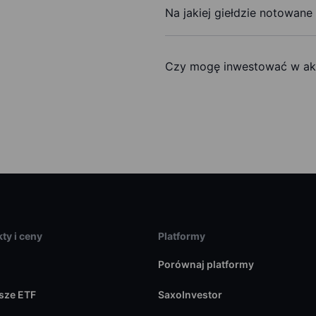
Na jakiej giełdzie notowane
Czy mogę inwestować w ak
ty i ceny
Platformy
Porównaj platformy
sze ETF
SaxoInvestor