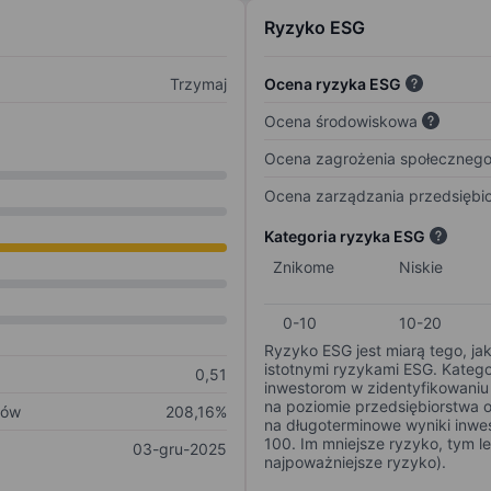
Ryzyko ESG
Trzymaj
Ocena ryzyka ESG
Ocena środowiskowa
Ocena zagrożenia społeczneg
Ocena zarządzania przedsiębi
Kategoria ryzyka ESG
Znikome
Niskie
0-10
10-20
Ryzyko ESG jest miarą tego, ja
istotnymi ryzykami ESG. Kateg
0,51
inwestorom w zidentyfikowaniu 
na poziomie przedsiębiorstwa 
ków
208,16%
na długoterminowe wyniki inwes
100. Im mniejsze ryzyko, tym l
03-gru-2025
najpoważniejsze ryzyko).