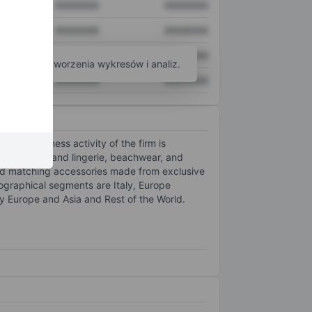
XXXXXXX
XXXXXXX
XXXXXXX
XXXXXXX
XXXXXXX
XXXXXXX
arzędzi do tworzenia wykresów i analiz.
XXXXXXX
XXXXXXX
 The business activity of the firm is
r clothing and lingerie, beachwear, and
nd matching accessories made from exclusive
geographical segments are Italy, Europe
 by Europe and Asia and Rest of the World.