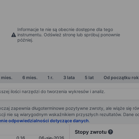
Informacje te nie są obecnie dostępne dla tego
instrumentu. Odśwież stronę lub spróbuj ponownie
później.
 mies.
6 mies.
1 r.
3 lata
5 lat
Od początku ro
zej ilości narzędzi do tworzenia wykresów i analiz.
zaj zapewnia długoterminowe pozytywne zwroty, ale wiąże się rów
j akcji nie są wiarygodnym wskaźnikiem przyszłych rezultatów. Dane
enie odpowiedzialności dotyczące danych
.
Stopy zwrotu
0,16
06-sie-2026