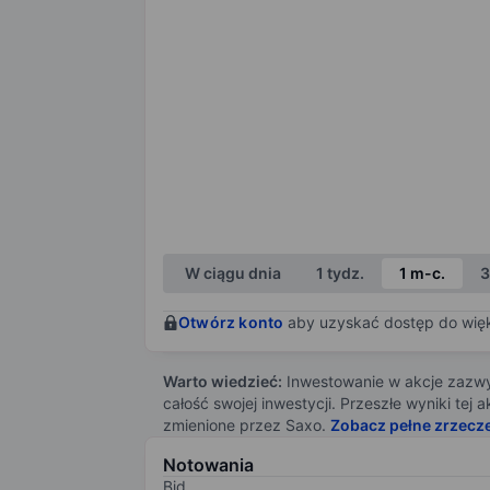
W ciągu dnia
1 tydz.
1 m-c.
3
Otwórz konto
aby uzyskać dostęp do więks
Warto wiedzieć:
Inwestowanie w akcje zazwyc
całość swojej inwestycji. Przeszłe wyniki te
zmienione przez Saxo.
Zobacz pełne zrzecz
Notowania
Bid