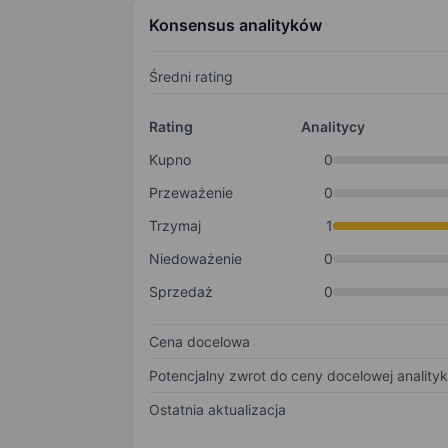
Konsensus analityków
Średni rating
Rating
Analitycy
Kupno
0
Przeważenie
0
Trzymaj
1
Niedoważenie
0
Sprzedaż
0
Cena docelowa
Potencjalny zwrot do ceny docelowej anality
Ostatnia aktualizacja