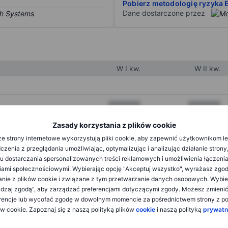
Pobierz metodologię ryzyka 
Dane dostarczone przez
W I kw.
W II kw.
XXXXXXX
XXXXXXX
XXXXXXX
XXXXXXX
Zasady korzystania z plików cookie
e strony internetowe wykorzystują pliki cookie, aby zapewnić użytkownikom l
XXXXXXX
XXXXXXX
zenia z przeglądania umożliwiając, optymalizując i analizując działanie strony
u dostarczania spersonalizowanych treści reklamowych i umożliwienia łączenia
ami społecznościowymi. Wybierając opcję "Akceptuj wszystko", wyrażasz zgo
XXXXXXX
XXXXXXX
anie z plików cookie i związane z tym przetwarzanie danych osobowych. Wybie
dzaj zgodą", aby zarządzać preferencjami dotyczącymi zgody. Możesz zmieni
XXXXXXX
XXXXXXX
rencje lub wycofać zgodę w dowolnym momencie za pośrednictwem strony z po
ów cookie. Zapoznaj się z naszą polityką plików
cookie
i naszą polityką
prywatn