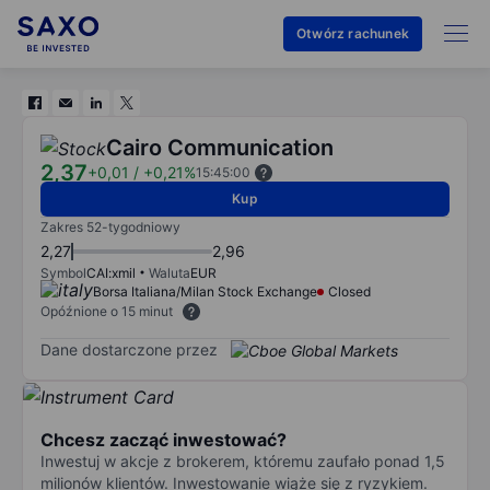
Otwórz rachunek
Cairo Communication
2,37
+0,01
/
+0,21%
15:45:00
Kup
Zakres 52-tygodniowy
2,27
2,96
Symbol
CAI:xmil
Waluta
EUR
Borsa Italiana/Milan Stock Exchange
Closed
Opóźnione o 15 minut
Dane dostarczone przez
Chcesz zacząć inwestować?
Inwestuj w akcje z brokerem, któremu zaufało ponad 1,5
milionów klientów. Inwestowanie wiąże się z ryzykiem.