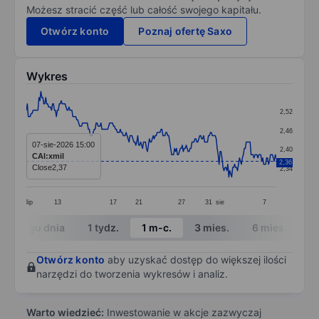
Możesz stracić część lub całość swojego kapitału.
Otwórz konto
Poznaj ofertę Saxo
Wykres
Chart
2,52
Line chart with 259 data points.
2,46
The chart has 1 X axis displaying categories.
07-sie-2026 15:00
2,40
CAI:xmil
The chart has 1 Y axis displaying values. Data ranges 
2,36
Close
2,37
2,34
lip
13
17
21
27
31
sie
7
End of interactive chart.
W ciągu dnia
1 tydz.
1 m-c.
3 mies.
6 mies.
1 
Otwórz konto
aby uzyskać dostęp do większej ilości
narzędzi do tworzenia wykresów i analiz.
Warto wiedzieć:
Inwestowanie w akcje zazwyczaj