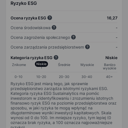
Ryzyko ESG
Ocena ryzyka ESG
16,27
Ocena środowiskowa
-
Ocena zagrożenia społecznego
-
Ocena zarządzania przedsiębiorstwem
-
Kategoria ryzyka ESG
Niskie
Niskie
Znikome
Średnie
Wysokie
Bardzo
wysokie
0-10
10-20
20-30
30-40
40+
Ryzyko ESG jest miarą tego, jak sprawnie
przedsiębiorstwo zarządza istotnymi ryzykami ESG.
Kategoria ryzyka ESG Sustainalytics ma pomóc
inwestorom w zidentyfikowaniu i zrozumieniu istotnych
finansowo ryzyk ESG na poziomie przedsiębiorstwa oraz
sposobu, w jaki ryzyka te mogą wpłynąć na
długoterminowe wyniki inwestycji kapitałowych. Skala
wynosi od 0 do 100. Im mniejsze ryzyko, tym lepiej (0
oznacza brak ryzyka, a 100 oznacza najpoważniejsze
ryzyko).