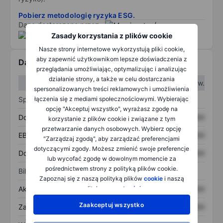
Pobierz metodologię ryzyka ESG.
Dane dostarczone przez
/
Zasady korzystania z plików cookie
Nasze strony internetowe wykorzystują pliki cookie,
aby zapewnić użytkownikom lepsze doświadczenia z
Dane finansowe
przeglądania umożliwiając, optymalizując i analizując
działanie strony, a także w celu dostarczania
W I kw.
W II kw.
spersonalizowanych treści reklamowych i umożliwienia
Sprawozdanie z zysków
łączenia się z mediami społecznościowymi. Wybierając
opcję "Akceptuj wszystko", wyrażasz zgodę na
Dochód
XXXXXXX
XXXXXXX
korzystanie z plików cookie i związane z tym
przetwarzanie danych osobowych. Wybierz opcję
EBITDA
XXXXXXX
XXXXXXX
"Zarządzaj zgodą", aby zarządzać preferencjami
dotyczącymi zgody. Możesz zmienić swoje preferencje
Dochód netto
XXXXXXX
XXXXXXX
lub wycofać zgodę w dowolnym momencie za
pośrednictwem strony z polityką plików cookie.
Bilans
Zapoznaj się z naszą polityką plików
cookie
i naszą
Aktywa ogółem
XXXXXXX
XXXXXXX
polityką
prywatności
.
Zaakceptuj wszystko
Zadłużenie ogółem
XXXXXXX
XXXXXXX