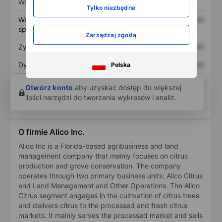
Wskaźniki
Tylko niezbędne
Współczynnik cena do
XXXXXXX
XXXXXXX
sprzedaży
Zarządzaj zgodą
Zysk na akcję
XXXXXXX
XXXXXXX
Dywidenda na akcję
XXXXXXX
XXXXXXX
Polska
Zwrot z kapitału
XXXXXXX
XXXXXXX
Otwórz konto
aby uzyskać dostęp do większej
własnego
ilości narzędzi do tworzenia wykresów i analiz.
O firmie Alico Inc.
Alico Inc is a Florida-based agribusiness and land
management company that mainly focuses on citrus
production and grove conservation. The company
operates through two primary business units: Alico Citrus
and Land Management and Other Operations. The Alico
Citrus segment engages in the cultivation of citrus trees
and delivers citrus to the processed and fresh citrus
markets. It mainly serves the processed market and sells