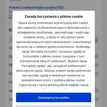
Pobierz metodologię ryzyka ESG.
Dane dostarczone przez
/
Zasady korzystania z plików cookie
Nasze strony internetowe wykorzystują pliki cookie,
aby zapewnić użytkownikom lepsze doświadczenia z
Dane finansowe
przeglądania umożliwiając, optymalizując i analizując
działanie strony, a także w celu dostarczania
W I kw.
W II kw.
spersonalizowanych treści reklamowych i umożliwienia
łączenia się z mediami społecznościowymi. Wybierając
Sprawozdanie z zysków
opcję "Akceptuj wszystko", wyrażasz zgodę na
Dochód
XXXXXXX
XXXXXXX
korzystanie z plików cookie i związane z tym
przetwarzanie danych osobowych. Wybierz opcję
EBITDA
XXXXXXX
XXXXXXX
"Zarządzaj zgodą", aby zarządzać preferencjami
dotyczącymi zgody. Możesz zmienić swoje preferencje
Dochód netto
XXXXXXX
XXXXXXX
lub wycofać zgodę w dowolnym momencie za
pośrednictwem strony z polityką plików cookie.
Bilans
Zapoznaj się z naszą polityką plików
cookie
i naszą
polityką
prywatności
.
Aktywa ogółem
XXXXXXX
XXXXXXX
Zaakceptuj wszystko
Zadłużenie ogółem
XXXXXXX
XXXXXXX