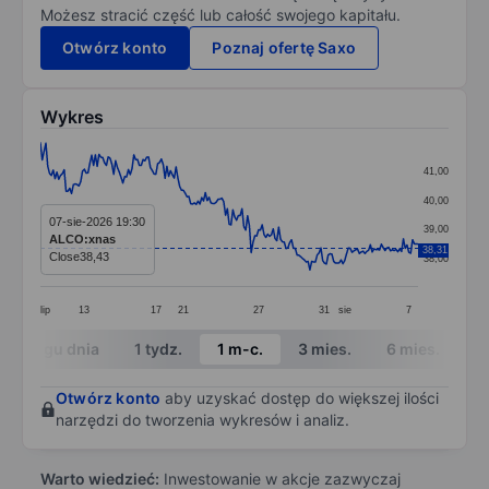
Możesz stracić część lub całość swojego kapitału.
Otwórz konto
Poznaj ofertę Saxo
Wykres
Chart
41,00
Line chart with 207 data points.
40,00
The chart has 1 X axis displaying categories.
07-sie-2026 19:30
39,00
ALCO:xnas
The chart has 1 Y axis displaying values. Data ranges 
38,31
Close
38,43
38,00
lip
13
17
21
27
31
sie
7
End of interactive chart.
W ciągu dnia
1 tydz.
1 m-c.
3 mies.
6 mies.
1 
Otwórz konto
aby uzyskać dostęp do większej ilości
narzędzi do tworzenia wykresów i analiz.
Warto wiedzieć:
Inwestowanie w akcje zazwyczaj