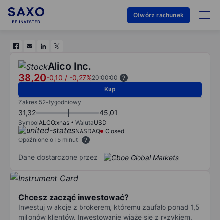
Otwórz rachunek
Alico Inc.
38,20
-0,10
/
-0,27%
20:00:00
Kup
Zakres 52-tygodniowy
31,32
45,01
Symbol
ALCO:xnas
Waluta
USD
NASDAQ
Closed
Opóźnione o 15 minut
Dane dostarczone przez
Chcesz zacząć inwestować?
Inwestuj w akcje z brokerem, któremu zaufało ponad 1,5
milionów klientów. Inwestowanie wiąże się z ryzykiem.