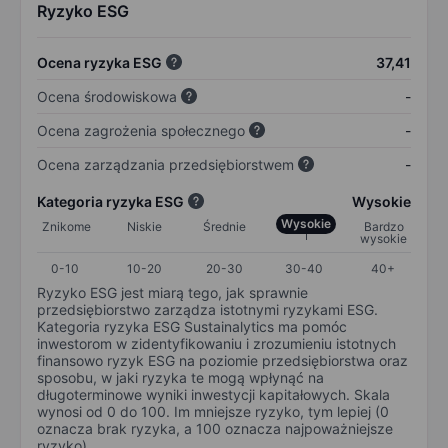
Ryzyko ESG
Ocena ryzyka ESG
37,41
Ocena środowiskowa
-
Ocena zagrożenia społecznego
-
Ocena zarządzania przedsiębiorstwem
-
Kategoria ryzyka ESG
Wysokie
Wysokie
Znikome
Niskie
Średnie
Bardzo
wysokie
0-10
10-20
20-30
30-40
40+
Ryzyko ESG jest miarą tego, jak sprawnie
przedsiębiorstwo zarządza istotnymi ryzykami ESG.
Kategoria ryzyka ESG Sustainalytics ma pomóc
inwestorom w zidentyfikowaniu i zrozumieniu istotnych
finansowo ryzyk ESG na poziomie przedsiębiorstwa oraz
sposobu, w jaki ryzyka te mogą wpłynąć na
długoterminowe wyniki inwestycji kapitałowych. Skala
wynosi od 0 do 100. Im mniejsze ryzyko, tym lepiej (0
oznacza brak ryzyka, a 100 oznacza najpoważniejsze
ryzyko).