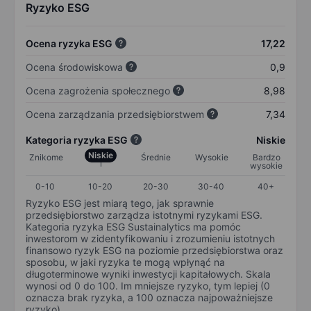
Ryzyko ESG
Ocena ryzyka ESG
17,22
Ocena środowiskowa
0,9
Ocena zagrożenia społecznego
8,98
Ocena zarządzania przedsiębiorstwem
7,34
Kategoria ryzyka ESG
Niskie
Niskie
Znikome
Średnie
Wysokie
Bardzo
wysokie
0-10
10-20
20-30
30-40
40+
Ryzyko ESG jest miarą tego, jak sprawnie
przedsiębiorstwo zarządza istotnymi ryzykami ESG.
Kategoria ryzyka ESG Sustainalytics ma pomóc
inwestorom w zidentyfikowaniu i zrozumieniu istotnych
finansowo ryzyk ESG na poziomie przedsiębiorstwa oraz
sposobu, w jaki ryzyka te mogą wpłynąć na
długoterminowe wyniki inwestycji kapitałowych. Skala
wynosi od 0 do 100. Im mniejsze ryzyko, tym lepiej (0
oznacza brak ryzyka, a 100 oznacza najpoważniejsze
ryzyko).