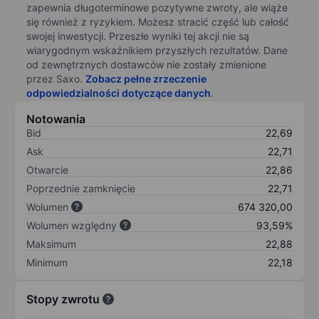
zapewnia długoterminowe pozytywne zwroty, ale wiąże
się również z ryzykiem. Możesz stracić część lub całość
swojej inwestycji. Przeszłe wyniki tej akcji nie są
wiarygodnym wskaźnikiem przyszłych rezultatów. Dane
od zewnętrznych dostawców nie zostały zmienione
przez Saxo.
Zobacz pełne zrzeczenie
odpowiedzialności dotyczące danych
.
Notowania
Bid
22,69
Ask
22,71
Otwarcie
22,86
Poprzednie zamknięcie
22,71
Wolumen
674 320,00
Wolumen względny
93,59%
Maksimum
22,88
Minimum
22,18
Stopy zwrotu