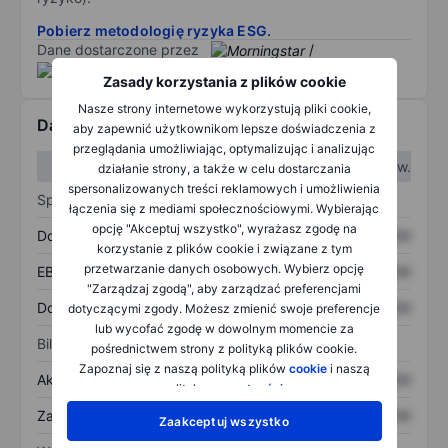
Pobierz metodologię ryzyka ESG.
Dane dostarczone przez
/
Zasady korzystania z plików cookie
Nasze strony internetowe wykorzystują pliki cookie,
Dane finansowe
aby zapewnić użytkownikom lepsze doświadczenia z
przeglądania umożliwiając, optymalizując i analizując
W I kw.
W II kw.
działanie strony, a także w celu dostarczania
spersonalizowanych treści reklamowych i umożliwienia
Sprawozdanie z zysków
łączenia się z mediami społecznościowymi. Wybierając
opcję "Akceptuj wszystko", wyrażasz zgodę na
Dochód
XXXXXXX
XXXXXXX
korzystanie z plików cookie i związane z tym
przetwarzanie danych osobowych. Wybierz opcję
EBITDA
XXXXXXX
XXXXXXX
"Zarządzaj zgodą", aby zarządzać preferencjami
Dochód netto
XXXXXXX
XXXXXXX
dotyczącymi zgody. Możesz zmienić swoje preferencje
lub wycofać zgodę w dowolnym momencie za
Bilans
pośrednictwem strony z polityką plików cookie.
Zapoznaj się z naszą polityką plików
cookie
i naszą
Aktywa ogółem
XXXXXXX
XXXXXXX
polityką
prywatności
.
Zadłużenie ogółem
XXXXXXX
XXXXXXX
Zaakceptuj wszystko