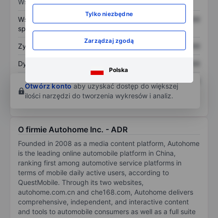
Wskaźniki
Tylko niezbędne
Współczynnik cena do
XXXXXXX
XXXXXXX
sprzedaży
Zarządzaj zgodą
Zysk na akcję
XXXXXXX
XXXXXXX
Dywidenda na akcję
XXXXXXX
XXXXXXX
Polska
Zwrot z kapitału
XXXXXXX
XXXXXXX
Otwórz konto
aby uzyskać dostęp do większej
własnego
ilości narzędzi do tworzenia wykresów i analiz.
O firmie Autohome Inc. - ADR
Founded in 2008 as a media content platform, Autohome
is the leading online automobile platform in China,
ranking first among automotive service platforms in
terms of mobile daily active users, according to
QuestMobile. Through its two websites,
autohome.com.cn and che168.com, Autohome delivers
comprehensive, independent, and interactive content
and tools to automobile consumers as well as a full suite