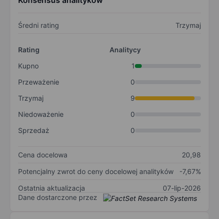
Konsensus analityków
Średni rating
Trzymaj
Rating
Analitycy
Kupno
1
Przeważenie
0
Trzymaj
9
Niedoważenie
0
Sprzedaż
0
Cena docelowa
20,98
Potencjalny zwrot do ceny docelowej analityków
-7,67%
Ostatnia aktualizacja
07-lip-2026
Dane dostarczone przez