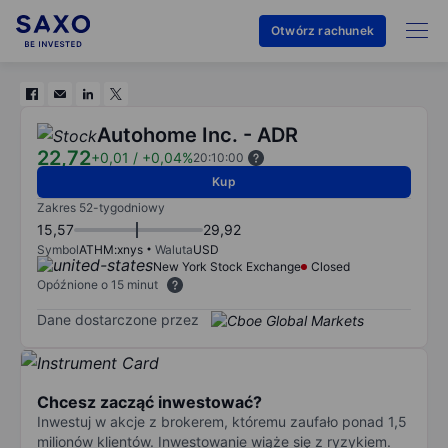
Otwórz rachunek
Autohome Inc. - ADR
22,72
+0,01
/
+0,04%
20:10:00
Kup
Zakres 52-tygodniowy
15,57
29,92
Symbol
ATHM:xnys
Waluta
USD
New York Stock Exchange
Closed
Opóźnione o 15 minut
Dane dostarczone przez
Chcesz zacząć inwestować?
Inwestuj w akcje z brokerem, któremu zaufało ponad 1,5
milionów klientów. Inwestowanie wiąże się z ryzykiem.