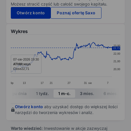
Możesz stracić część lub całość swojego kapitału.
Otwórz konto
Poznaj ofertę Saxo
Wykres
Chart
23,00
22,71
Line chart with 295 data points.
22,00
The chart has 1 X axis displaying categories.
07-sie-2026 19:30
21,00
ATHM:xnys
The chart has 1 Y axis displaying values. Data ranges
Close
22,71
20,00
lip
13
17
21
27
31
sie
7
End of interactive chart.
W ciągu dnia
1 tydz.
1 m-c.
3 mies.
6 mies.
1 
Otwórz konto
aby uzyskać dostęp do większej ilości
narzędzi do tworzenia wykresów i analiz.
Warto wiedzieć:
Inwestowanie w akcje zazwyczaj