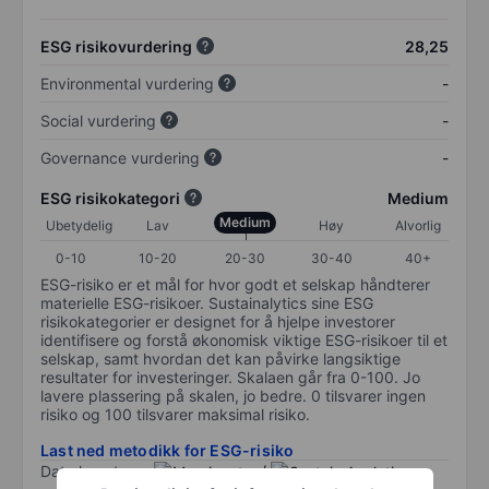
ESG risikovurdering
28,25
Environmental vurdering
-
Social vurdering
-
Governance vurdering
-
ESG risikokategori
Medium
Medium
Ubetydelig
Lav
Høy
Alvorlig
0-10
10-20
20-30
30-40
40+
ESG-risiko er et mål for hvor godt et selskap håndterer
materielle ESG-risikoer. Sustainalytics sine ESG
risikokategorier er designet for å hjelpe investorer
identifisere og forstå økonomisk viktige ESG-risikoer til et
selskap, samt hvordan det kan påvirke langsiktige
resultater for investeringer. Skalaen går fra 0-100. Jo
lavere plassering på skalen, jo bedre. 0 tilsvarer ingen
risiko og 100 tilsvarer maksimal risiko.
Last ned metodikk for ESG-risiko
Data levert av
/