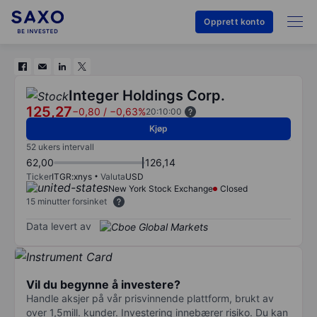
Opprett konto
Integer Holdings Corp.
125,27
−0,80
/
−0,63%
20:10:00
Kjøp
52 ukers intervall
62,00
126,14
Ticker
ITGR:xnys
Valuta
USD
New York Stock Exchange
Closed
15 minutter forsinket
Data levert av
Vil du begynne å investere?
Handle aksjer på vår prisvinnende plattform, brukt av
over 1,5mill. kunder. Investering innebærer risiko. Du kan