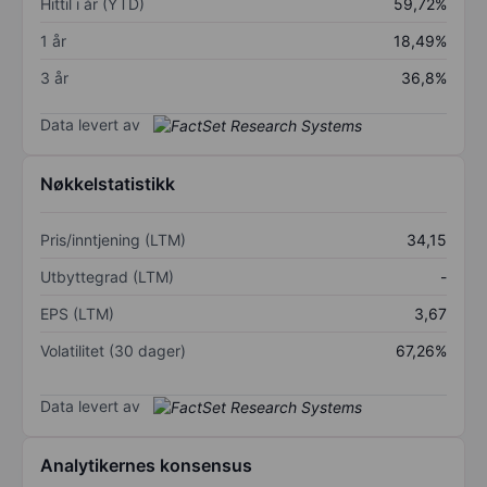
Hittil i år (YTD)
59,72%
1 år
18,49%
3 år
36,8%
Data levert av
Nøkkelstatistikk
Pris/inntjening (LTM)
34,15
Utbyttegrad (LTM)
-
EPS (LTM)
3,67
Volatilitet (30 dager)
67,26%
Data levert av
Analytikernes konsensus