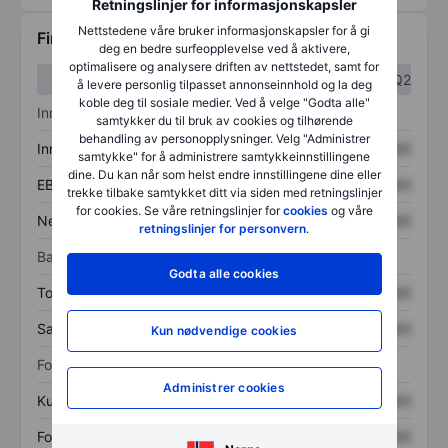
Retningslinjer for informasjonskapsler
Nettstedene våre bruker informasjonskapsler for å gi
Finansiell informasjon
deg en bedre surfeopplevelse ved å aktivere,
optimalisere og analysere driften av nettstedet, samt for
Q1
Q2
å levere personlig tilpasset annonseinnhold og la deg
koble deg til sosiale medier. Ved å velge "Godta alle"
Inntektsoversikt
samtykker du til bruk av cookies og tilhørende
behandling av personopplysninger. Velg "Administrer
Inntekter
XXXXXXX
XXXXXXX
samtykke" for å administrere samtykkeinnstillingene
dine. Du kan når som helst endre innstillingene dine eller
EBITDA
XXXXXXX
XXXXXXX
trekke tilbake samtykket ditt via siden med retningslinjer
for cookies. Se våre retningslinjer for
cookies
og våre
Nettoinntekt
XXXXXXX
XXXXXXX
retningslinjer for personvern
.
Balanse
Godta alle cookies
Totale eiendeler
XXXXXXX
XXXXXXX
Samlet gjeld
XXXXXXX
XXXXXXX
Kun nødvendige cookies
Forholdstall
Administrer cookies
Kurs/salg
XXXXXXX
XXXXXXX
Fortjeneste per aksje
XXXXXXX
XXXXXXX