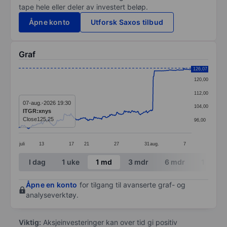
tape hele eller deler av investert beløp.
Åpne konto
Utforsk Saxos tilbud
Graf
Chart
126,07
120,00
Line chart with 299 data points.
112,00
The chart has 1 X axis displaying categories.
07-aug.-2026 19:30
104,00
ITGR:xnys
The chart has 1 Y axis displaying values. Data ranges
Close
125,25
96,00
juli
13
17
21
27
31
aug.
7
End of interactive chart.
I dag
1 uke
1 md
3 mdr
6 mdr
1 år
Åpne en konto
for tilgang til avanserte graf- og
analyseverktøy.
Viktig:
Aksjeinvesteringer kan over tid gi positiv