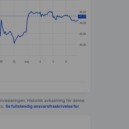
46,00
45,22
44,00
42,00
40,00
30
31
aug.
4
5
6
 investeringen. Historisk avkastning for denne
xo.
Se fullstendig ansvarsfraskrivelse for