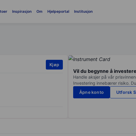
toer
Inspirasjon
Om
Hjelpeportal
Institusjon
Kjøp
Vil du begynne å invester
Handle aksjer på vår prisvinnend
Investering innebærer risiko. Du
Åpne konto
Utforsk S