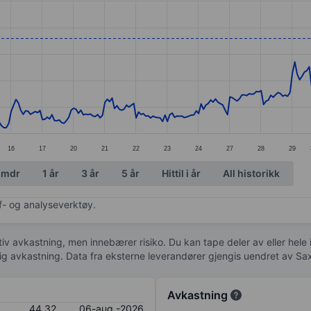
ories.
s. Data ranges from 38.42 to 46.24.
16
17
20
21
22
23
24
27
28
29
 mdr
1 år
3 år
5 år
Hittil i år
All historikk
af- og analyseverktøy.
tiv avkastning, men innebærer risiko. Du kan tape deler av eller hele
idig avkastning. Data fra eksterne leverandører gjengis uendret av Sa
Avkastning
44,32
06-aug.-2026