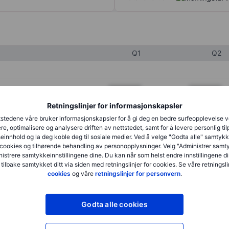
Q1
Q2
XXXXXXX
XXXXXXX
Retningslinjer for informasjonskapsler
XXXXXXX
XXXXXXX
stedene våre bruker informasjonskapsler for å gi deg en bedre surfeopplevelse 
XXXXXXX
XXXXXXX
re, optimalisere og analysere driften av nettstedet, samt for å levere personlig ti
innhold og la deg koble deg til sosiale medier. Ved å velge "Godta alle" samtykke
cookies og tilhørende behandling av personopplysninger. Velg "Administrer samt
istrere samtykkeinnstillingene dine. Du kan når som helst endre innstillingene di
XXXXXXX
XXXXXXX
 tilbake samtykket ditt via siden med retningslinjer for cookies. Se våre retningslin
cookies
og våre
retningslinjer for personvern
.
XXXXXXX
XXXXXXX
Godta alle cookies
XXXXXXX
XXXXXXX