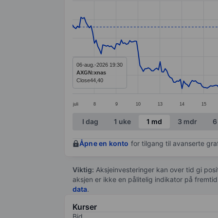
Line chart with 295 data points.
The chart has 1 X axis displaying categ
The chart has 1 Y axis displaying value
06-aug.-2026 19:30
AXGN:xnas
Close
44,40
juli
8
9
10
13
14
15
End of interactive chart.
I dag
1 uke
1 md
3 mdr
6
Åpne en konto
for tilgang til avanserte gr
Viktig:
Aksjeinvesteringer kan over tid gi posi
aksjen er ikke en pålitelig indikator på fremt
data
.
Kurser
Bid