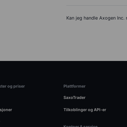
Kan jeg handle Axogen Inc.
ter og priser
Plattformer
SaxoTrader
sjoner
Tilkoblinger og API-er
r
Kontoer & service