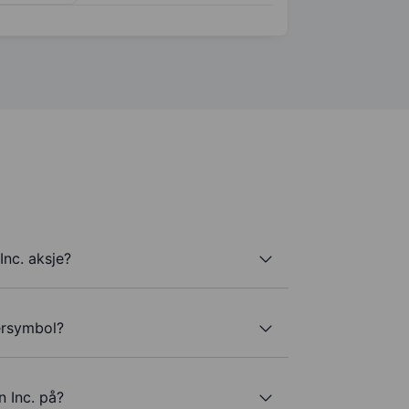
nc. aksje?
kersymbol?
 Inc. på?