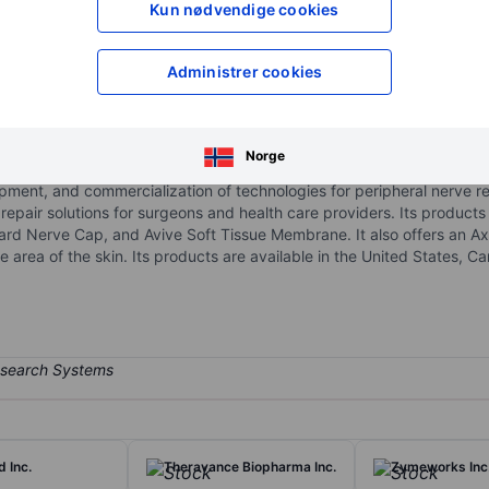
Kun nødvendige cookies
XXXXXXX
XXXXXXX
XXXXXXX
XXXXXXX
Åpne konto
for å få tilgang 
Administrer cookies
XXXXXXX
XXXXXXX
Norge
pment, and commercialization of technologies for peripheral nerve 
e repair solutions for surgeons and health care providers. Its produ
rd Nerve Cap, and Avive Soft Tissue Membrane. It also offers an Ax
e area of the skin. Its products are available in the United States,
 Inc.
Theravance Biopharma Inc.
Zymeworks Inc