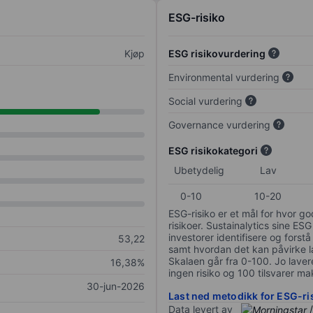
ESG-risiko
Kjøp
ESG risikovurdering
Environmental vurdering
Social vurdering
Governance vurdering
ESG risikokategori
Ubetydelig
Lav
0-10
10-20
ESG-risiko er et mål for hvor g
risikoer. Sustainalytics sine ESG
investorer identifisere og forstå
53,22
samt hvordan det kan påvirke lan
Skalaen går fra 0-100. Jo lavere
16,38%
ingen risiko og 100 tilsvarer mak
30-jun-2026
Last ned metodikk for ESG-ri
Data levert av
/