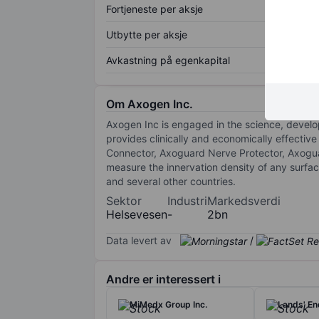
Fortjeneste per aksje
Utbytte per aksje
Avkastning på egenkapital
Om Axogen Inc.
Axogen Inc is engaged in the science, develo
provides clinically and economically effectiv
Connector, Axoguard Nerve Protector, Axogua
measure the innervation density of any surfac
and several other countries.
Sektor
Industri
Markedsverdi
Helsevesen
-
2bn
Data levert av
/
Andre er interessert i
MiMedx Group Inc.
Lands' End