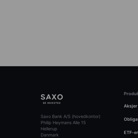
Produk
Aksjer
Saxo Bank A/S (hovedkontor)
Obliga
Philip Heymans Alle 15
Hellerup
ETF-e
Danmark