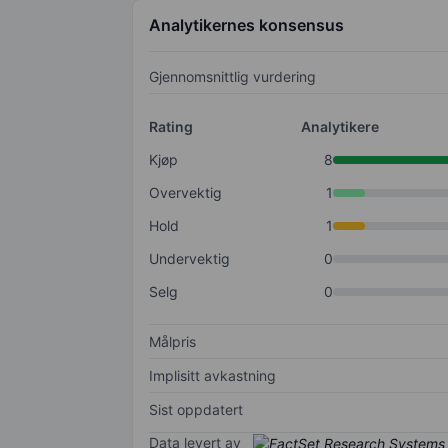
Analytikernes konsensus
Gjennomsnittlig vurdering
Rating
Analytikere
Kjøp
8
Overvektig
1
Hold
1
Undervektig
0
Selg
0
Målpris
Implisitt avkastning
Sist oppdatert
Data levert av