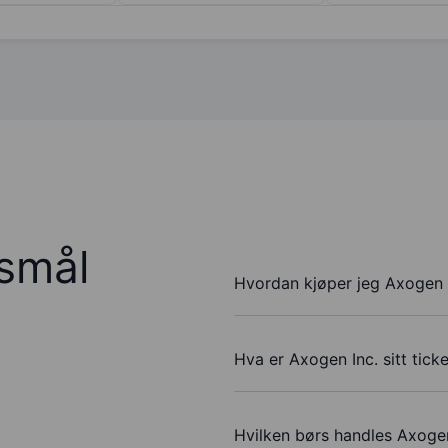
rsmål
Hvordan kjøper jeg Axogen I
Hva er Axogen Inc. sitt tic
Hvilken børs handles Axogen