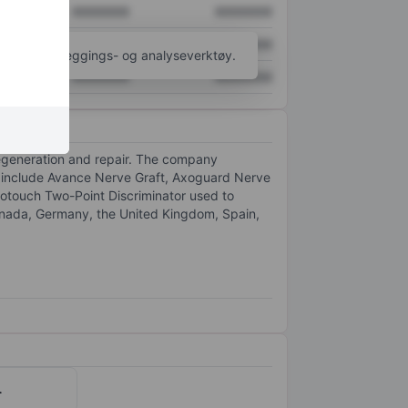
XXXXXXX
XXXXXXX
XXXXXXX
XXXXXXX
til flere kartleggings- og analyseverktøy.
XXXXXXX
XXXXXXX
regeneration and repair. The company
cts include Avance Nerve Graft, Axoguard Nerve
otouch Two-Point Discriminator used to
 Canada, Germany, the United Kingdom, Spain,
.