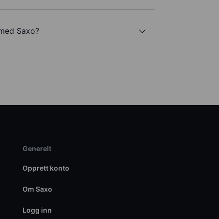
 med Saxo?
Generelt
Opprett konto
Om Saxo
Logg inn