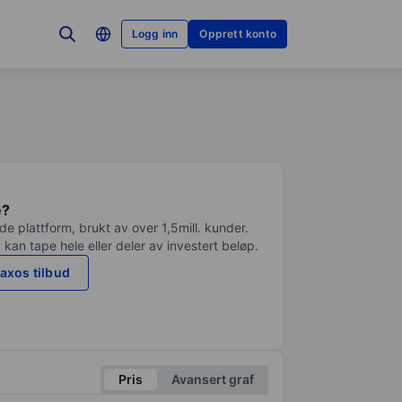
Logg inn
Opprett konto
e?
e plattform, brukt av over 1,5mill. kunder.
 kan tape hele eller deler av investert beløp.
axos tilbud
Pris
Avansert graf