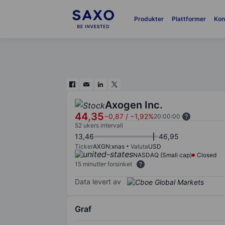
Produkter
Plattformer
Kon
Axogen Inc.
44,35
−0,87
/
−1,92%
20:00:00
52 ukers intervall
13,46
46,95
Ticker
AXGN:xnas
Valuta
USD
NASDAQ (Small cap)
Closed
15 minutter forsinket
Data levert av
Graf
Chart