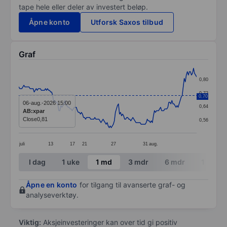
tape hele eller deler av investert beløp.
Åpne konto
Utforsk Saxos tilbud
Graf
Chart
0,80
Line chart with 174 data points.
0,72
0,70
The chart has 1 X axis displaying categories.
06-aug.-2026 15:00
0,64
AB:xpar
The chart has 1 Y axis displaying values. Data ranges 
Close
0,81
0,56
juli
13
17
21
27
31
aug.
End of interactive chart.
I dag
1 uke
1 md
3 mdr
6 mdr
1 år
Åpne en konto
for tilgang til avanserte graf- og
analyseverktøy.
Viktig:
Aksjeinvesteringer kan over tid gi positiv