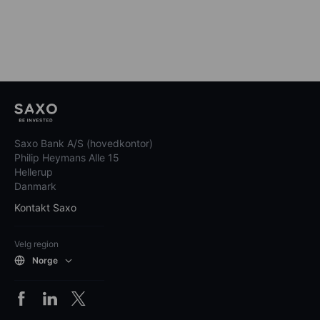
Saxo Bank A/S (hovedkontor)
Philip Heymans Alle 15
Hellerup
Danmark
Kontakt Saxo
Velg region
Norge