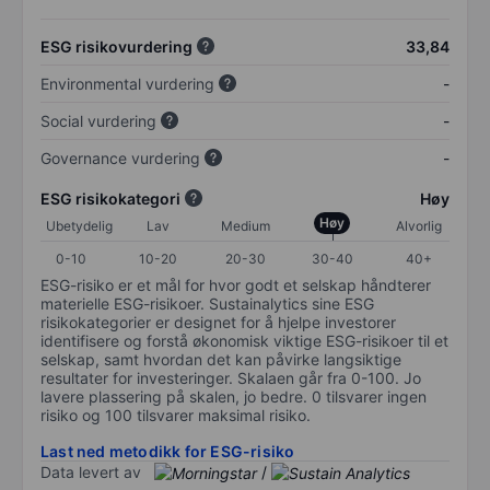
ESG risikovurdering
33,84
Environmental vurdering
-
Social vurdering
-
Governance vurdering
-
ESG risikokategori
Høy
Høy
Ubetydelig
Lav
Medium
Alvorlig
0-10
10-20
20-30
30-40
40+
ESG-risiko er et mål for hvor godt et selskap håndterer
materielle ESG-risikoer. Sustainalytics sine ESG
risikokategorier er designet for å hjelpe investorer
identifisere og forstå økonomisk viktige ESG-risikoer til et
selskap, samt hvordan det kan påvirke langsiktige
resultater for investeringer. Skalaen går fra 0-100. Jo
lavere plassering på skalen, jo bedre. 0 tilsvarer ingen
risiko og 100 tilsvarer maksimal risiko.
Last ned metodikk for ESG-risiko
Data levert av
/