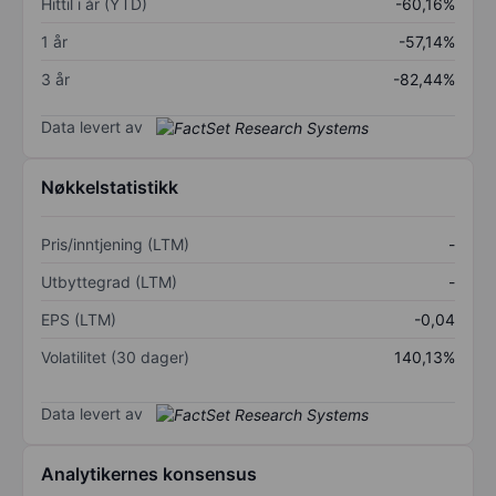
Hittil i år (YTD)
-60,16%
1 år
-57,14%
3 år
-82,44%
Data levert av
Nøkkelstatistikk
Pris/inntjening (LTM)
-
Utbyttegrad (LTM)
-
EPS (LTM)
-0,04
Volatilitet (30 dager)
140,13%
Data levert av
Analytikernes konsensus