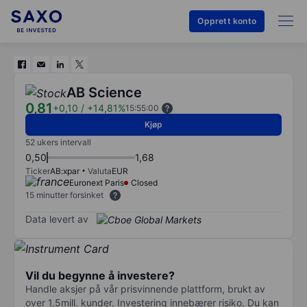
Opprett konto
AB Science
0,81
+0,10
/
+14,81%
15:55:00
Kjøp
52 ukers intervall
0,50
1,68
Ticker
AB:xpar
Valuta
EUR
Euronext Paris
Closed
15 minutter forsinket
Data levert av
Vil du begynne å investere?
Handle aksjer på vår prisvinnende plattform, brukt av
over 1,5mill. kunder. Investering innebærer risiko. Du kan