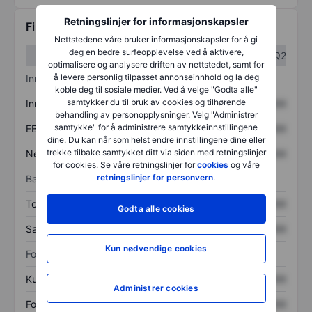
Retningslinjer for informasjonskapsler
Finansiell informasjon
Nettstedene våre bruker informasjonskapsler for å gi
deg en bedre surfeopplevelse ved å aktivere,
Q1
Q2
optimalisere og analysere driften av nettstedet, samt for
å levere personlig tilpasset annonseinnhold og la deg
Inntektsoversikt
koble deg til sosiale medier. Ved å velge "Godta alle"
samtykker du til bruk av cookies og tilhørende
Inntekter
XXXXXXX
XXXXXXX
behandling av personopplysninger. Velg "Administrer
samtykke" for å administrere samtykkeinnstillingene
EBITDA
XXXXXXX
XXXXXXX
dine. Du kan når som helst endre innstillingene dine eller
trekke tilbake samtykket ditt via siden med retningslinjer
Nettoinntekt
XXXXXXX
XXXXXXX
for cookies. Se våre retningslinjer for
cookies
og våre
retningslinjer for personvern
.
Balanse
Totale eiendeler
XXXXXXX
XXXXXXX
Godta alle cookies
Samlet gjeld
XXXXXXX
XXXXXXX
Kun nødvendige cookies
Forholdstall
Kurs/salg
XXXXXXX
XXXXXXX
Administrer cookies
Fortjeneste per aksje
XXXXXXX
XXXXXXX