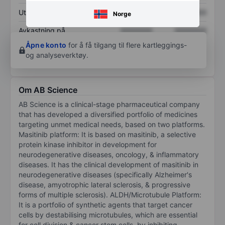
Utbytte per aksje
XXXXXXX
XXXXXXX
Norge
Avkastning på
XXXXXXX
XXXXXXX
egenkapital
Åpne konto
for å få tilgang til flere kartleggings-
og analyseverktøy.
Om AB Science
AB Science is a clinical-stage pharmaceutical company
that has developed a diversified portfolio of medicines
targeting unmet medical needs, based on two platforms.
Masitinib platform: It is based on masitinib, a selective
protein kinase inhibitor in development for
neurodegenerative diseases, oncology, & inflammatory
diseases. It has the clinical development of masitinib in
neurodegenerative diseases (specifically Alzheimer's
disease, amyotrophic lateral sclerosis, & progressive
forms of multiple sclerosis). ALDH/Microtubule Platform:
It is a portfolio of synthetic agents that target cancer
cells by destabilising microtubules, which are essential
for cell division & cancer stem cells, by inhibiting