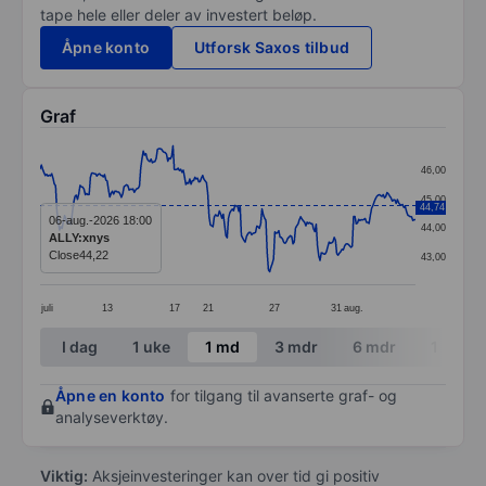
tape hele eller deler av investert beløp.
Åpne konto
Utforsk Saxos tilbud
Graf
Chart
46,00
Line chart with 292 data points.
45,00
44,74
The chart has 1 X axis displaying categories.
06-aug.-2026 18:00
44,00
ALLY:xnys
The chart has 1 Y axis displaying values. Data ranges
Close
44,22
43,00
juli
13
17
21
27
31
aug.
End of interactive chart.
I dag
1 uke
1 md
3 mdr
6 mdr
1 år
Åpne en konto
for tilgang til avanserte graf- og
analyseverktøy.
Viktig:
Aksjeinvesteringer kan over tid gi positiv