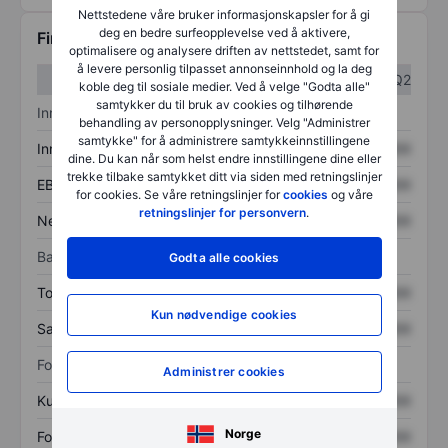
Nettstedene våre bruker informasjonskapsler for å gi
deg en bedre surfeopplevelse ved å aktivere,
Finansiell informasjon
optimalisere og analysere driften av nettstedet, samt for
å levere personlig tilpasset annonseinnhold og la deg
Q1
Q2
koble deg til sosiale medier. Ved å velge "Godta alle"
samtykker du til bruk av cookies og tilhørende
Inntektsoversikt
behandling av personopplysninger. Velg "Administrer
samtykke" for å administrere samtykkeinnstillingene
Inntekter
XXXXXXX
XXXXXXX
dine. Du kan når som helst endre innstillingene dine eller
trekke tilbake samtykket ditt via siden med retningslinjer
EBITDA
XXXXXXX
XXXXXXX
for cookies. Se våre retningslinjer for
cookies
og våre
retningslinjer for personvern
.
Nettoinntekt
XXXXXXX
XXXXXXX
Balanse
Godta alle cookies
Totale eiendeler
XXXXXXX
XXXXXXX
Kun nødvendige cookies
Samlet gjeld
XXXXXXX
XXXXXXX
Forholdstall
Administrer cookies
Kurs/salg
XXXXXXX
XXXXXXX
Norge
Fortjeneste per aksje
XXXXXXX
XXXXXXX