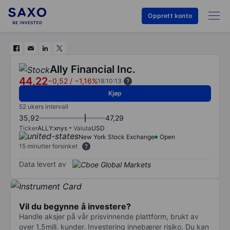
Opprett konto
Ally Financial Inc.
44,22
−0,52
/
−1,16%
18:10:13
Kjøp
52 ukers intervall
35,92
47,29
Ticker
ALLY:xnys
Valuta
USD
New York Stock Exchange
Open
15 minutter forsinket
Data levert av
Vil du begynne å investere?
Handle aksjer på vår prisvinnende plattform, brukt av
over 1,5mill. kunder. Investering innebærer risiko. Du kan