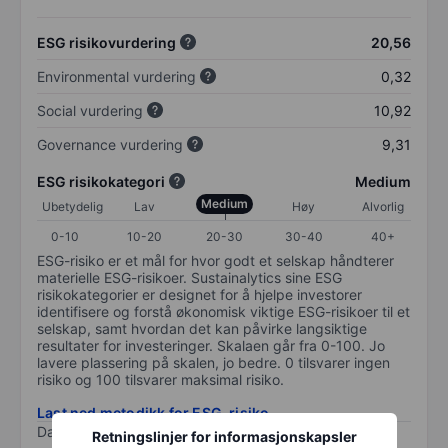
ESG risikovurdering
20,56
Environmental vurdering
0,32
Social vurdering
10,92
Governance vurdering
9,31
ESG risikokategori
Medium
Medium
Ubetydelig
Lav
Høy
Alvorlig
0-10
10-20
20-30
30-40
40+
ESG-risiko er et mål for hvor godt et selskap håndterer
materielle ESG-risikoer. Sustainalytics sine ESG
risikokategorier er designet for å hjelpe investorer
identifisere og forstå økonomisk viktige ESG-risikoer til et
selskap, samt hvordan det kan påvirke langsiktige
resultater for investeringer. Skalaen går fra 0-100. Jo
lavere plassering på skalen, jo bedre. 0 tilsvarer ingen
risiko og 100 tilsvarer maksimal risiko.
Last ned metodikk for ESG-risiko
Data levert av
/
Retningslinjer for informasjonskapsler