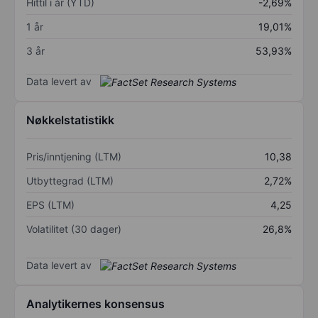
Hittil i år (YTD)
-2,69%
1 år
19,01%
3 år
53,93%
Data levert av
Nøkkelstatistikk
Pris/inntjening (LTM)
10,38
Utbyttegrad (LTM)
2,72%
EPS (LTM)
4,25
Volatilitet (30 dager)
26,8%
Data levert av
Analytikernes konsensus