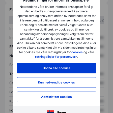
Retningslinjer for informasjonskapsler
Nettstedene våre bruker informasjonskapsler for å gi
Finansiell informasjon
deg en bedre surfeopplevelse ved å aktivere,
optimalisere og analysere driften av nettstedet, samt for
Q1
Q2
å levere personlig tilpasset annonseinnhold og la deg
koble deg til sosiale medier. Ved å velge "Godta alle"
Inntektsoversikt
samtykker du til bruk av cookies og tilhørende
behandling av personopplysninger. Velg "Administrer
Inntekter
XXXXXXX
XXXXXXX
samtykke" for å administrere samtykkeinnstillingene
dine. Du kan når som helst endre innstillingene dine eller
EBITDA
XXXXXXX
XXXXXXX
trekke tilbake samtykket ditt via siden med retningslinjer
for cookies. Se våre retningslinjer for
cookies
og våre
Nettoinntekt
XXXXXXX
XXXXXXX
retningslinjer for personvern
.
Balanse
Godta alle cookies
Totale eiendeler
XXXXXXX
XXXXXXX
Kun nødvendige cookies
Samlet gjeld
XXXXXXX
XXXXXXX
Forholdstall
Administrer cookies
Kurs/salg
XXXXXXX
XXXXXXX
Fortjeneste per aksje
XXXXXXX
XXXXXXX
Norge