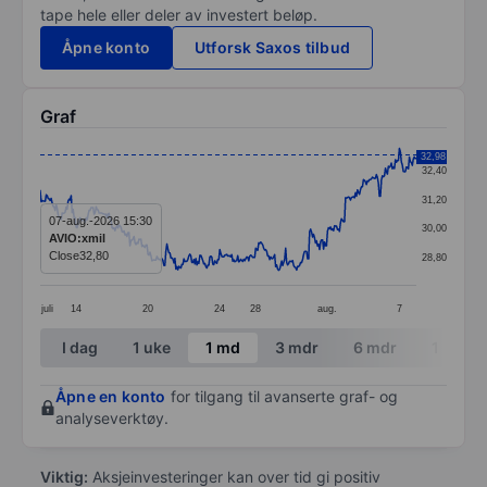
tape hele eller deler av investert beløp.
Åpne konto
Utforsk Saxos tilbud
Graf
Chart
32,98
32,40
Line chart with 378 data points.
31,20
The chart has 1 X axis displaying categories.
07-aug.-2026 15:30
30,00
AVIO:xmil
The chart has 1 Y axis displaying values. Data ranges
Close
32,80
28,80
juli
14
20
24
28
aug.
7
End of interactive chart.
I dag
1 uke
1 md
3 mdr
6 mdr
1 år
Åpne en konto
for tilgang til avanserte graf- og
analyseverktøy.
Viktig:
Aksjeinvesteringer kan over tid gi positiv