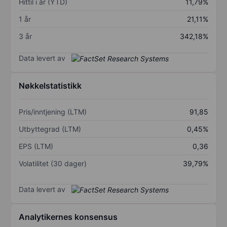
Hittil i år (YTD)
11,79%
1 år
21,11%
3 år
342,18%
Data levert av
Nøkkelstatistikk
Pris/inntjening (LTM)
91,85
Utbyttegrad (LTM)
0,45%
EPS (LTM)
0,36
Volatilitet (30 dager)
39,79%
Data levert av
Analytikernes konsensus