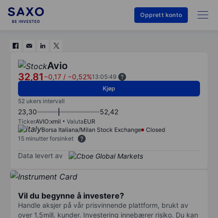
Opprett konto
Avio
32,81
−0,17
/
−0,52%
13:05:49
Kjøp
52 ukers intervall
23,30
52,42
Ticker
AVIO:xmil
Valuta
EUR
Borsa Italiana/Milan Stock Exchange
Closed
15 minutter forsinket
Data levert av
Vil du begynne å investere?
Handle aksjer på vår prisvinnende plattform, brukt av
over 1,5mill. kunder. Investering innebærer risiko. Du kan