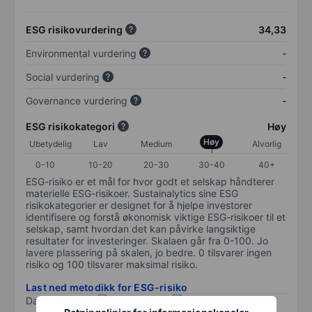
ESG risikovurdering
34,33
Environmental vurdering
-
Social vurdering
-
Governance vurdering
-
ESG risikokategori
Høy
Høy
Ubetydelig
Lav
Medium
Alvorlig
0-10
10-20
20-30
30-40
40+
ESG-risiko er et mål for hvor godt et selskap håndterer
materielle ESG-risikoer. Sustainalytics sine ESG
risikokategorier er designet for å hjelpe investorer
identifisere og forstå økonomisk viktige ESG-risikoer til et
selskap, samt hvordan det kan påvirke langsiktige
resultater for investeringer. Skalaen går fra 0-100. Jo
lavere plassering på skalen, jo bedre. 0 tilsvarer ingen
risiko og 100 tilsvarer maksimal risiko.
Last ned metodikk for ESG-risiko
Data levert av
/