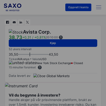
Opprett konto
Avista Corp.
38,73
+0,31
/
+0,81%
20:10:00
Kjøp
52 ukers intervall
35,50
43,50
Ticker
AVA:xnys
Valuta
USD
New York Stock Exchange
Closed
15 minutter forsinket
Data levert av
Vil du begynne å investere?
Handle aksjer på vår prisvinnende plattform, brukt av
over 1,5mill. kunder. Investering innebærer risiko. Du kan