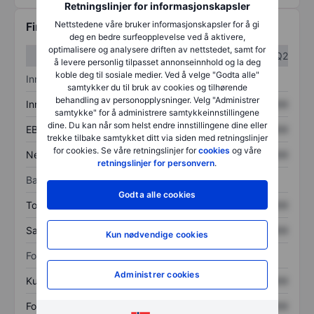
Retningslinjer for informasjonskapsler
Nettstedene våre bruker informasjonskapsler for å gi
Finansiell informasjon
deg en bedre surfeopplevelse ved å aktivere,
optimalisere og analysere driften av nettstedet, samt for
Q1
Q2
å levere personlig tilpasset annonseinnhold og la deg
koble deg til sosiale medier. Ved å velge "Godta alle"
Inntektsoversikt
samtykker du til bruk av cookies og tilhørende
behandling av personopplysninger. Velg "Administrer
Inntekter
XXXXXXX
XXXXXXX
samtykke" for å administrere samtykkeinnstillingene
dine. Du kan når som helst endre innstillingene dine eller
EBITDA
XXXXXXX
XXXXXXX
trekke tilbake samtykket ditt via siden med retningslinjer
for cookies. Se våre retningslinjer for
cookies
og våre
Nettoinntekt
XXXXXXX
XXXXXXX
retningslinjer for personvern
.
Balanse
Godta alle cookies
Totale eiendeler
XXXXXXX
XXXXXXX
Samlet gjeld
XXXXXXX
XXXXXXX
Kun nødvendige cookies
Forholdstall
Administrer cookies
Kurs/salg
XXXXXXX
XXXXXXX
Fortjeneste per aksje
XXXXXXX
XXXXXXX