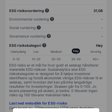
ESG risikovurdering
31,08
Environmental vurdering
-
Social vurdering
-
Governance vurdering
-
ESG risikokategori
Høy
Høy
Ubetydelig
Lav
Medium
Alvorlig
0-10
10-20
20-30
30-40
40+
ESG-risiko er et mål for hvor godt et selskap håndterer
materielle ESG-risikoer. Sustainalytics sine ESG
risikokategorier er designet for å hjelpe investorer
identifisere og forstå økonomisk viktige ESG-risikoer til et
selskap, samt hvordan det kan påvirke langsiktige
resultater for investeringer. Skalaen går fra 0-100. Jo
lavere plassering på skalen, jo bedre. 0 tilsvarer ingen
risiko og 100 tilsvarer maksimal risiko.
Last ned metodikk for ESG-risiko
Data levert av
/