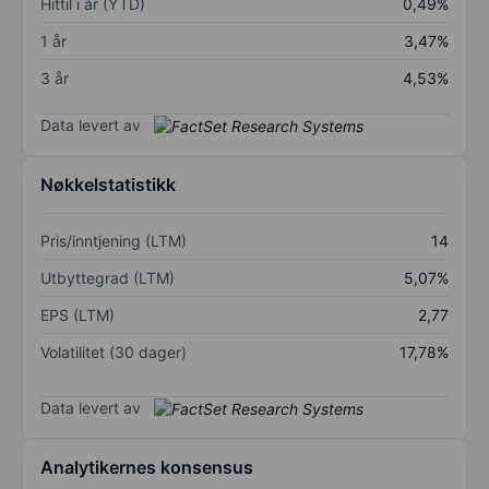
Hittil i år (YTD)
0,49%
1 år
3,47%
3 år
4,53%
Data levert av
Nøkkelstatistikk
Pris/inntjening (LTM)
14
Utbyttegrad (LTM)
5,07%
EPS (LTM)
2,77
Volatilitet (30 dager)
17,78%
Data levert av
Analytikernes konsensus