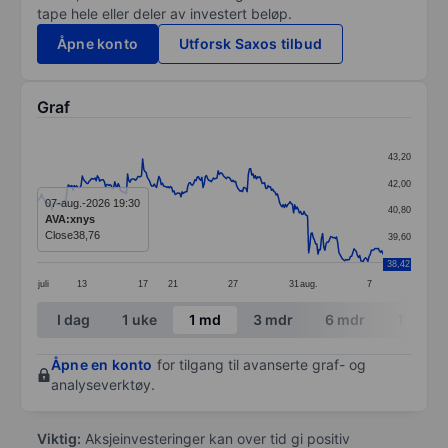
tape hele eller deler av investert beløp.
Åpne konto
Utforsk Saxos tilbud
Graf
Chart
43,20
Line chart with 299 data points.
42,00
The chart has 1 X axis displaying categories.
07-aug.-2026 19:30
40,80
AVA:xnys
The chart has 1 Y axis displaying values. Data ranges 
Close
38,76
39,60
38,42
juli
13
17
21
27
31
aug.
7
End of interactive chart.
I dag
1 uke
1 md
3 mdr
6 mdr
1 år
Åpne en konto
for tilgang til avanserte graf- og
analyseverktøy.
Viktig:
Aksjeinvesteringer kan over tid gi positiv