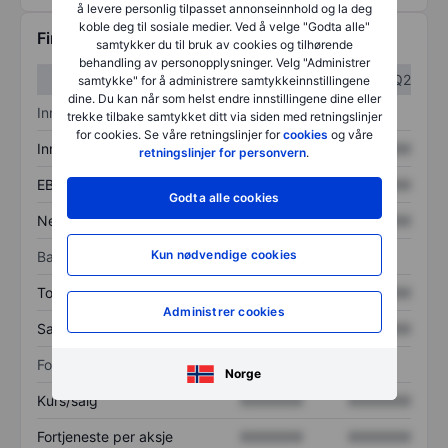
å levere personlig tilpasset annonseinnhold og la deg
koble deg til sosiale medier. Ved å velge "Godta alle"
Finansiell informasjon
samtykker du til bruk av cookies og tilhørende
behandling av personopplysninger. Velg "Administrer
Q1
Q2
samtykke" for å administrere samtykkeinnstillingene
dine. Du kan når som helst endre innstillingene dine eller
Inntektsoversikt
trekke tilbake samtykket ditt via siden med retningslinjer
for cookies. Se våre retningslinjer for
cookies
og våre
Inntekter
XXXXXXX
XXXXXXX
retningslinjer for personvern
.
EBITDA
XXXXXXX
XXXXXXX
Godta alle cookies
Nettoinntekt
XXXXXXX
XXXXXXX
Kun nødvendige cookies
Balanse
Totale eiendeler
XXXXXXX
XXXXXXX
Administrer cookies
Samlet gjeld
XXXXXXX
XXXXXXX
Forholdstall
Norge
Kurs/salg
XXXXXXX
XXXXXXX
Fortjeneste per aksje
XXXXXXX
XXXXXXX