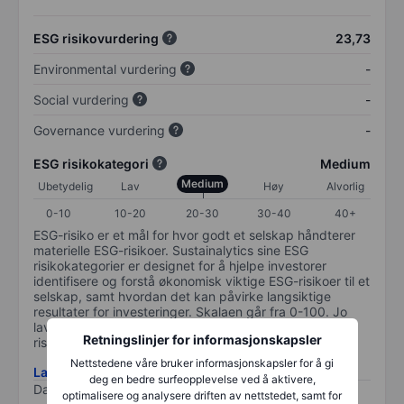
ESG risikovurdering
23,73
Environmental vurdering
-
Social vurdering
-
Governance vurdering
-
ESG risikokategori
Medium
Medium
Ubetydelig
Lav
Høy
Alvorlig
0-10
10-20
20-30
30-40
40+
ESG-risiko er et mål for hvor godt et selskap håndterer
materielle ESG-risikoer. Sustainalytics sine ESG
risikokategorier er designet for å hjelpe investorer
identifisere og forstå økonomisk viktige ESG-risikoer til et
selskap, samt hvordan det kan påvirke langsiktige
resultater for investeringer. Skalaen går fra 0-100. Jo
lavere plassering på skalen, jo bedre. 0 tilsvarer ingen
Retningslinjer for informasjonskapsler
risiko og 100 tilsvarer maksimal risiko.
Nettstedene våre bruker informasjonskapsler for å gi
Last ned metodikk for ESG-risiko
deg en bedre surfeopplevelse ved å aktivere,
Data levert av
/
optimalisere og analysere driften av nettstedet, samt for