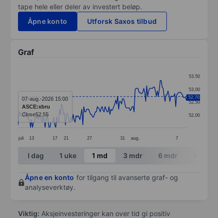
tape hele eller deler av investert beløp.
Åpne konto
Utforsk Saxos tilbud
Graf
Chart
53,50
Line chart with 175 data points.
53,00
The chart has 1 X axis displaying categories.
52,70
07-aug.-2026 15:00
52,50
ASCE:xbru
The chart has 1 Y axis displaying values. Data ranges 
Close
52,55
52,00
juli
13
17
21
27
31
aug.
7
End of interactive chart.
I dag
1 uke
1 md
3 mdr
6 mdr
1 år
Åpne en konto
for tilgang til avanserte graf- og
analyseverktøy.
Viktig:
Aksjeinvesteringer kan over tid gi positiv