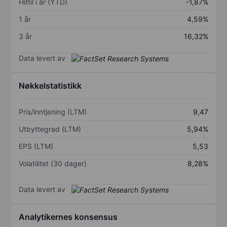
Hittil i år (YTD)
-1,87%
1 år
4,59%
3 år
16,32%
Data levert av
Nøkkelstatistikk
Pris/inntjening (LTM)
9,47
Utbyttegrad (LTM)
5,94%
EPS (LTM)
5,53
Volatilitet (30 dager)
8,28%
Data levert av
Analytikernes konsensus