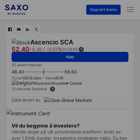
Opprett konto
Ascencio SCA
52,40
−0,30
/
−0,57%
04:29:06
Kjøp
52 ukers intervall
48,40
56,60
Ticker
ASCE:xbru
Valuta
EUR
Euronext Brussels
Closed
15 minutter forsinket
Data levert av
Vil du begynne å investere?
Handle aksjer på vår prisvinnende plattform, brukt av
over 1,5mill. kunder. Investering innebærer risiko. Du kan