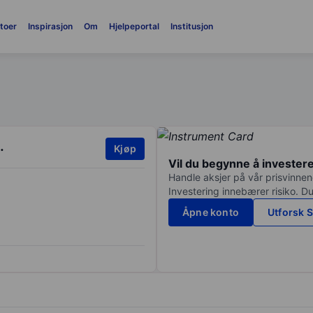
toer
Inspirasjon
Om
Hjelpeportal
Institusjon
.
Kjøp
Vil du begynne å invester
Handle aksjer på vår prisvinnend
Investering innebærer risiko. Du
Åpne konto
Utforsk S