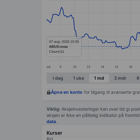
Line chart with 298 data points.
The chart has 1 X axis displaying categ
The chart has 1 Y axis displaying value
07-aug.-2026 19:30
ABUS:xnas
Close
4,61
juli
9
10
13
14
15
16
End of interactive chart.
I dag
1 uke
1 md
3 mdr
6
Åpne en konto
for tilgang til avanserte gr
Viktig:
Aksjeinvesteringer kan over tid gi posi
aksjen er ikke en pålitelig indikator på fremt
data
.
Kurser
Bid