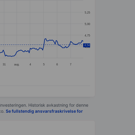
5,25
5,00
4,75
4,54
4,50
31
aug.
4
5
6
7
 investeringen. Historisk avkastning for denne
xo.
Se fullstendig ansvarsfraskrivelse for