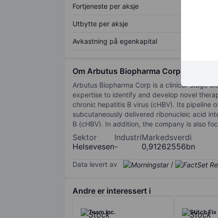
Fortjeneste per aksje
Utbytte per aksje
Avkastning på egenkapital
Om Arbutus Biopharma Corp.
Arbutus Biopharma Corp is a clinical-stage b
expertise to identify and develop novel thera
chronic hepatitis B virus (cHBV). Its pipelin
subcutaneously delivered ribonucleic acid inte
B (cHBV). In addition, the company is also fo
Sektor
Industri
Markedsverdi
Helsevesen
-
0,91262556bn
Data levert av
/
Andre er interessert i
Team Inc.
Stitch Fix 