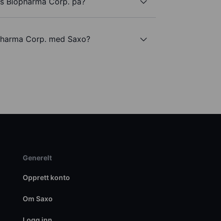
us Biopharma Corp. på?
opharma Corp. med Saxo?
Generelt
Opprett konto
Om Saxo
Logg inn