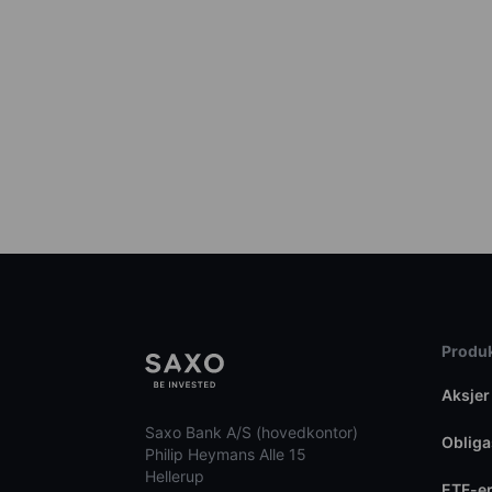
Produk
Aksjer
Saxo Bank A/S (hovedkontor)
Obliga
Philip Heymans Alle 15
Hellerup
ETF-e