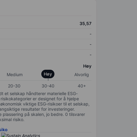
35,57
-
-
-
Høy
Høy
Medium
Alvorlig
20-30
30-40
40+
odt et selskap håndterer materielle ESG-
 risikokategorier er designet for å hjelpe
 økonomisk viktige ESG-risikoer til et selskap,
gsiktige resultater for investeringer.
 plassering på skalen, jo bedre. 0 tilsvarer
simal risiko.
siko