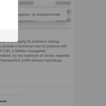
XXXXXXX
XXXXXXX
XXXXXXX
XXXXXXX
til flere kartleggings- og analyseverktøy.
XXXXXXX
XXXXXXX
y is leveraging its extensive virology
 provide a functional cure for patients with
(AB-729), a GalNAc-conjugated,
ibitor, for the treatment of chronic hepatitis
d Nanoparticle (LNP) delivery technology.
yman)