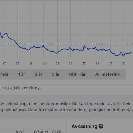
ories.
s. Data ranges from 4.27 to 5.36.
17
20
21
22
23
24
27
28
29
30
 mdr
1 år
3 år
5 år
Hittil i år
All historikk
af- og analyseverktøy.
tiv avkastning, men innebærer risiko. Du kan tape deler av eller hele
idig avkastning. Data fra eksterne leverandører gjengis uendret av Sa
Avkastning
4,61
07-aug.-2026