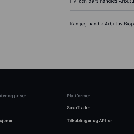
Hvilken børs handles Arbut
Kan jeg handle Arbutus Bi
ter og priser
Plattformer
SaxoTrader
sjoner
Tilkoblinger og API-er
r