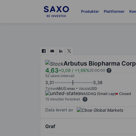
Produkter
Plattformer
Kon
Arbutus Biopharma Corp
4,63
+0,09
/
+1,98%
20:00:00
52 ukers intervall
3,31
5,38
Ticker
ABUS:xnas
Valuta
USD
NASDAQ (Small cap)
Closed
15 minutter forsinket
Data levert av
Graf
Chart