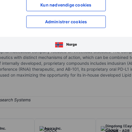
XXXXXXX
XXXXXXX
Kun nødvendige cookies
XXXXXXX
XXXXXXX
Åpne konto
for å få tilgang 
Administrer cookies
XXXXXXX
XXXXXXX
Norge
iopharmaceutical company focused on infectious diseases. The compan
peutics with distinct mechanisms of action, which can be combined to
e of internally developed, proprietary compounds includes imdusiran 
rference (RNAi) therapeutic, and AB-101, its proprietary oral PD-L1 inh
cused on maximizing the opportunity for its in-house developed Lipi
Dingdong (Ca
Inc.
Agora Inc.
Limited - ADR