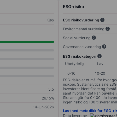
ESG-risiko
Kjøp
ESG risikovurdering
Environmental vurdering
Social vurdering
Governance vurdering
ESG risikokategori
Ubetydelig
Lav
0-10
10-20
ESG-risiko er et mål for hvor g
risikoer. Sustainalytics sine ESG
investorer identifisere og forstå
5,5
samt hvordan det kan påvirke lan
Skalaen går fra 0-100. Jo lavere
26,15%
ingen risiko og 100 tilsvarer mak
14-jun-2026
Last ned metodikk for ESG-ri
Data levert av
/