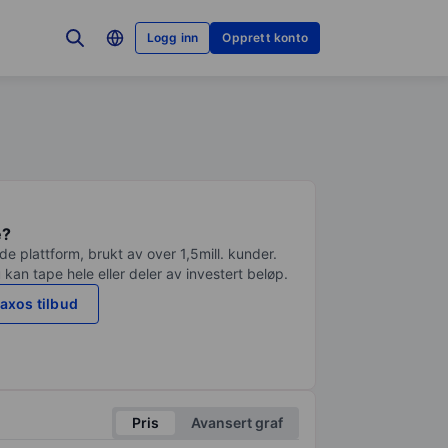
Logg inn
Opprett konto
e?
e plattform, brukt av over 1,5mill. kunder.
 kan tape hele eller deler av investert beløp.
axos tilbud
Pris
Avansert graf