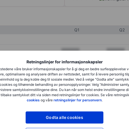
Q1
Q2
XXXXXXX
XXXXXXX
XXXXXXX
XXXXXXX
Retningslinjer for informasjonskapsler
stedene våre bruker informasjonskapsler for å gi deg en bedre surfeopplevelse 
XXXXXXX
XXXXXXX
re, optimalisere og analysere driften av nettstedet, samt for å levere personlig ti
innhold og la deg koble deg til sosiale medier. Ved å velge "Godta alle" samtykke
cookies og tilhørende behandling av personopplysninger. Velg "Administrer samt
istrere samtykkeinnstillingene dine. Du kan når som helst endre innstillingene di
XXXXXXX
XXXXXXX
 tilbake samtykket ditt via siden med retningslinjer for cookies. Se våre retningslin
cookies
og våre
retningslinjer for personvern
.
XXXXXXX
XXXXXXX
Godta alle cookies
XXXXXXX
XXXXXXX