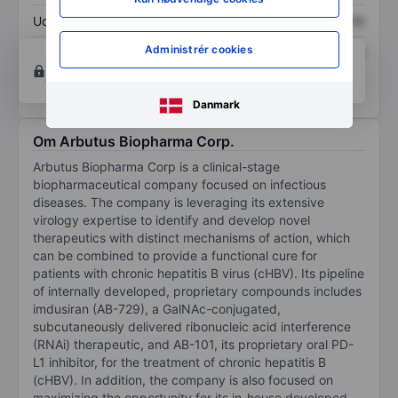
Udbytte pr. aktie
XXXXXXX
XXXXXXX
Administrér cookies
Afkast af egenkapital
XXXXXXX
XXXXXXX
Opret konto
for at få adgang til flere diagrammer
og analyse værktøjer.
Danmark
Om Arbutus Biopharma Corp.
Arbutus Biopharma Corp is a clinical-stage
biopharmaceutical company focused on infectious
diseases. The company is leveraging its extensive
virology expertise to identify and develop novel
therapeutics with distinct mechanisms of action, which
can be combined to provide a functional cure for
patients with chronic hepatitis B virus (cHBV). Its pipeline
of internally developed, proprietary compounds includes
imdusiran (AB-729), a GalNAc-conjugated,
subcutaneously delivered ribonucleic acid interference
(RNAi) therapeutic, and AB-101, its proprietary oral PD-
L1 inhibitor, for the treatment of chronic hepatitis B
(cHBV). In addition, the company is also focused on
maximizing the opportunity for its in-house developed