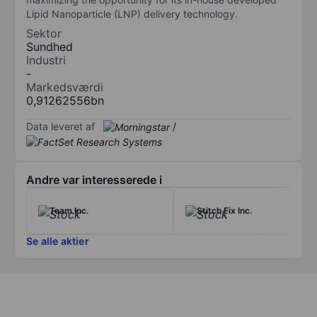
Lipid Nanoparticle (LNP) delivery technology.
Sektor
Sundhed
Industri
-
Markedsværdi
0,91262556bn
Data leveret af
/
Andre var interesserede i
Team Inc.
Stitch Fix Inc.
Se alle aktier