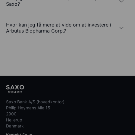
Saxo?
Hvor kan jeg få mere at vide om at investere i
Arbutus Biopharma Corp.?
Saxo Bank A/S (hovedkontor)
Philip Heymans Alle 15
2900
Hellerup
Danmark
Kontakt Saxo