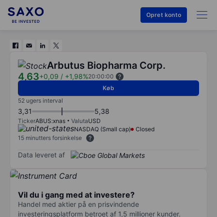
Opret konto
Arbutus Biopharma Corp.
4,63
+0,09
/
+1,98%
20:00:00
Køb
52 ugers interval
3,31
5,38
Ticker
ABUS:xnas
Valuta
USD
NASDAQ (Small cap)
Closed
15 minutters forsinkelse
Data leveret af
Vil du i gang med at investere?
Handel med aktier på en prisvindende
investeringsplatform betroet af 1,5 millioner kunder.