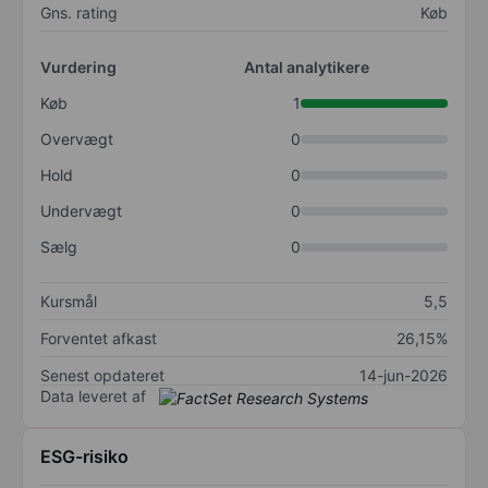
Gns. rating
Køb
Vurdering
Antal analytikere
Køb
1
Overvægt
0
Hold
0
Undervægt
0
Sælg
0
Kursmål
5,5
Forventet afkast
26,15%
Senest opdateret
14-jun-2026
Data leveret af
ESG-risiko