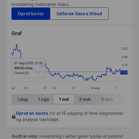
Investering indebærer risiko.
Opret konto
Udforsk Saxos tilbud
Graf
Chart
5,25
Line chart with 298 data points.
5,00
The chart has 1 X axis displaying categories.
07-aug-2026 19:30
4,75
ABUS:xnas
The chart has 1 Y axis displaying values. Data ranges 
4,54
Close
4,61
4,50
jul
13
17
21
27
31
aug
7
End of interactive chart.
I dag
1 uge
1 md
3 mdr
6 mdr
1 år
Opret en konto
for at få adgang til flere diagrammer
og analyse værktøjer.
Godt at vide:
Investering i aktier giver typisk et positivt