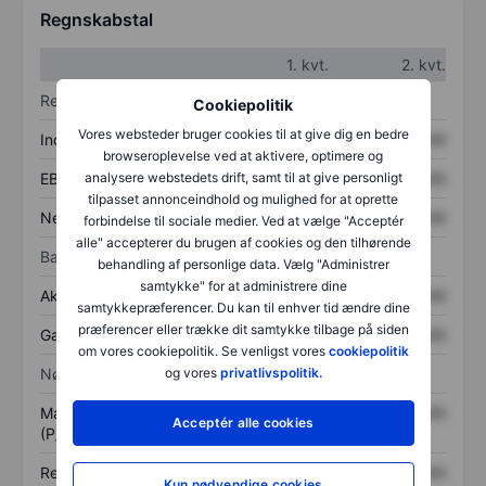
Regnskabstal
1. kvt.
2. kvt.
Resultatopgørelse
Cookiepolitik
Vores websteder bruger cookies til at give dig en bedre
Indtægter
XXXXXXX
XXXXXXX
browseroplevelse ved at aktivere, optimere og
EBITDA
XXXXXXX
XXXXXXX
analysere webstedets drift, samt til at give personligt
tilpasset annonceindhold og mulighed for at oprette
Nettoresultat
XXXXXXX
XXXXXXX
forbindelse til sociale medier. Ved at vælge "Acceptér
alle" accepterer du brugen af cookies og den tilhørende
Balance
behandling af personlige data. Vælg "Administrer
samtykke" for at administrere dine
Aktiver i alt
XXXXXXX
XXXXXXX
samtykkepræferencer. Du kan til enhver tid ændre dine
præferencer eller trække dit samtykke tilbage på siden
Gæld
XXXXXXX
XXXXXXX
om vores cookiepolitik. Se venligst vores
cookiepolitik
Nøgletal
og vores
privatlivspolitik.
Markedsværdi/omsætning
XXXXXXX
XXXXXXX
Acceptér alle cookies
(P/S)
Resultat pr. aktie (EPS)
XXXXXXX
XXXXXXX
Kun nødvendige cookies