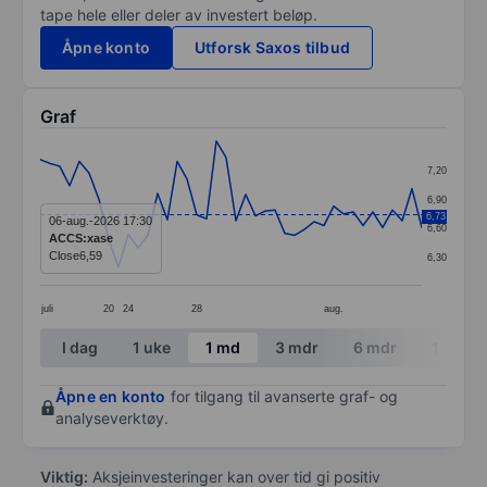
tape hele eller deler av investert beløp.
Åpne konto
Utforsk Saxos tilbud
Graf
Chart
7,20
Line chart with 40 data points.
6,90
6,73
The chart has 1 X axis displaying categories.
06-aug.-2026 17:30
6,60
ACCS:xase
The chart has 1 Y axis displaying values. Data ranges 
Close
6,59
6,30
juli
20
24
28
aug.
End of interactive chart.
I dag
1 uke
1 md
3 mdr
6 mdr
1 år
Åpne en konto
for tilgang til avanserte graf- og
analyseverktøy.
Viktig:
Aksjeinvesteringer kan over tid gi positiv