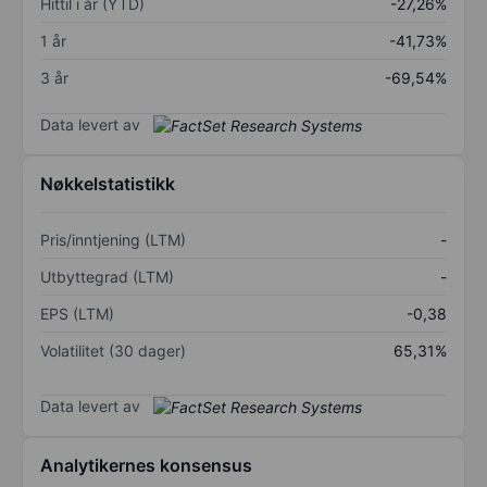
Hittil i år (YTD)
-27,26%
1 år
-41,73%
3 år
-69,54%
Data levert av
Nøkkelstatistikk
Pris/inntjening (LTM)
-
Utbyttegrad (LTM)
-
EPS (LTM)
-0,38
Volatilitet (30 dager)
65,31%
Data levert av
Analytikernes konsensus