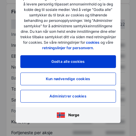
å levere personlig tilpasset annonseinnhold og la deg
koble deg til sosiale medier. Ved å velge "Godta alle"
Finansiell informasjon
samtykker du til bruk av cookies og tilhørende
behandling av personopplysninger. Velg "Administrer
Q1
Q2
samtykke" for å administrere samtykkeinnstillingene
dine. Du kan når som helst endre innstillingene dine eller
Inntektsoversikt
trekke tilbake samtykket ditt via siden med retningslinjer
for cookies. Se våre retningslinjer for
cookies
og våre
Inntekter
XXXXXXX
XXXXXXX
retningslinjer for personvern
.
EBITDA
XXXXXXX
XXXXXXX
Godta alle cookies
Nettoinntekt
XXXXXXX
XXXXXXX
Balanse
Kun nødvendige cookies
Totale eiendeler
XXXXXXX
XXXXXXX
Administrer cookies
Samlet gjeld
XXXXXXX
XXXXXXX
Forholdstall
Norge
Kurs/salg
XXXXXXX
XXXXXXX
Fortjeneste per aksje
XXXXXXX
XXXXXXX