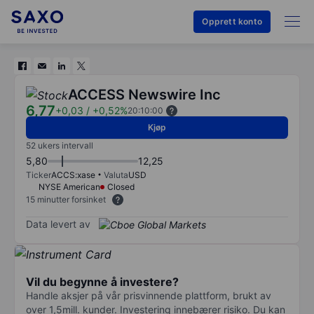
Opprett konto
ACCESS Newswire Inc
6,77
+0,03
/
+0,52%
20:10:00
Kjøp
52 ukers intervall
5,80
12,25
Ticker
ACCS:xase
Valuta
USD
NYSE American
Closed
15 minutter forsinket
Data levert av
Vil du begynne å investere?
Handle aksjer på vår prisvinnende plattform, brukt av
over 1,5mill. kunder. Investering innebærer risiko. Du kan