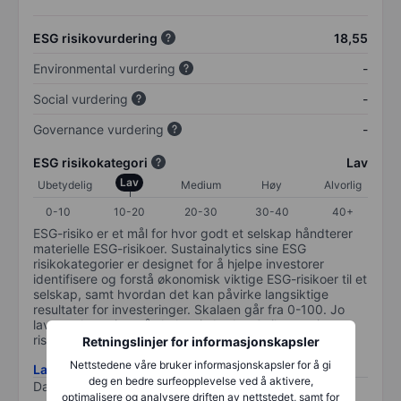
ESG risikovurdering
18,55
Environmental vurdering
-
Social vurdering
-
Governance vurdering
-
ESG risikokategori
Lav
Lav
Ubetydelig
Medium
Høy
Alvorlig
0-10
10-20
20-30
30-40
40+
ESG-risiko er et mål for hvor godt et selskap håndterer
materielle ESG-risikoer. Sustainalytics sine ESG
risikokategorier er designet for å hjelpe investorer
identifisere og forstå økonomisk viktige ESG-risikoer til et
selskap, samt hvordan det kan påvirke langsiktige
resultater for investeringer. Skalaen går fra 0-100. Jo
lavere plassering på skalen, jo bedre. 0 tilsvarer ingen
risiko og 100 tilsvarer maksimal risiko.
Retningslinjer for informasjonskapsler
Nettstedene våre bruker informasjonskapsler for å gi
Last ned metodikk for ESG-risiko
deg en bedre surfeopplevelse ved å aktivere,
Data levert av
/
optimalisere og analysere driften av nettstedet, samt for