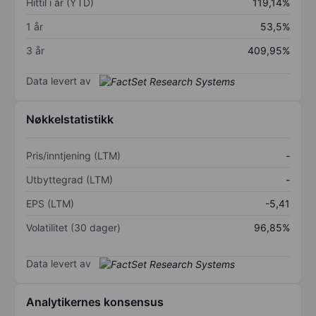
Hittil i år (YTD)
119,14%
1 år
53,5%
3 år
409,95%
Data levert av
Nøkkelstatistikk
Pris/inntjening (LTM)
-
Utbyttegrad (LTM)
-
EPS (LTM)
-5,41
Volatilitet (30 dager)
96,85%
Data levert av
Analytikernes konsensus