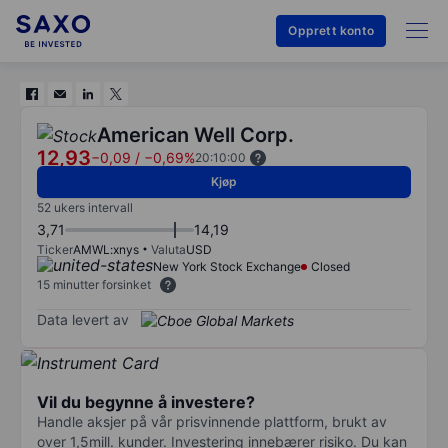
Opprett konto
American Well Corp.
12,93
−0,09
/
−0,69%
20:10:00
Kjøp
52 ukers intervall
3,71
14,19
Ticker
AMWL:xnys
Valuta
USD
New York Stock Exchange
Closed
15 minutter forsinket
Data levert av
Vil du begynne å investere?
Handle aksjer på vår prisvinnende plattform, brukt av
over 1,5mill. kunder. Investering innebærer risiko. Du kan