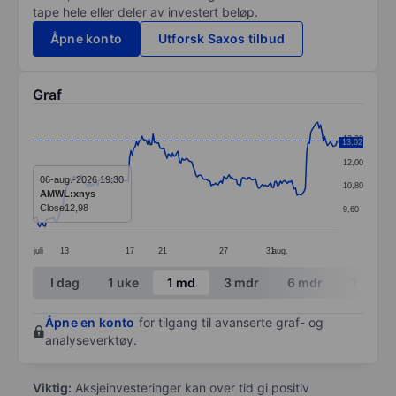
tape hele eller deler av investert beløp.
Åpne konto
Utforsk Saxos tilbud
Graf
Chart
13,20
13,02
Line chart with 222 data points.
12,00
The chart has 1 X axis displaying categories.
06-aug.-2026 19:30
10,80
AMWL:xnys
The chart has 1 Y axis displaying values. Data ranges 
Close
12,98
9,60
juli
13
17
21
27
31
aug.
End of interactive chart.
I dag
1 uke
1 md
3 mdr
6 mdr
1 år
Åpne en konto
for tilgang til avanserte graf- og
analyseverktøy.
Viktig:
Aksjeinvesteringer kan over tid gi positiv