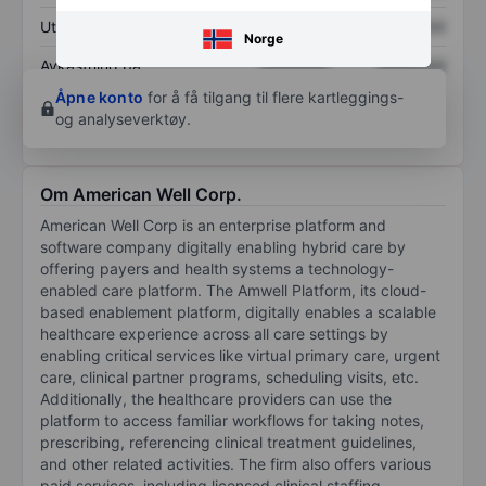
Utbytte per aksje
XXXXXXX
XXXXXXX
Norge
Avkastning på
XXXXXXX
XXXXXXX
egenkapital
Åpne konto
for å få tilgang til flere kartleggings-
og analyseverktøy.
Om American Well Corp.
American Well Corp is an enterprise platform and
software company digitally enabling hybrid care by
offering payers and health systems a technology-
enabled care platform. The Amwell Platform, its cloud-
based enablement platform, digitally enables a scalable
healthcare experience across all care settings by
enabling critical services like virtual primary care, urgent
care, clinical partner programs, scheduling visits, etc.
Additionally, the healthcare providers can use the
platform to access familiar workflows for taking notes,
prescribing, referencing clinical treatment guidelines,
and other related activities. The firm also offers various
paid services, including licensed clinical staffing,