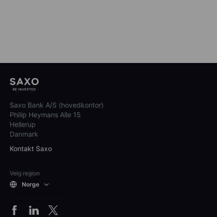
Saxo Bank A/S (hovedkontor)
Philip Heymans Alle 15
Hellerup
Danmark
Kontakt Saxo
Velg region
Norge