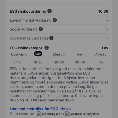
ESG risikovurdering
16,39
Environmental vurdering
-
Social vurdering
-
Governance vurdering
-
ESG risikokategori
Lav
Lav
Ubetydelig
Medium
Høy
Alvorlig
0-10
10-20
20-30
30-40
40+
ESG-risiko er et mål for hvor godt et selskap håndterer
materielle ESG-risikoer. Sustainalytics sine ESG
risikokategorier er designet for å hjelpe investorer
identifisere og forstå økonomisk viktige ESG-risikoer til et
selskap, samt hvordan det kan påvirke langsiktige
resultater for investeringer. Skalaen går fra 0-100. Jo
lavere plassering på skalen, jo bedre. 0 tilsvarer ingen
risiko og 100 tilsvarer maksimal risiko.
Last ned metodikk for ESG-risiko
Data levert av
/