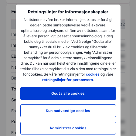
Finansiell informasjon
Retningslinjer for informasjonskapsler
Nettstedene våre bruker informasjonskapsler for å gi
Q1
Q2
deg en bedre surfeopplevelse ved å aktivere,
optimalisere og analysere driften av nettstedet, samt for
Inntektsoversikt
å levere personlig tilpasset annonseinnhold og la deg
koble deg til sosiale medier. Ved å velge "Godta alle"
Inntekter
XXXXXXX
XXXXXXX
samtykker du til bruk av cookies og tilhørende
behandling av personopplysninger. Velg "Administrer
EBITDA
XXXXXXX
XXXXXXX
samtykke" for å administrere samtykkeinnstillingene
dine. Du kan når som helst endre innstillingene dine eller
Nettoinntekt
XXXXXXX
XXXXXXX
trekke tilbake samtykket ditt via siden med retningslinjer
for cookies. Se våre retningslinjer for
cookies
og våre
Balanse
retningslinjer for personvern
.
Totale eiendeler
XXXXXXX
XXXXXXX
Godta alle cookies
Samlet gjeld
XXXXXXX
XXXXXXX
Forholdstall
Kun nødvendige cookies
Kurs/salg
XXXXXXX
XXXXXXX
Administrer cookies
Fortjeneste per aksje
XXXXXXX
XXXXXXX