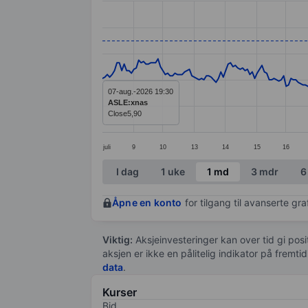
Line chart with 292 data points.
The chart has 1 X axis displaying categ
The chart has 1 Y axis displaying value
07-aug.-2026 19:30
ASLE:xnas
Close
5,90
juli
9
10
13
14
15
16
End of interactive chart.
I dag
1 uke
1 md
3 mdr
6
Åpne en konto
for tilgang til avanserte gr
Viktig:
Aksjeinvesteringer kan over tid gi posi
aksjen er ikke en pålitelig indikator på fremt
data
.
Kurser
Bid