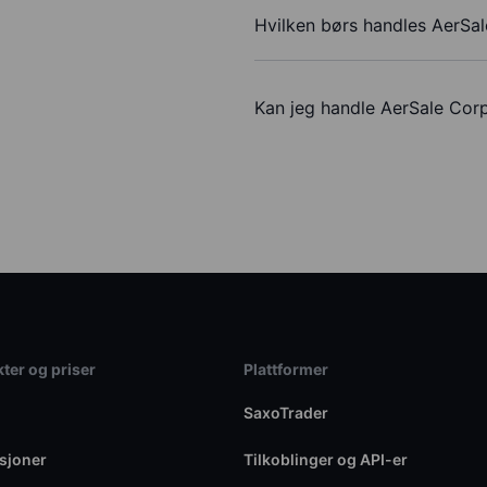
Hvilken børs handles AerSal
Kan jeg handle AerSale Cor
ter og priser
Plattformer
SaxoTrader
sjoner
Tilkoblinger og API-er