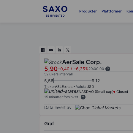
Produkter
Plattformer
Kon
AerSale Corp.
5,90
−0,40
/
−6,35%
20:00:00
52 ukers intervall
5,56
9,12
Ticker
ASLE:xnas
Valuta
USD
NASDAQ (Small cap)
Closed
15 minutter forsinket
Data levert av
Graf
Chart