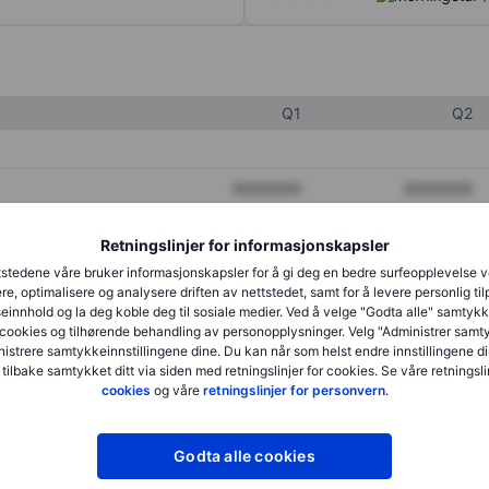
Q1
Q2
XXXXXXX
XXXXXXX
XXXXXXX
XXXXXXX
Retningslinjer for informasjonskapsler
XXXXXXX
XXXXXXX
stedene våre bruker informasjonskapsler for å gi deg en bedre surfeopplevelse 
re, optimalisere og analysere driften av nettstedet, samt for å levere personlig ti
innhold og la deg koble deg til sosiale medier. Ved å velge "Godta alle" samtykke
cookies og tilhørende behandling av personopplysninger. Velg "Administrer samt
XXXXXXX
XXXXXXX
istrere samtykkeinnstillingene dine. Du kan når som helst endre innstillingene di
 tilbake samtykket ditt via siden med retningslinjer for cookies. Se våre retningslin
XXXXXXX
XXXXXXX
cookies
og våre
retningslinjer for personvern
.
Godta alle cookies
XXXXXXX
XXXXXXX