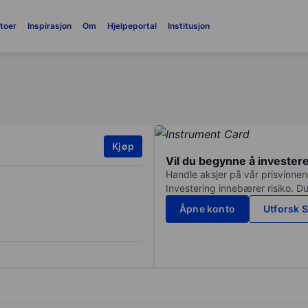
toer
Inspirasjon
Om
Hjelpeportal
Institusjon
Kjøp
Vil du begynne å invester
Handle aksjer på vår prisvinnend
Investering innebærer risiko. Du
Åpne konto
Utforsk S