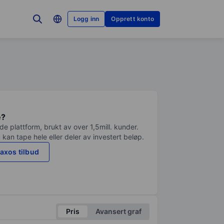
Logg inn
Opprett konto
e?
e plattform, brukt av over 1,5mill. kunder.
 kan tape hele eller deler av investert beløp.
axos tilbud
Pris
Avansert graf