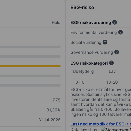
ESG-risiko
Hold
ESG risikovurdering
Environmental vurdering
Social vurdering
Governance vurdering
ESG risikokategori
Ubetydelig
Lav
0-10
10-20
ESG-risiko er et mål for hvor g
risikoer. Sustainalytics sine ESG
investorer identifisere og forstå
7,75
samt hvordan det kan påvirke lan
Skalaen går fra 0-100. Jo lavere
31,36%
ingen risiko og 100 tilsvarer mak
31-jul-2026
Last ned metodikk for ESG-ri
Data levert av
/