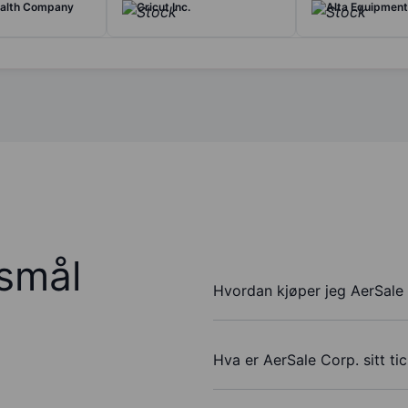
ealth Company
Cricut Inc.
Alta Equipment
rsmål
Hvordan kjøper jeg AerSale 
Hva er AerSale Corp. sitt t