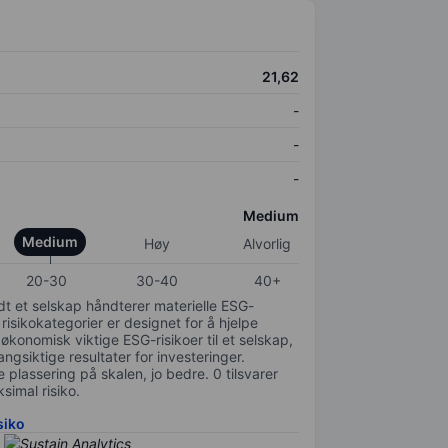
21,62
-
-
-
Medium
Medium
Høy
Alvorlig
20-30
30-40
40+
odt et selskap håndterer materielle ESG-
 risikokategorier er designet for å hjelpe
 økonomisk viktige ESG-risikoer til et selskap,
gsiktige resultater for investeringer.
 plassering på skalen, jo bedre. 0 tilsvarer
simal risiko.
siko