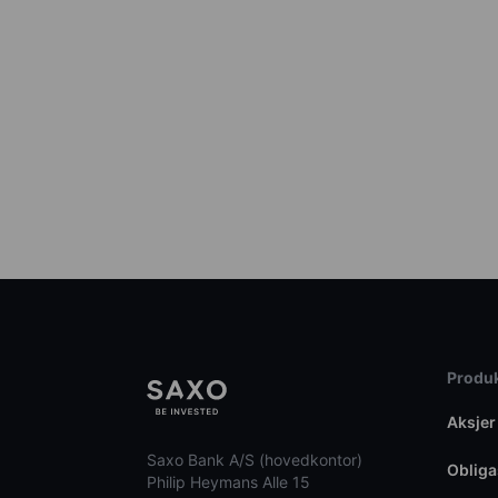
Produk
Aksjer
Saxo Bank A/S (hovedkontor)
Obliga
Philip Heymans Alle 15