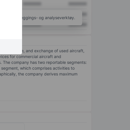
XXXXXXX
XXXXXXX
XXXXXXX
XXXXXXX
til flere kartleggings- og analyseverktøy.
XXXXXXX
XXXXXXX
he sale, lease, and exchange of used aircraft,
ices for commercial aircraft and
ios. The company has two reportable segments:
egment, which comprises activities to
ographically, the company derives maximum