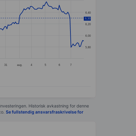
6,40
6,30
6,20
6,00
5,80
31
aug.
4
5
6
7
 investeringen. Historisk avkastning for denne
xo.
Se fullstendig ansvarsfraskrivelse for