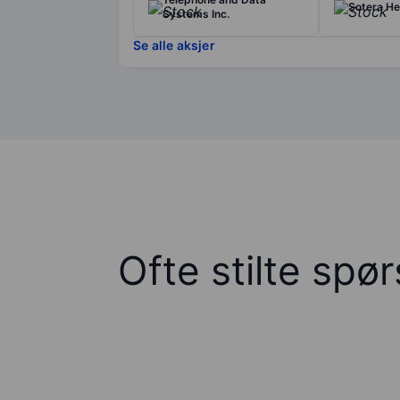
Sotera H
Systems Inc.
Se alle aksjer
Ofte stilte spø