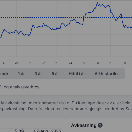
ories.
s. Data ranges from 5.79 to 6.58.
17
20
21
22
23
24
27
28
29
30
 mdr
1 år
3 år
5 år
Hittil i år
All historikk
af- og analyseverktøy.
tiv avkastning, men innebærer risiko. Du kan tape deler av eller hele
idig avkastning. Data fra eksterne leverandører gjengis uendret av Sa
Avkastning
5,89
07-aug.-2026