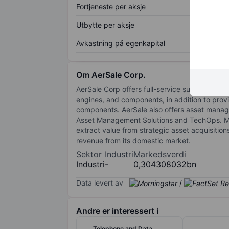
Fortjeneste per aksje
Utbytte per aksje
Avkastning på egenkapital
Om AerSale Corp.
AerSale Corp offers full-service support to ow
engines, and components, in addition to provi
components. AerSale also offers asset manage
Asset Management Solutions and TechOps. Ma
extract value from strategic asset acquisitio
revenue from its domestic market.
Sektor
Industri
Markedsverdi
Industri
-
0,304308032bn
Data levert av
/
Andre er interessert i
Telephone and Data