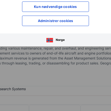
XXXXXXX
XXXXXXX
Kun nødvendige cookies
XXXXXXX
XXXXXXX
Åpne konto
for å få tilgang 
Administrer cookies
XXXXXXX
XXXXXXX
Norge
ners and operators of mid-life commercial aircraft. It specializes in t
ding various maintenance, repair, and overhaul, and engineering serv
ment services to owners of end-of-life aircraft and engine portfol
ximum revenue is generated from the Asset Management Solutions s
ns through leasing, trading, or disassembling for product sales. Ge