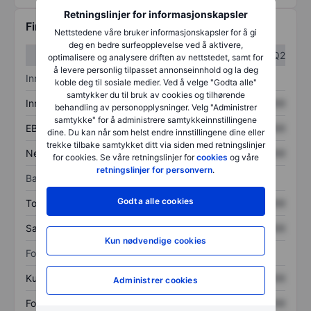
Retningslinjer for informasjonskapsler
Finansiell informasjon
Nettstedene våre bruker informasjonskapsler for å gi
deg en bedre surfeopplevelse ved å aktivere,
Q1
Q2
optimalisere og analysere driften av nettstedet, samt for
å levere personlig tilpasset annonseinnhold og la deg
Inntektsoversikt
koble deg til sosiale medier. Ved å velge "Godta alle"
samtykker du til bruk av cookies og tilhørende
Inntekter
XXXXXXX
XXXXXXX
behandling av personopplysninger. Velg "Administrer
samtykke" for å administrere samtykkeinnstillingene
EBITDA
XXXXXXX
XXXXXXX
dine. Du kan når som helst endre innstillingene dine eller
trekke tilbake samtykket ditt via siden med retningslinjer
Nettoinntekt
XXXXXXX
XXXXXXX
for cookies. Se våre retningslinjer for
cookies
og våre
retningslinjer for personvern
.
Balanse
Godta alle cookies
Totale eiendeler
XXXXXXX
XXXXXXX
Samlet gjeld
XXXXXXX
XXXXXXX
Kun nødvendige cookies
Forholdstall
Kurs/salg
XXXXXXX
XXXXXXX
Administrer cookies
Fortjeneste per aksje
XXXXXXX
XXXXXXX