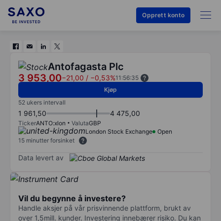
Opprett konto
Antofagasta Plc
3 953,00
−21,00
/
−0,53%
11:56:35
Kjøp
52 ukers intervall
1 961,50
4 475,00
Ticker
ANTO:xlon
Valuta
GBP
London Stock Exchange
Open
15 minutter forsinket
Data levert av
Vil du begynne å investere?
Handle aksjer på vår prisvinnende plattform, brukt av
over 1,5mill. kunder. Investering innebærer risiko. Du kan