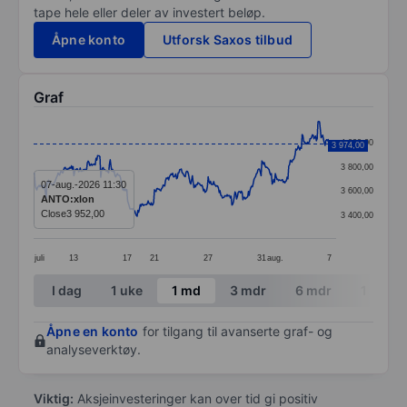
tape hele eller deler av investert beløp.
Åpne konto
Utforsk Saxos tilbud
Graf
Chart
4 000,00
3 974,00
Line chart with 384 data points.
3 800,00
The chart has 1 X axis displaying categories.
07-aug.-2026 11:30
3 600,00
ANTO:xlon
The chart has 1 Y axis displaying values. Data ranges
Close
3 952,00
3 400,00
juli
13
17
21
27
31
aug.
7
End of interactive chart.
I dag
1 uke
1 md
3 mdr
6 mdr
1 år
Åpne en konto
for tilgang til avanserte graf- og
analyseverktøy.
Viktig:
Aksjeinvesteringer kan over tid gi positiv