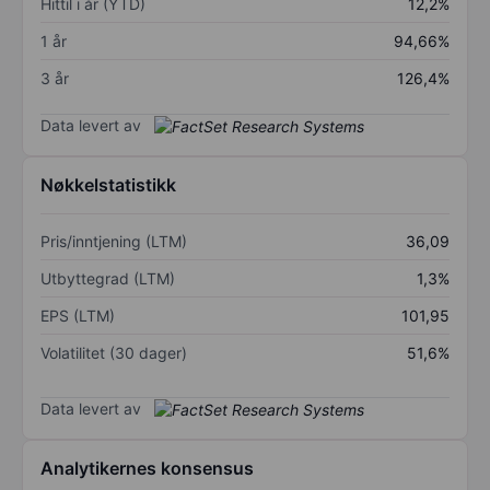
Hittil i år (YTD)
12,2%
1 år
94,66%
3 år
126,4%
Data levert av
Nøkkelstatistikk
Pris/inntjening (LTM)
36,09
Utbyttegrad (LTM)
1,3%
EPS (LTM)
101,95
Volatilitet (30 dager)
51,6%
Data levert av
Analytikernes konsensus