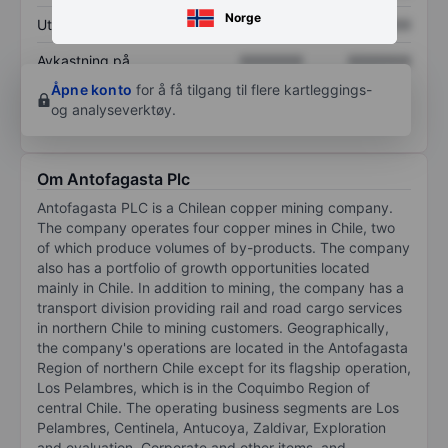
Norge
Utbytte per aksje
XXXXXXX
XXXXXXX
Avkastning på
XXXXXXX
XXXXXXX
egenkapital
Åpne konto
for å få tilgang til flere kartleggings-
og analyseverktøy.
Om Antofagasta Plc
Antofagasta PLC is a Chilean copper mining company.
The company operates four copper mines in Chile, two
of which produce volumes of by-products. The company
also has a portfolio of growth opportunities located
mainly in Chile. In addition to mining, the company has a
transport division providing rail and road cargo services
in northern Chile to mining customers. Geographically,
the company's operations are located in the Antofagasta
Region of northern Chile except for its flagship operation,
Los Pelambres, which is in the Coquimbo Region of
central Chile. The operating business segments are Los
Pelambres, Centinela, Antucoya, Zaldivar, Exploration
and evaluation, Corporate and other items, and