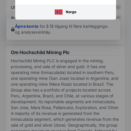
Utbytte per aksje
XXXXXXX
XXXXXXX
Norge
Avkastning på
XXXXXXX
XXXXXXX
egenkapital
Åpne konto
for å få tilgang til flere kartleggings-
og analyseverktøy.
Om Hochschild Mining Plc
Hochschild Mining PLC is engaged in the mining,
processing, and sale of silver and gold. It has one
operating mine (Inmaculada) located in southern Peru,
one operating mine (San Jose) located in Argentina, and
one operating mine (Mara Rosa) located in Brazil. The
Group also has a portfolio of projects located across
Peru, Argentina, Brazil, and Chile, at various stages of
development. Its reportable segments are Inmaculada,
San Jose, Mara Rosa, Pallancata, Exploration, and Other.
A majority of its revenue is generated from the
Inmaculada segment, which generates revenue from the
sale of gold and silver (dore). Geographically, the group
generates maximum revenue from Canada, followed by