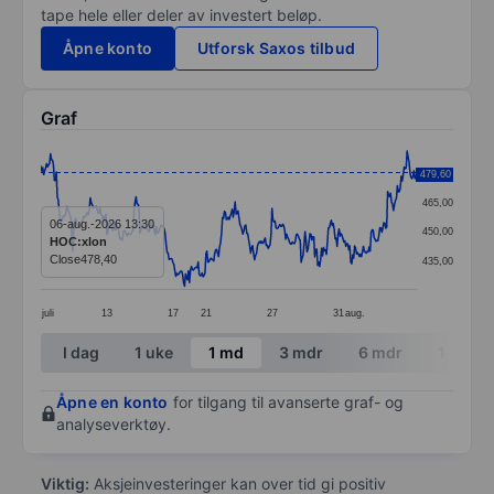
tape hele eller deler av investert beløp.
Åpne konto
Utforsk Saxos tilbud
Graf
Chart
480,00
479,60
Line chart with 388 data points.
465,00
The chart has 1 X axis displaying categories.
06-aug.-2026 13:30
450,00
HOC:xlon
The chart has 1 Y axis displaying values. Data ranges
Close
478,40
435,00
juli
13
17
21
27
31
aug.
End of interactive chart.
I dag
1 uke
1 md
3 mdr
6 mdr
1 år
Åpne en konto
for tilgang til avanserte graf- og
analyseverktøy.
Viktig:
Aksjeinvesteringer kan over tid gi positiv