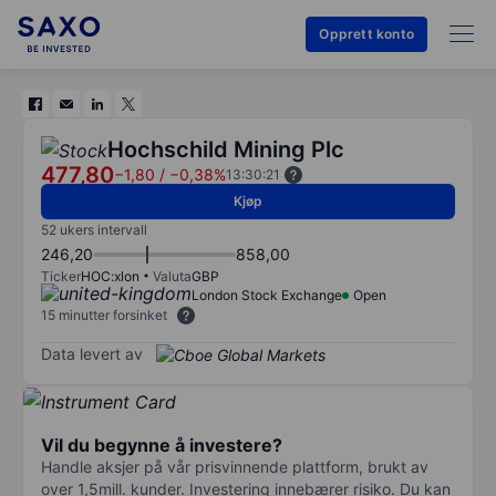
Opprett konto
Hochschild Mining Plc
477,80
−1,80
/
−0,38%
13:30:21
Kjøp
52 ukers intervall
246,20
858,00
Ticker
HOC:xlon
Valuta
GBP
London Stock Exchange
Open
15 minutter forsinket
Data levert av
Vil du begynne å investere?
Handle aksjer på vår prisvinnende plattform, brukt av
over 1,5mill. kunder. Investering innebærer risiko. Du kan