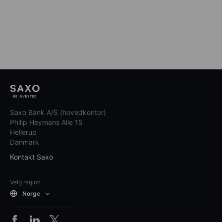
Saxo Bank A/S (hovedkontor)
Philip Heymans Alle 15
Hellerup
Danmark
Kontakt Saxo
Velg region
Norge