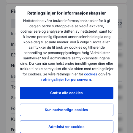
Finansiell informasjon
Retningslinjer for informasjonskapsler
Nettstedene våre bruker informasjonskapsler for å gi
Q1
Q2
deg en bedre surfeopplevelse ved å aktivere,
optimalisere og analysere driften av nettstedet, samt for
Inntektsoversikt
å levere personlig tilpasset annonseinnhold og la deg
koble deg til sosiale medier. Ved å velge "Godta alle"
Inntekter
XXXXXXX
XXXXXXX
samtykker du til bruk av cookies og tilhørende
behandling av personopplysninger. Velg "Administrer
EBITDA
XXXXXXX
XXXXXXX
samtykke" for å administrere samtykkeinnstillingene
dine. Du kan når som helst endre innstillingene dine eller
Nettoinntekt
XXXXXXX
XXXXXXX
trekke tilbake samtykket ditt via siden med retningslinjer
for cookies. Se våre retningslinjer for
cookies
og våre
Balanse
retningslinjer for personvern
.
Totale eiendeler
XXXXXXX
XXXXXXX
Godta alle cookies
Samlet gjeld
XXXXXXX
XXXXXXX
Forholdstall
Kun nødvendige cookies
Kurs/salg
XXXXXXX
XXXXXXX
Administrer cookies
Fortjeneste per aksje
XXXXXXX
XXXXXXX