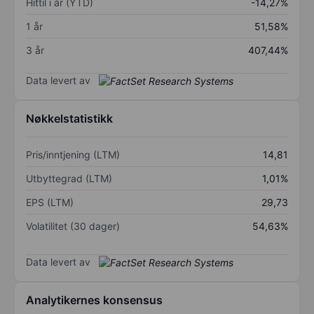
Hittil i år (YTD)
-14,27%
1 år
51,58%
3 år
407,44%
Data levert av
Nøkkelstatistikk
Pris/inntjening (LTM)
14,81
Utbyttegrad (LTM)
1,01%
EPS (LTM)
29,73
Volatilitet (30 dager)
54,63%
Data levert av
Analytikernes konsensus