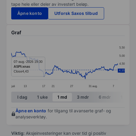
tape hele eller deler av investert beløp.
Åpne konto
Utforsk Saxos tilbud
Graf
Chart
5,50
Line chart with 299 data points.
5,00
The chart has 1 X axis displaying categories.
07-aug.-2026 19:30
4,50
ASPI:xnas
The chart has 1 Y axis displaying values. Data ranges 
4,10
Close
4,43
4,00
juli
13
17
21
27
31
aug.
7
End of interactive chart.
I dag
1 uke
1 md
3 mdr
6 mdr
1 år
Åpne en konto
for tilgang til avanserte graf- og
analyseverktøy.
Viktig:
Aksjeinvesteringer kan over tid gi positiv