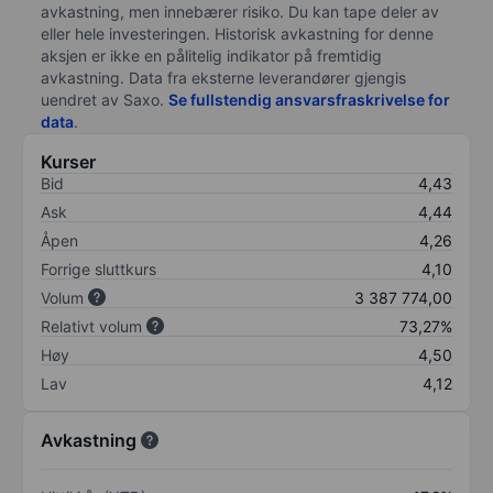
avkastning, men innebærer risiko. Du kan tape deler av
eller hele investeringen. Historisk avkastning for denne
aksjen er ikke en pålitelig indikator på fremtidig
avkastning. Data fra eksterne leverandører gjengis
uendret av Saxo.
Se fullstendig ansvarsfraskrivelse for
data
.
Kurser
Bid
4,43
Ask
4,44
Åpen
4,26
Forrige sluttkurs
4,10
Volum
3 387 774,00
Relativt volum
73,27%
Høy
4,50
Lav
4,12
Avkastning