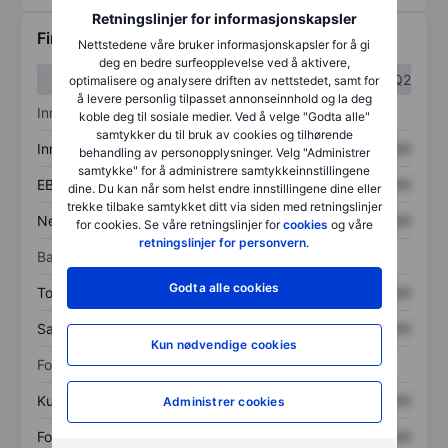
Retningslinjer for informasjonskapsler
Finansiell informasjon
Nettstedene våre bruker informasjonskapsler for å gi
deg en bedre surfeopplevelse ved å aktivere,
Q1
Q2
optimalisere og analysere driften av nettstedet, samt for
å levere personlig tilpasset annonseinnhold og la deg
Inntektsoversikt
koble deg til sosiale medier. Ved å velge "Godta alle"
samtykker du til bruk av cookies og tilhørende
Inntekter
XXXXXXX
XXXXXXX
behandling av personopplysninger. Velg "Administrer
samtykke" for å administrere samtykkeinnstillingene
EBITDA
XXXXXXX
XXXXXXX
dine. Du kan når som helst endre innstillingene dine eller
trekke tilbake samtykket ditt via siden med retningslinjer
Nettoinntekt
XXXXXXX
XXXXXXX
for cookies. Se våre retningslinjer for
cookies
og våre
retningslinjer for personvern
.
Balanse
Godta alle cookies
Totale eiendeler
XXXXXXX
XXXXXXX
Samlet gjeld
XXXXXXX
XXXXXXX
Kun nødvendige cookies
Forholdstall
Kurs/salg
XXXXXXX
XXXXXXX
Administrer cookies
Fortjeneste per aksje
XXXXXXX
XXXXXXX