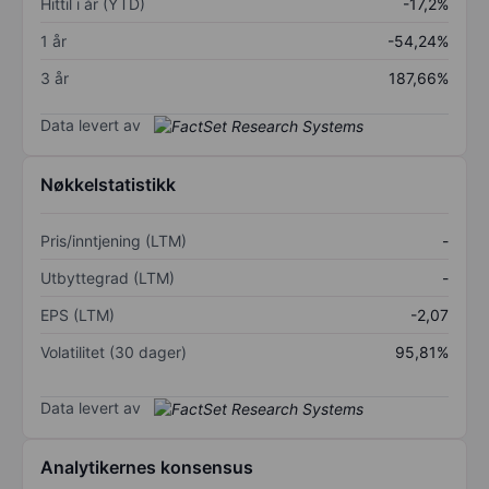
Hittil i år (YTD)
-17,2%
1 år
-54,24%
3 år
187,66%
Data levert av
Nøkkelstatistikk
Pris/inntjening (LTM)
-
Utbyttegrad (LTM)
-
EPS (LTM)
-2,07
Volatilitet (30 dager)
95,81%
Data levert av
Analytikernes konsensus