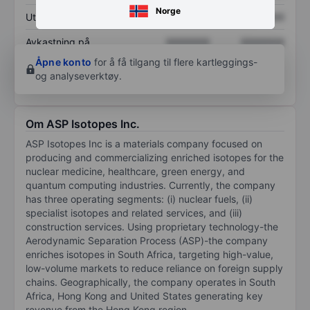
Norge
Utbytte per aksje
XXXXXXX
XXXXXXX
Avkastning på
XXXXXXX
XXXXXXX
egenkapital
Åpne konto
for å få tilgang til flere kartleggings-
og analyseverktøy.
Om ASP Isotopes Inc.
ASP Isotopes Inc is a materials company focused on
producing and commercializing enriched isotopes for the
nuclear medicine, healthcare, green energy, and
quantum computing industries. Currently, the company
has three operating segments: (i) nuclear fuels, (ii)
specialist isotopes and related services, and (iii)
construction services. Using proprietary technology-the
Aerodynamic Separation Process (ASP)-the company
enriches isotopes in South Africa, targeting high-value,
low-volume markets to reduce reliance on foreign supply
chains. Geographically, the company operates in South
Africa, Hong Kong and United States generating key
revenue from the Hong Kong region.