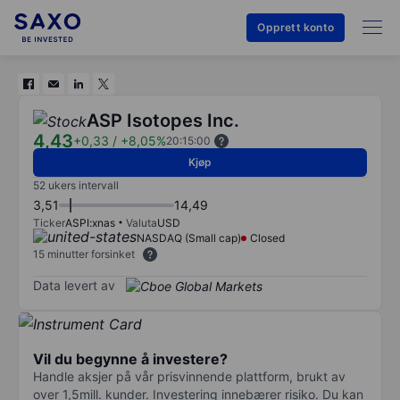
Opprett konto
ASP Isotopes Inc.
4,43
+0,33
/
+8,05%
20:15:00
Kjøp
52 ukers intervall
3,51
14,49
Ticker
ASPI:xnas
Valuta
USD
NASDAQ (Small cap)
Closed
15 minutter forsinket
Data levert av
Vil du begynne å investere?
Handle aksjer på vår prisvinnende plattform, brukt av
over 1,5mill. kunder. Investering innebærer risiko. Du kan