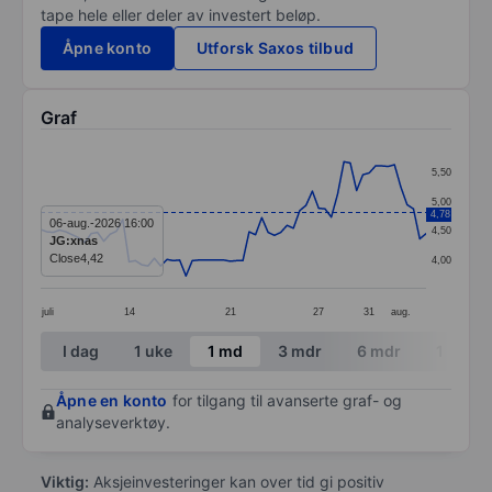
tape hele eller deler av investert beløp.
Åpne konto
Utforsk Saxos tilbud
Graf
Chart
5,50
Line chart with 62 data points.
5,00
4,78
The chart has 1 X axis displaying categories.
06-aug.-2026 16:00
4,50
JG:xnas
The chart has 1 Y axis displaying values. Data ranges 
Close
4,42
4,00
juli
14
21
27
31
aug.
End of interactive chart.
I dag
1 uke
1 md
3 mdr
6 mdr
1 år
Åpne en konto
for tilgang til avanserte graf- og
analyseverktøy.
Viktig:
Aksjeinvesteringer kan over tid gi positiv