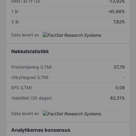
Hittil i år (YTD)
-13,92%
1 år
-45,88%
3 år
7,82%
Data levert av
Nøkkelstatistikk
Pris/inntjening (LTM)
57,79
Utbyttegrad (LTM)
-
EPS (LTM)
0,09
Volatilitet (30 dager)
82,31%
Data levert av
Analytikernes konsensus