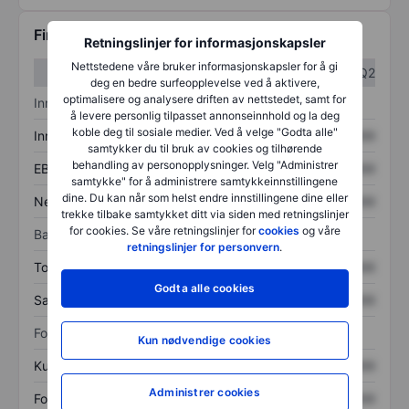
Finansiell informasjon
Retningslinjer for informasjonskapsler
Nettstedene våre bruker informasjonskapsler for å gi
Q1
Q2
deg en bedre surfeopplevelse ved å aktivere,
optimalisere og analysere driften av nettstedet, samt for
Inntektsoversikt
å levere personlig tilpasset annonseinnhold og la deg
koble deg til sosiale medier. Ved å velge "Godta alle"
Inntekter
XXXXXXX
XXXXXXX
samtykker du til bruk av cookies og tilhørende
behandling av personopplysninger. Velg "Administrer
EBITDA
XXXXXXX
XXXXXXX
samtykke" for å administrere samtykkeinnstillingene
dine. Du kan når som helst endre innstillingene dine eller
Nettoinntekt
XXXXXXX
XXXXXXX
trekke tilbake samtykket ditt via siden med retningslinjer
for cookies. Se våre retningslinjer for
cookies
og våre
Balanse
retningslinjer for personvern
.
Totale eiendeler
XXXXXXX
XXXXXXX
Godta alle cookies
Samlet gjeld
XXXXXXX
XXXXXXX
Forholdstall
Kun nødvendige cookies
Kurs/salg
XXXXXXX
XXXXXXX
Administrer cookies
Fortjeneste per aksje
XXXXXXX
XXXXXXX