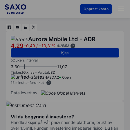
Opprett konto
Aurora Mobile Ltd - ADR
4,29
−0,49
/
−10,31%
14:25:53
Kjøp
52 ukers intervall
3,30
11,07
Ticker
JG:xnas
Valuta
USD
NASDAQ
Open
15 minutter forsinket
Data levert av
Vil du begynne å investere?
Handle aksjer på vår prisvinnende plattform, brukt av
over 1,5mill. kunder. Investering innebærer risiko. Du kan