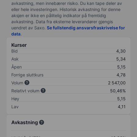
avkastning, men innebærer risiko. Du kan tape deler av
eller hele investeringen. Historisk avkastning for denne
aksjen er ikke en pålitelig indikator på fremtidig
avkastning. Data fra eksterne leverandører gjengis
uendret av Saxo.
Se fullstendig ansvarsfraskrivelse for
data
.
Kurser
Bid
4,30
Ask
5,34
Åpen
5,15
Forrige sluttkurs
4,78
Volum
2 547,00
Relativt volum
50,46%
Høy
5,15
Lav
4,11
Avkastning