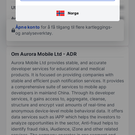
Utbytte per aksje
XXXXXXX
XXXXXXX
Norge
Avkastning på
XXXXXXX
XXXXXXX
egenkapital
Åpne konto
for å få tilgang til flere kartleggings-
og analyseverktøy.
Om Aurora Mobile Ltd - ADR
Aurora Mobile Ltd provides stable, and accurate
developer services for educational and medical
products. It is focused on providing companies with
stable and efficient push notification services. It provides
a comprehensive suite of services to mobile app
developers in mainland China. Through its developer
services, it gains access to, aggregate, cleanse,
structure and encrypt vast amounts of real-time and
anonymous device-level mobile behavioral data. It offers
data services such as iAPP which helps the investors to
analyze opportunities in the sector, Anti-fraud helps to
identify fraud risks, iAudience, iZone and other related
services. The company operates in one segment and