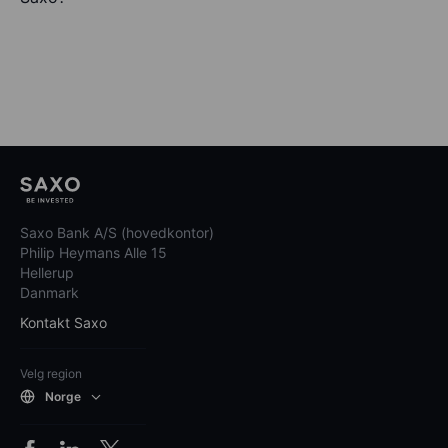
Saxo Bank A/S (hovedkontor)
Philip Heymans Alle 15
Hellerup
Danmark
Kontakt Saxo
Velg region
Norge