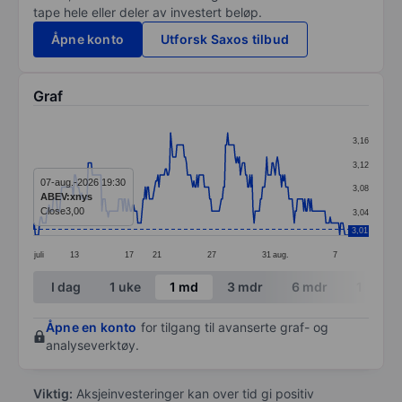
tape hele eller deler av investert beløp.
Åpne konto
Utforsk Saxos tilbud
Graf
Chart
3,16
Line chart with 299 data points.
3,12
The chart has 1 X axis displaying categories.
07-aug.-2026 19:30
3,08
ABEV:xnys
The chart has 1 Y axis displaying values. Data ranges 
Close
3,00
3,04
3,01
juli
13
17
21
27
31
aug.
7
End of interactive chart.
I dag
1 uke
1 md
3 mdr
6 mdr
1 år
Åpne en konto
for tilgang til avanserte graf- og
analyseverktøy.
Viktig:
Aksjeinvesteringer kan over tid gi positiv