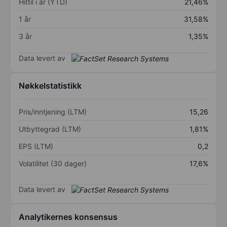
Hittil i år (YTD)
21,46%
1 år
31,58%
3 år
1,35%
Data levert av
Nøkkelstatistikk
Pris/inntjening (LTM)
15,26
Utbyttegrad (LTM)
1,81%
EPS (LTM)
0,2
Volatilitet (30 dager)
17,6%
Data levert av
Analytikernes konsensus