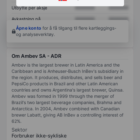
Utbytte per aksje
XXXXXXX
XXXXXXX
Avkastning på
XXXXXXX
XXXXXXX
egenkapital
Åpne konto
for å få tilgang til flere kartleggings-
og analyseverktøy.
Om Ambev SA - ADR
Ambev is the largest brewer in Latin America and the
Caribbean and is Anheuser-Busch InBev's subsidiary in
the region. It produces, distributes, and sells beer and
PepsiCo products in Brazil and other Latin American
countries and owns Argentina's largest brewer, Quinsa.
Ambev was formed in 1999 through the merger of
Brazil's two largest beverage companies, Brahma and
Antarctica. In 2004, Ambev combined with Canadian
brewer Labatt, giving AB InBev a controlling interest of
62%.
Sektor
Forbruker ikke-sykliske