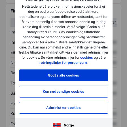
Nettstedene våre bruker informasjonskapsler for å gi
Finansiell informasjon
deg en bedre surfeopplevelse ved å aktivere,
optimalisere og analysere driften av nettstedet, samt for
å levere personlig tilpasset annonseinnhold og la deg
Q1
Q2
koble deg til sosiale medier. Ved å velge "Godta alle"
Inntektsoversikt
samtykker du til bruk av cookies og tilhørende
behandling av personopplysninger. Velg "Administrer
Inntekter
XXXXXXX
XXXXXXX
samtykke" for å administrere samtykkeinnstillingene
dine. Du kan når som helst endre innstillingene dine eller
EBITDA
XXXXXXX
XXXXXXX
trekke tilbake samtykket ditt via siden med retningslinjer
for cookies. Se våre retningslinjer for
cookies
og våre
Nettoinntekt
XXXXXXX
XXXXXXX
retningslinjer for personvern
.
Balanse
Godta alle cookies
Totale eiendeler
XXXXXXX
XXXXXXX
Kun nødvendige cookies
Samlet gjeld
XXXXXXX
XXXXXXX
Forholdstall
Administrer cookies
Kurs/salg
XXXXXXX
XXXXXXX
Fortjeneste per aksje
XXXXXXX
XXXXXXX
Norge