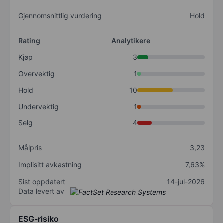
Gjennomsnittlig vurdering
Hold
Rating
Analytikere
Kjøp
3
Overvektig
1
Hold
10
Undervektig
1
Selg
4
Målpris
3,23
Implisitt avkastning
7,63%
Sist oppdatert
14-jul-2026
Data levert av
ESG-risiko