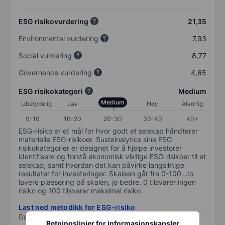
ESG risikovurdering
21,35
Environmental vurdering
7,93
Social vurdering
8,77
Governance vurdering
4,65
ESG risikokategori
Medium
Medium
Ubetydelig
Lav
Høy
Alvorlig
0-10
10-20
20-30
30-40
40+
ESG-risiko er et mål for hvor godt et selskap håndterer
materielle ESG-risikoer. Sustainalytics sine ESG
risikokategorier er designet for å hjelpe investorer
identifisere og forstå økonomisk viktige ESG-risikoer til et
selskap, samt hvordan det kan påvirke langsiktige
resultater for investeringer. Skalaen går fra 0-100. Jo
lavere plassering på skalen, jo bedre. 0 tilsvarer ingen
risiko og 100 tilsvarer maksimal risiko.
Last ned metodikk for ESG-risiko
Data levert av
/
Retningslinjer for informasjonskapsler