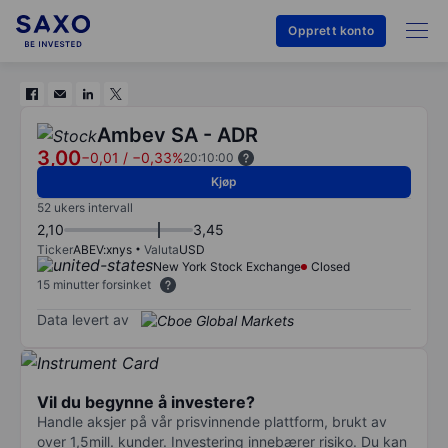
Opprett konto
Ambev SA - ADR
3,00
−0,01
/
−0,33%
20:10:00
Kjøp
52 ukers intervall
2,10
3,45
Ticker
ABEV:xnys
Valuta
USD
New York Stock Exchange
Closed
15 minutter forsinket
Data levert av
Vil du begynne å investere?
Handle aksjer på vår prisvinnende plattform, brukt av
over 1,5mill. kunder. Investering innebærer risiko. Du kan