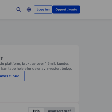
Logg inn
Opprett konto
e?
e plattform, brukt av over 1,5mill. kunder.
 kan tape hele eller deler av investert beløp.
axos tilbud
Pris
Avansert graf