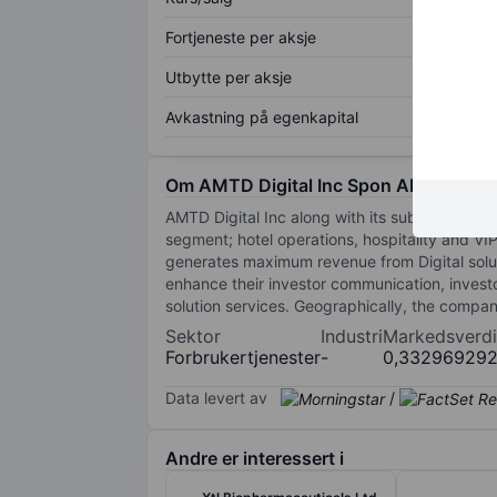
Fortjeneste per aksje
Utbytte per aksje
Avkastning på egenkapital
Om AMTD Digital Inc Spon ADS Each R
AMTD Digital Inc along with its subsidiaries, is
segment; hotel operations, hospitality and 
generates maximum revenue from Digital soluti
enhance their investor communication, investor
solution services. Geographically, the comp
Sektor
Industri
Markedsverdi
Forbrukertjenester
-
0,33296929
Data levert av
/
Andre er interessert i