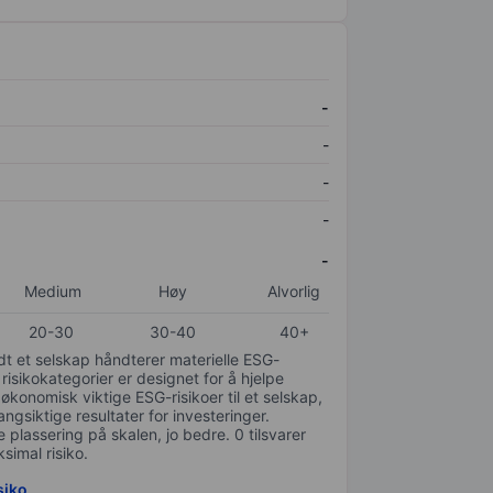
-
-
-
-
-
Medium
Høy
Alvorlig
20-30
30-40
40+
odt et selskap håndterer materielle ESG-
 risikokategorier er designet for å hjelpe
 økonomisk viktige ESG-risikoer til et selskap,
gsiktige resultater for investeringer.
 plassering på skalen, jo bedre. 0 tilsvarer
simal risiko.
siko