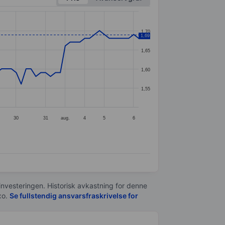
1,70
1,69
1,65
1,60
1,55
30
31
aug.
4
5
6
 investeringen. Historisk avkastning for denne
xo.
Se fullstendig ansvarsfraskrivelse for