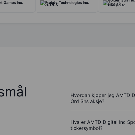
Golden Sun Te
t Games Inc.
Freight Technologies Inc.
Group Ltd
rsmål
Hvordan kjøper jeg AMTD Di
Ord Shs aksje?
Hva er AMTD Digital Inc Sp
tickersymbol?