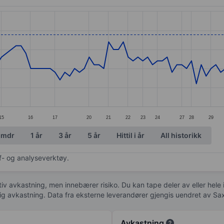
ories.
. Data ranges from 1.5 to 1.7.
15
16
17
20
21
22
23
24
27
28
29
 mdr
1 år
3 år
5 år
Hittil i år
All historikk
af- og analyseverktøy.
tiv avkastning, men innebærer risiko. Du kan tape deler av eller hele
idig avkastning. Data fra eksterne leverandører gjengis uendret av Sa
Avkastning