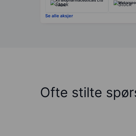
Xtl Biopharmaceuticals Ltd
Motorspor
- ADR
Se alle aksjer
Ofte stilte spø