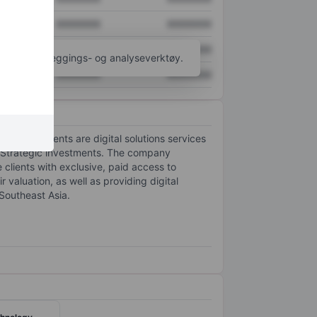
XXXXXXX
XXXXXXX
XXXXXXX
XXXXXXX
til flere kartleggings- og analyseverktøy.
XXXXXXX
XXXXXXX
ortable segments are digital solutions services
d Strategic investments. The company
clients with exclusive, paid access to
valuation, as well as providing digital
Southeast Asia.