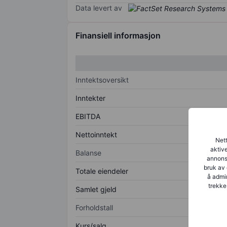
Data levert av
Finansiell informasjon
Inntektsoversikt
Inntekter
EBITDA
Nettoinntekt
Nett
aktive
Balanse
annonse
bruk av 
Totale eiendeler
å admin
trekke
Samlet gjeld
Forholdstall
Kurs/salg