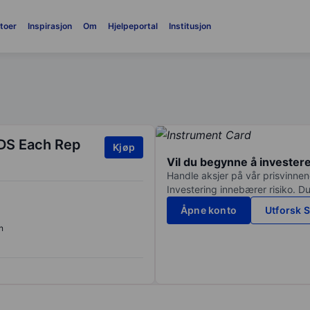
toer
Inspirasjon
Om
Hjelpeportal
Institusjon
ADS Each Rep
Kjøp
Vil du begynne å invester
Handle aksjer på vår prisvinnend
Investering innebærer risiko. Du
Åpne konto
Utforsk S
n