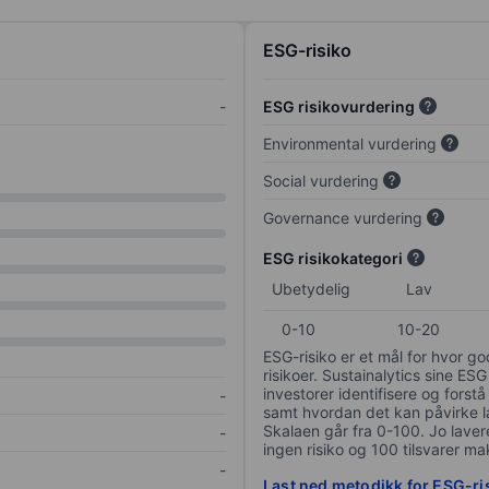
ESG-risiko
-
ESG risikovurdering
Environmental vurdering
Social vurdering
Governance vurdering
ESG risikokategori
Ubetydelig
Lav
0-10
10-20
ESG-risiko er et mål for hvor g
risikoer. Sustainalytics sine ESG
investorer identifisere og forstå
-
samt hvordan det kan påvirke lan
Skalaen går fra 0-100. Jo lavere
-
ingen risiko og 100 tilsvarer mak
-
Last ned metodikk for ESG-ri