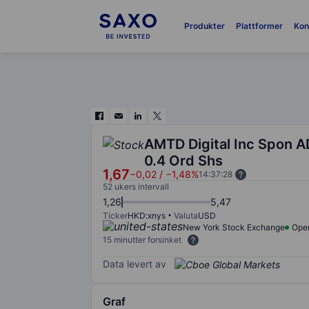
Produkter
Plattformer
Kon
AMTD Digital Inc Spon 
0.4 Ord Shs
1,67
−0,02
/
−1,48%
14:37:28
52 ukers intervall
1,26
5,47
Ticker
HKD:xnys
Valuta
USD
New York Stock Exchange
Ope
15 minutter forsinket
Data levert av
Graf