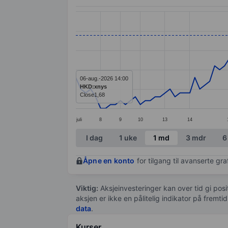
Chart
Line chart with 106 data points.
The chart has 1 X axis displaying categ
The chart has 1 Y axis displaying values
06-aug.-2026 14:00
HKD:xnys
Close
1,68
juli
8
9
10
13
14
End of interactive chart.
I dag
1 uke
1 md
3 mdr
6
Åpne en konto
for tilgang til avanserte gr
Viktig:
Aksjeinvesteringer kan over tid gi posi
aksjen er ikke en pålitelig indikator på fremt
data
.
Kurser