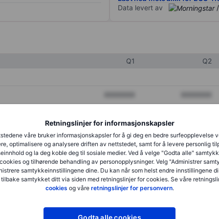
Data levert av
/
Q1
Q2
XXXXXXX
XXXXXXX
XXXXXXX
XXXXXXX
Retningslinjer for informasjonskapsler
XXXXXXX
XXXXXXX
stedene våre bruker informasjonskapsler for å gi deg en bedre surfeopplevelse 
re, optimalisere og analysere driften av nettstedet, samt for å levere personlig ti
innhold og la deg koble deg til sosiale medier. Ved å velge "Godta alle" samtykke
cookies og tilhørende behandling av personopplysninger. Velg "Administrer samt
XXXXXXX
XXXXXXX
istrere samtykkeinnstillingene dine. Du kan når som helst endre innstillingene di
 tilbake samtykket ditt via siden med retningslinjer for cookies. Se våre retningslin
XXXXXXX
XXXXXXX
cookies
og våre
retningslinjer for personvern
.
Godta alle cookies
XXXXXXX
XXXXXXX