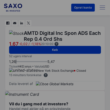
Opret konto
AMTD Digital Inc Spon ADS Each
Rep 0.4 Ord Shs
1,67
-0,02
/
-1,18%
20:10:00
Køb
52 ugers interval
1,26
5,47
Ticker
HKD:xnys
Valuta
USD
New York Stock Exchange
Closed
15 minutters forsinkelse
Data leveret af
Vil du i gang med at investere?
Handel med aktier på en prisvindende