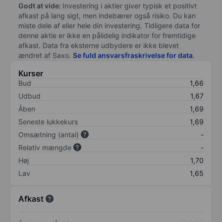
Godt at vide:
Investering i aktier giver typisk et positivt
afkast på lang sigt, men indebærer også risiko. Du kan
miste dele af eller hele din investering. Tidligere data for
denne aktie er ikke en pålidelig indikator for fremtidige
afkast. Data fra eksterne udbydere er ikke blevet
ændret af
Saxo
.
Se fuld ansvarsfraskrivelse for data
.
Kurser
Bud
1,66
Udbud
1,67
Åben
1,69
Seneste lukkekurs
1,69
Omsætning (antal)
-
Relativ mængde
-
Høj
1,70
Lav
1,65
Afkast