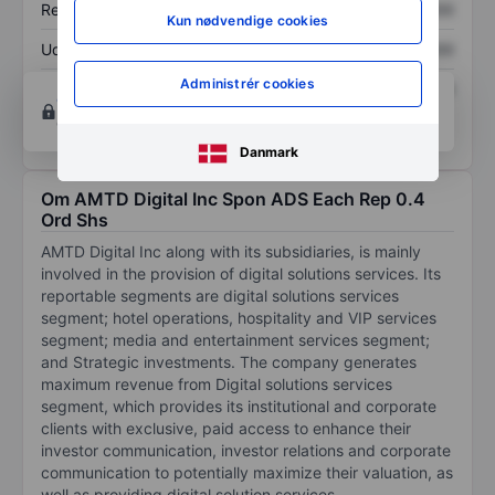
Resultat pr. aktie (EPS)
XXXXXXX
XXXXXXX
Kun nødvendige cookies
Udbytte pr. aktie
XXXXXXX
XXXXXXX
Administrér cookies
Afkast af egenkapital
XXXXXXX
XXXXXXX
Opret konto
for at få adgang til flere diagrammer
og analyse værktøjer.
Danmark
Om AMTD Digital Inc Spon ADS Each Rep 0.4
Ord Shs
AMTD Digital Inc along with its subsidiaries, is mainly
involved in the provision of digital solutions services. Its
reportable segments are digital solutions services
segment; hotel operations, hospitality and VIP services
segment; media and entertainment services segment;
and Strategic investments. The company generates
maximum revenue from Digital solutions services
segment, which provides its institutional and corporate
clients with exclusive, paid access to enhance their
investor communication, investor relations and corporate
communication to potentially maximize their valuation, as
well as providing digital solution services.