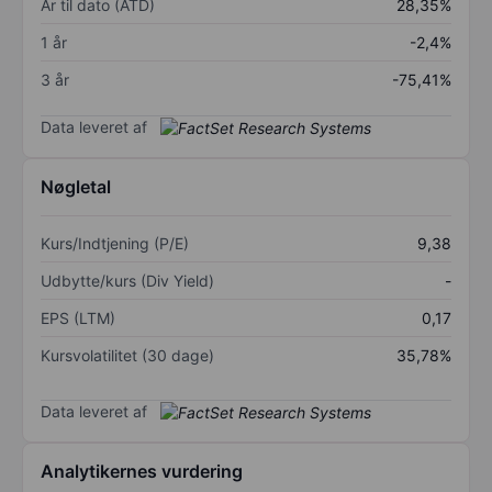
År til dato (ÅTD)
28,35%
1 år
-2,4%
3 år
-75,41%
Data leveret af
Nøgletal
Kurs/Indtjening (P/E)
9,38
Udbytte/kurs (Div Yield)
-
EPS (LTM)
0,17
Kursvolatilitet (30 dage)
35,78%
Data leveret af
Analytikernes vurdering