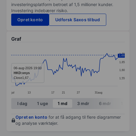
investeringsplatform betroet af 1,5 millioner kunder.
Investering indebærer risiko.
Opret konto
Udforsk Saxos tilbud
Graf
Chart
1,70
1,69
Line chart with 109 data points.
1,65
The chart has 1 X axis displaying categories.
06-aug-2026 19:00
1,60
HKD:xnys
The chart has 1 Y axis displaying values. Data ranges f
Close
1,67
1,55
jul
13
17
21
27
31
aug
End of interactive chart.
I dag
1 uge
1 md
3 mdr
6 mdr
1 år
Opret en konto
for at få adgang til flere diagrammer
og analyse værktøjer.