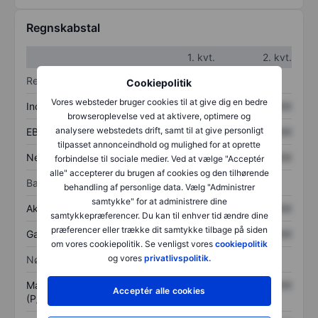
Regnskabstal
1. kvt.
2. kvt.
Resultatopgørelse
Cookiepolitik
Vores websteder bruger cookies til at give dig en bedre
Indtægter
XXXXXXX
XXXXXXX
browseroplevelse ved at aktivere, optimere og
analysere webstedets drift, samt til at give personligt
EBITDA
XXXXXXX
XXXXXXX
tilpasset annonceindhold og mulighed for at oprette
Nettoresultat
XXXXXXX
XXXXXXX
forbindelse til sociale medier. Ved at vælge "Acceptér
alle" accepterer du brugen af cookies og den tilhørende
Balance
behandling af personlige data. Vælg "Administrer
samtykke" for at administrere dine
Aktiver i alt
XXXXXXX
XXXXXXX
samtykkepræferencer. Du kan til enhver tid ændre dine
præferencer eller trække dit samtykke tilbage på siden
Gæld
XXXXXXX
XXXXXXX
om vores cookiepolitik. Se venligst vores
cookiepolitik
og vores
privatlivspolitik.
Nøgletal
Markedsværdi/omsætning
XXXXXXX
XXXXXXX
Acceptér alle cookies
(P/S)