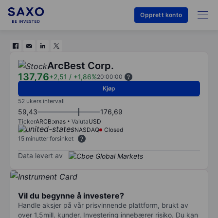
Opprett konto
ArcBest Corp.
137,76
+2,51
/
+1,86%
20:00:00
Kjøp
52 ukers intervall
59,43
176,69
Ticker
ARCB:xnas
Valuta
USD
NASDAQ
Closed
15 minutter forsinket
Data levert av
Vil du begynne å investere?
Handle aksjer på vår prisvinnende plattform, brukt av
over 1,5mill. kunder. Investering innebærer risiko. Du kan