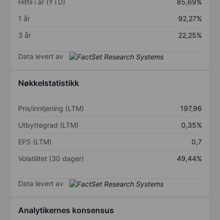
Hittil i år (YTD)
85,69%
1 år
92,27%
3 år
22,25%
Data levert av
Nøkkelstatistikk
Pris/inntjening (LTM)
197,96
Utbyttegrad (LTM)
0,35%
EPS (LTM)
0,7
Volatilitet (30 dager)
49,44%
Data levert av
Analytikernes konsensus