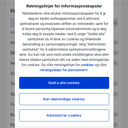
Retningslinjer for informasjonskapsler
Finansiell informasjon
Nettstedene våre bruker informasjonskapsler for å gi
deg en bedre surfeopplevelse ved å aktivere,
Q1
Q2
optimalisere og analysere driften av nettstedet, samt for
å levere personlig tilpasset annonseinnhold og la deg
Inntektsoversikt
koble deg til sosiale medier. Ved å velge "Godta alle"
samtykker du til bruk av cookies og tilhørende
Inntekter
XXXXXXX
XXXXXXX
behandling av personopplysninger. Velg "Administrer
samtykke" for å administrere samtykkeinnstillingene
EBITDA
XXXXXXX
XXXXXXX
dine. Du kan når som helst endre innstillingene dine eller
trekke tilbake samtykket ditt via siden med retningslinjer
Nettoinntekt
XXXXXXX
XXXXXXX
for cookies. Se våre retningslinjer for
cookies
og våre
retningslinjer for personvern
.
Balanse
Godta alle cookies
Totale eiendeler
XXXXXXX
XXXXXXX
Samlet gjeld
XXXXXXX
XXXXXXX
Kun nødvendige cookies
Forholdstall
Kurs/salg
XXXXXXX
XXXXXXX
Administrer cookies
Fortjeneste per aksje
XXXXXXX
XXXXXXX