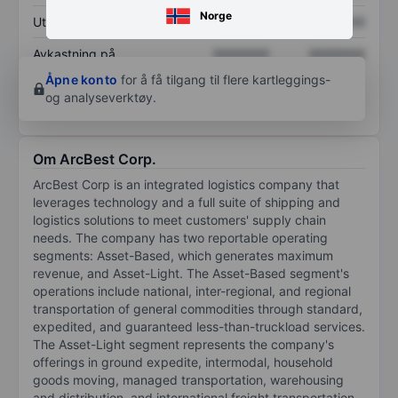
Norge
Utbytte per aksje
XXXXXXX
XXXXXXX
Avkastning på
XXXXXXX
XXXXXXX
egenkapital
Åpne konto
for å få tilgang til flere kartleggings-
og analyseverktøy.
Om ArcBest Corp.
ArcBest Corp is an integrated logistics company that
leverages technology and a full suite of shipping and
logistics solutions to meet customers' supply chain
needs. The company has two reportable operating
segments: Asset-Based, which generates maximum
revenue, and Asset-Light. The Asset-Based segment's
operations include national, inter-regional, and regional
transportation of general commodities through standard,
expedited, and guaranteed less-than-truckload services.
The Asset-Light segment represents the company's
offerings in ground expedite, intermodal, household
goods moving, managed transportation, warehousing
and distribution, and international freight transportation