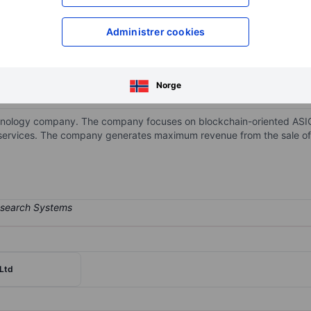
XXXXXXX
XXXXXXX
Administrer cookies
XXXXXXX
XXXXXXX
Åpne konto
for å få tilgang 
XXXXXXX
XXXXXXX
Norge
hnology company. The company focuses on blockchain-oriented ASIC
 services. The company generates maximum revenue from the sale o
 Ltd