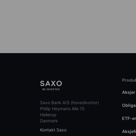
Produk
Aksjer
Saxo Bank A/S (hovedkontor)
Obliga
Philip Heymans Alle 15
Hellerup
ETF-e
Danmark
Kontakt Saxo
Aksje