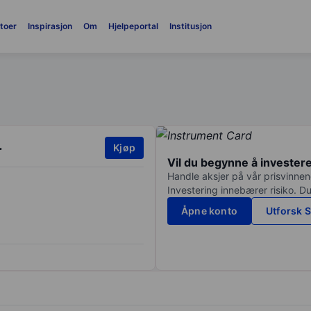
toer
Inspirasjon
Om
Hjelpeportal
Institusjon
.
Kjøp
Vil du begynne å invester
Handle aksjer på vår prisvinnend
Investering innebærer risiko. Du
Åpne konto
Utforsk S