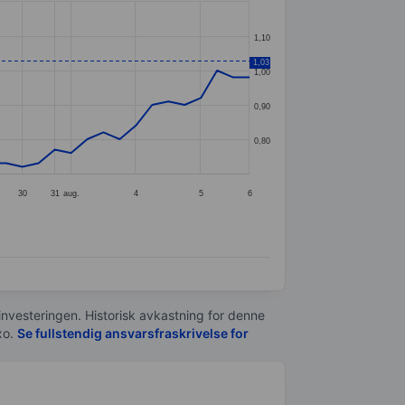
1,10
1,03
1,00
0,90
0,80
30
31
aug.
4
5
6
 investeringen. Historisk avkastning for denne
xo.
Se fullstendig ansvarsfraskrivelse for