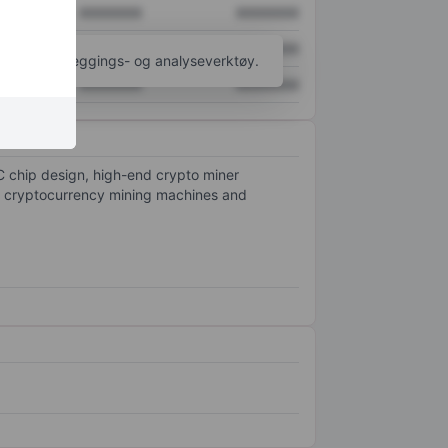
XXXXXXX
XXXXXXX
XXXXXXX
XXXXXXX
til flere kartleggings- og analyseverktøy.
XXXXXXX
XXXXXXX
 chip design, high-end crypto miner
f cryptocurrency mining machines and