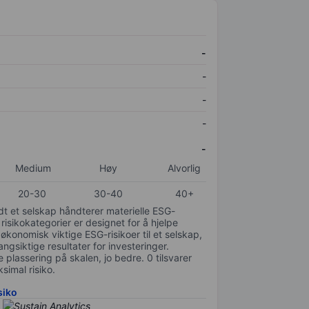
-
-
-
-
-
Medium
Høy
Alvorlig
20-30
30-40
40+
odt et selskap håndterer materielle ESG-
 risikokategorier er designet for å hjelpe
 økonomisk viktige ESG-risikoer til et selskap,
gsiktige resultater for investeringer.
 plassering på skalen, jo bedre. 0 tilsvarer
simal risiko.
siko