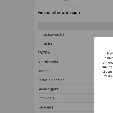
Finansiell informasjon
Inntektsoversikt
Inntekter
EBITDA
Nett
aktive
Nettoinntekt
annonse
bruk av 
Balanse
å admin
trekke
Totale eiendeler
Samlet gjeld
Forholdstall
Kurs/salg