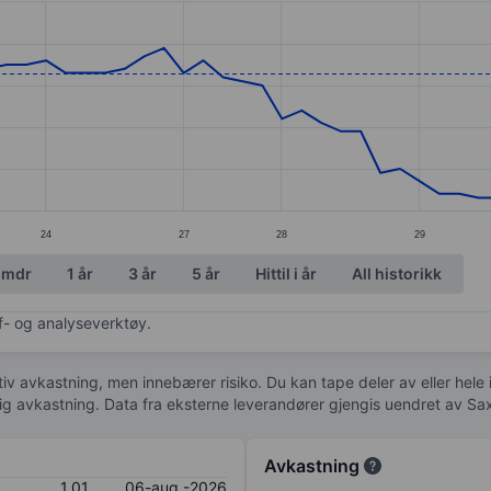
ories.
. Data ranges from 0.72 to 1.13.
24
27
28
29
 mdr
1 år
3 år
5 år
Hittil i år
All historikk
af- og analyseverktøy.
tiv avkastning, men innebærer risiko. Du kan tape deler av eller hele
idig avkastning. Data fra eksterne leverandører gjengis uendret av Sa
Avkastning
1,01
06-aug.-2026