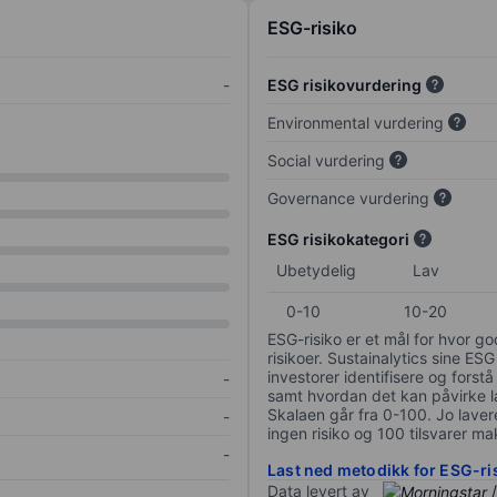
ESG-risiko
-
ESG risikovurdering
Environmental vurdering
Social vurdering
Governance vurdering
ESG risikokategori
Ubetydelig
Lav
0-10
10-20
ESG-risiko er et mål for hvor g
risikoer. Sustainalytics sine ESG
investorer identifisere og forstå
-
samt hvordan det kan påvirke lan
Skalaen går fra 0-100. Jo lavere
-
ingen risiko og 100 tilsvarer mak
-
Last ned metodikk for ESG-ri
Data levert av
/