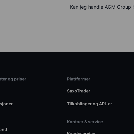
Kan jeg handle AGM Group 
ter og priser
Plattformer
SaxoTrader
sjoner
Tilkoblinger og API-er
r
Kontoer & service
fond
Kundeservice