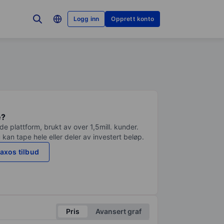
Logg inn
Opprett konto
e?
e plattform, brukt av over 1,5mill. kunder.
 kan tape hele eller deler av investert beløp.
axos tilbud
Pris
Avansert graf