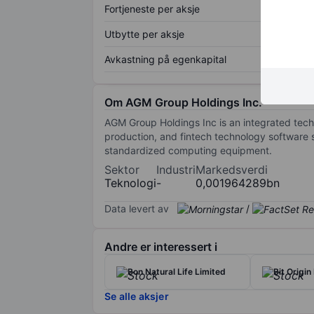
Fortjeneste per aksje
Utbytte per aksje
Avkastning på egenkapital
Om AGM Group Holdings Inc.
AGM Group Holdings Inc is an integrated tec
production, and fintech technology software
standardized computing equipment.
Sektor
Industri
Markedsverdi
Teknologi
-
0,001964289bn
Data levert av
/
Andre er interessert i
Bon Natural Life Limited
Bit Origin
Se alle aksjer