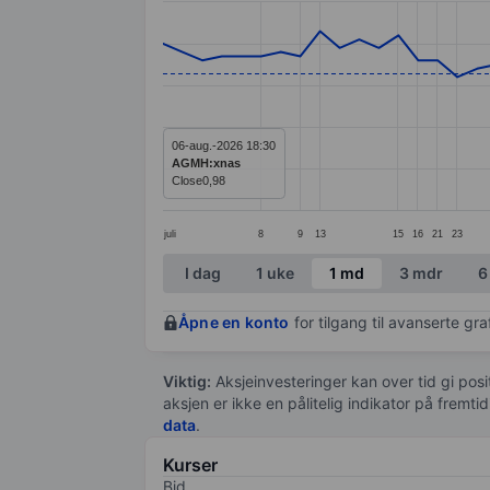
Line chart with 58 data points.
The chart has 1 X axis displaying categ
The chart has 1 Y axis displaying values
06-aug.-2026 18:30
AGMH:xnas
Close
0,98
juli
8
9
13
15
16
21
23
End of interactive chart.
I dag
1 uke
1 md
3 mdr
6
Åpne en konto
for tilgang til avanserte gr
Viktig:
Aksjeinvesteringer kan over tid gi posi
aksjen er ikke en pålitelig indikator på fremt
data
.
Kurser
Bid