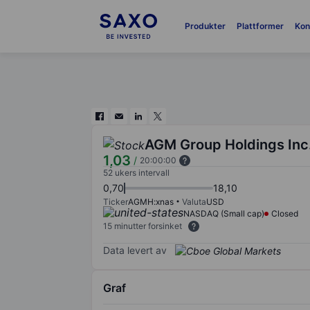
Produkter
Plattformer
Kon
AGM Group Holdings Inc
1,03
/
20:00:00
52 ukers intervall
0,70
18,10
Ticker
AGMH:xnas
Valuta
USD
NASDAQ (Small cap)
Closed
15 minutter forsinket
Data levert av
Graf
Chart