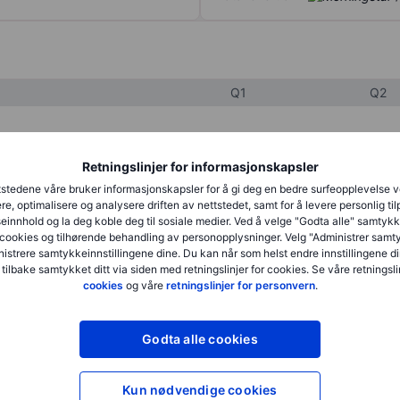
Q1
Q2
XXXXXXX
XXXXXXX
Retningslinjer for informasjonskapsler
XXXXXXX
XXXXXXX
stedene våre bruker informasjonskapsler for å gi deg en bedre surfeopplevelse 
re, optimalisere og analysere driften av nettstedet, samt for å levere personlig ti
XXXXXXX
XXXXXXX
innhold og la deg koble deg til sosiale medier. Ved å velge "Godta alle" samtykke
cookies og tilhørende behandling av personopplysninger. Velg "Administrer samt
istrere samtykkeinnstillingene dine. Du kan når som helst endre innstillingene di
 tilbake samtykket ditt via siden med retningslinjer for cookies. Se våre retningslin
XXXXXXX
XXXXXXX
cookies
og våre
retningslinjer for personvern
.
XXXXXXX
XXXXXXX
Godta alle cookies
XXXXXXX
XXXXXXX
Kun nødvendige cookies