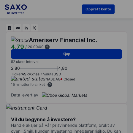
Opprett konto
Ameriserv Financial Inc.
4,79
/
20:00:00
Kjøp
52 ukers intervall
2,80
4,80
Ticker
ASRV:xnas
Valuta
USD
NASDAQ
Closed
15 minutter forsinket
Data levert av
Vil du begynne å investere?
Handle aksjer på vår prisvinnende plattform, brukt av
over 1,5mill. kunder. Investering innebærer risiko. Du kan