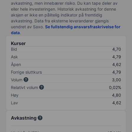
avkastning, men innebærer risiko. Du kan tape deler av
eller hele investeringen. Historisk avkastning for denne
aksjen er ikke en pålitelig indikator på fremtidig
avkastning. Data fra eksterne leverandører gjengis
uendret av Saxo.
Se fullstendig ansvarsfraskrivelse for
data
.
Kurser
Bid
4,70
Ask
4,79
Åpen
4,62
Forrige sluttkurs
4,79
Volum
3,00
Relativt volum
0,02%
Høy
4,80
Lav
4,62
Avkastning