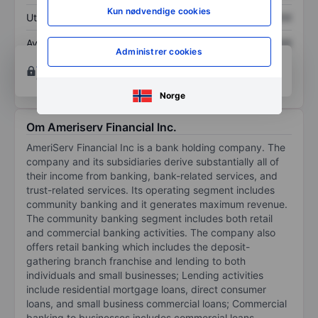
Kun nødvendige cookies
Utbytte per aksje
XXXXXXX
XXXXXXX
Avkastning på
XXXXXXX
XXXXXXX
Administrer cookies
egenkapital
Åpne konto
for å få tilgang til flere kartleggings-
og analyseverktøy.
Norge
Om Ameriserv Financial Inc.
AmeriServ Financial Inc is a bank holding company. The
company and its subsidiaries derive substantially all of
their income from banking, bank-related services, and
trust-related services. Its operating segment includes
community banking and it generates maximum revenue.
The community banking segment includes both retail
and commercial banking activities. The company also
offers retail banking which includes the deposit-
gathering branch franchise and lending to both
individuals and small businesses; Lending activities
include residential mortgage loans, direct consumer
loans, and small business commercial loans; Commercial
banking to businesses includes commercial loans,