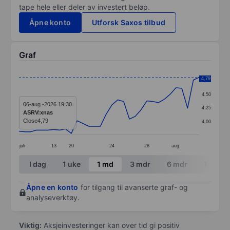
tape hele eller deler av investert beløp.
Åpne konto
Utforsk Saxos tilbud
Graf
Chart
4,79
4,75
Line chart with 32 data points.
4,50
The chart has 1 X axis displaying categories.
06-aug.-2026 19:30
4,25
ASRV:xnas
The chart has 1 Y axis displaying values. Data ranges 
Close
4,79
4,00
juli
13
20
24
28
aug.
End of interactive chart.
I dag
1 uke
1 md
3 mdr
6 mdr
1 år
Åpne en konto
for tilgang til avanserte graf- og
analyseverktøy.
Viktig:
Aksjeinvesteringer kan over tid gi positiv