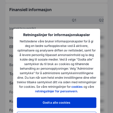
Finansiell informasjon
Q1
Q2
Inntektsoversikt
Retningslinjer for informasjonskapsler
Inntekter
XXXXXXX
XXXXXXX
Nettstedene våre bruker informasjonskapsler for å gi
deg en bedre surfeopplevelse ved å aktivere,
EBITDA
XXXXXXX
XXXXXXX
optimalisere og analysere driften av nettstedet, samt for
å levere personlig tilpasset annonseinnhold og la deg
Nettoinntekt
XXXXXXX
XXXXXXX
koble deg til sosiale medier. Ved å velge "Godta alle"
samtykker du til bruk av cookies og tilhørende
Balanse
behandling av personopplysninger. Velg "Administrer
samtykke" for å administrere samtykkeinnstillingene
Totale eiendeler
XXXXXXX
XXXXXXX
dine. Du kan når som helst endre innstillingene dine eller
trekke tilbake samtykket ditt via siden med retningslinjer
Samlet gjeld
XXXXXXX
XXXXXXX
for cookies. Se våre retningslinjer for
cookies
og våre
retningslinjer for personvern
.
Forholdstall
Kurs/salg
XXXXXXX
XXXXXXX
Godta alle cookies
Fortjeneste per aksje
XXXXXXX
XXXXXXX