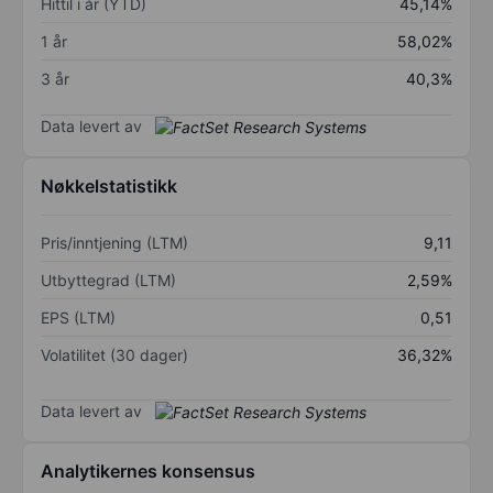
Hittil i år (YTD)
45,14%
1 år
58,02%
3 år
40,3%
Data levert av
Nøkkelstatistikk
Pris/inntjening (LTM)
9,11
Utbyttegrad (LTM)
2,59%
EPS (LTM)
0,51
Volatilitet (30 dager)
36,32%
Data levert av
Analytikernes konsensus