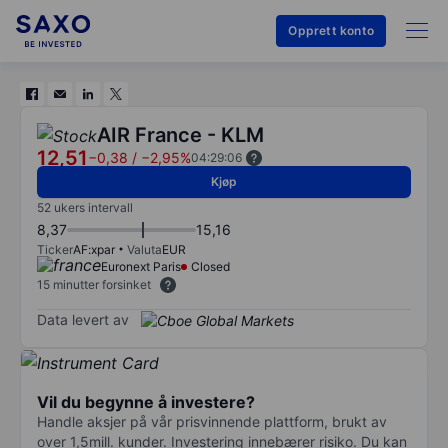
Opprett konto
AIR France - KLM
12,51
−0,38
/
−2,95%
04:29:06
Kjøp
52 ukers intervall
8,37
15,16
Ticker
AF:xpar
Valuta
EUR
Euronext Paris
Closed
15 minutter forsinket
Data levert av
Vil du begynne å investere?
Handle aksjer på vår prisvinnende plattform, brukt av
over 1,5mill. kunder. Investering innebærer risiko. Du kan