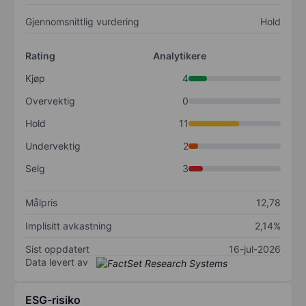
Gjennomsnittlig vurdering
Hold
Rating
Analytikere
Kjøp
4
Overvektig
0
Hold
11
Undervektig
2
Selg
3
Målpris
12,78
Implisitt avkastning
2,14%
Sist oppdatert
16-jul-2026
Data levert av
ESG-risiko