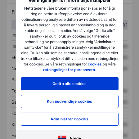
Retningslinjer for informasjonskapsler
Nettstedene våre bruker informasjonskapsler for å gi
Finansiell informasjon
deg en bedre surfeopplevelse ved å aktivere,
optimalisere og analysere driften av nettstedet, samt for
Q1
Q2
å levere personlig tilpasset annonseinnhold og la deg
koble deg til sosiale medier. Ved å velge "Godta alle"
Inntektsoversikt
samtykker du til bruk av cookies og tilhørende
behandling av personopplysninger. Velg "Administrer
Inntekter
XXXXXXX
XXXXXXX
samtykke" for å administrere samtykkeinnstillingene
dine. Du kan når som helst endre innstillingene dine eller
EBITDA
XXXXXXX
XXXXXXX
trekke tilbake samtykket ditt via siden med retningslinjer
for cookies. Se våre retningslinjer for
cookies
og våre
Nettoinntekt
XXXXXXX
XXXXXXX
retningslinjer for personvern
.
Balanse
Godta alle cookies
Totale eiendeler
XXXXXXX
XXXXXXX
Kun nødvendige cookies
Samlet gjeld
XXXXXXX
XXXXXXX
Forholdstall
Administrer cookies
Kurs/salg
XXXXXXX
XXXXXXX
Fortjeneste per aksje
XXXXXXX
XXXXXXX
Norge