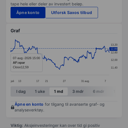
tape hele eller deler av investert beløp.
Åpne konto
Utforsk Saxos tilbud
Graf
Chart
13,20
12,89
Line chart with 378 data points.
12,60
The chart has 1 X axis displaying categories.
07-aug.-2026 15:00
12,00
AF:xpar
The chart has 1 Y axis displaying values. Data ranges 
Close
12,59
11,40
juli
13
17
21
27
31
aug.
7
End of interactive chart.
I dag
1 uke
1 md
3 mdr
6 mdr
1 år
Åpne en konto
for tilgang til avanserte graf- og
analyseverktøy.
Viktig:
Aksjeinvesteringer kan over tid gi positiv