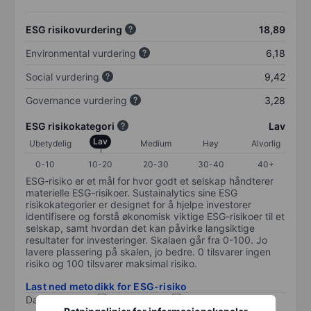
ESG risikovurdering
18,89
Environmental vurdering
6,18
Social vurdering
9,42
Governance vurdering
3,28
ESG risikokategori
Lav
Lav
Ubetydelig
Medium
Høy
Alvorlig
0-10
10-20
20-30
30-40
40+
ESG-risiko er et mål for hvor godt et selskap håndterer
materielle ESG-risikoer. Sustainalytics sine ESG
risikokategorier er designet for å hjelpe investorer
identifisere og forstå økonomisk viktige ESG-risikoer til et
selskap, samt hvordan det kan påvirke langsiktige
resultater for investeringer. Skalaen går fra 0-100. Jo
lavere plassering på skalen, jo bedre. 0 tilsvarer ingen
risiko og 100 tilsvarer maksimal risiko.
Last ned metodikk for ESG-risiko
Data levert av
/