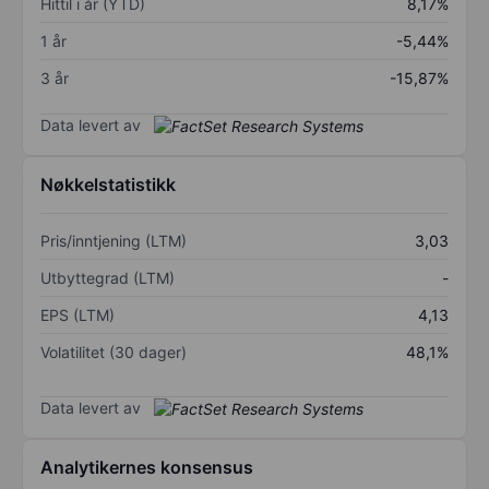
Hittil i år (YTD)
8,17%
1 år
-5,44%
3 år
-15,87%
Data levert av
Nøkkelstatistikk
Pris/inntjening (LTM)
3,03
Utbyttegrad (LTM)
-
EPS (LTM)
4,13
Volatilitet (30 dager)
48,1%
Data levert av
Analytikernes konsensus