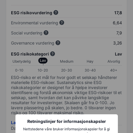
ESG risikovurdering
17,8
Environmental vurdering
6,64
Social vurdering
7,9
Governance vurdering
3,26
ESG risikokategori
Lav
Lav
Ubetydelig
Medium
Høy
Alvorlig
0-10
10-20
20-30
30-40
40+
ESG-risiko er et mål for hvor godt et selskap håndterer
materielle ESG-risikoer. Sustainalytics sine ESG
risikokategorier er designet for å hjelpe investorer
identifisere og forstå økonomisk viktige ESG-risikoer til et
selskap, samt hvordan det kan påvirke langsiktige
resultater for investeringer. Skalaen går fra 0-100. Jo
lavere plassering på skalen, jo bedre. 0 tilsvarer ingen
risiko og 100 tilsvarer maksimal risiko.
Retningslinjer for informasjonskapsler
Last ned metodikk for ESG-risiko
Data levert av
/
Nettstedene våre bruker informasjonskapsler for å gi