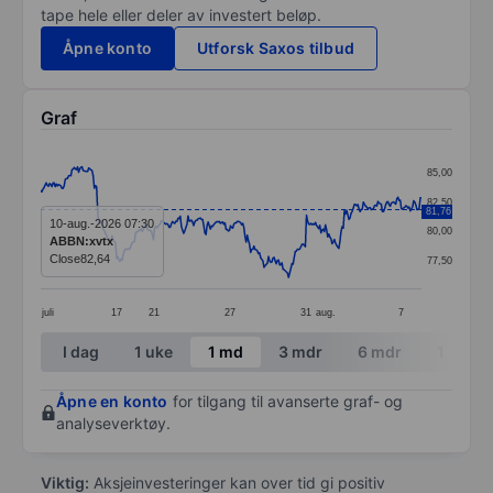
tape hele eller deler av investert beløp.
Åpne konto
Utforsk Saxos tilbud
Graf
Chart
85,00
Line chart with 342 data points.
82,50
81,76
The chart has 1 X axis displaying categories.
10-aug.-2026 07:30
80,00
ABBN:xvtx
The chart has 1 Y axis displaying values. Data ranges
Close
82,64
77,50
juli
17
21
27
31
aug.
7
End of interactive chart.
I dag
1 uke
1 md
3 mdr
6 mdr
1 år
Åpne en konto
for tilgang til avanserte graf- og
analyseverktøy.
Viktig:
Aksjeinvesteringer kan over tid gi positiv