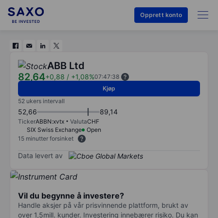
Opprett konto
ABB Ltd
82,64
+0,88
/
+1,08%
07:47:38
Kjøp
52 ukers intervall
52,66
89,14
Ticker
ABBN:xvtx
Valuta
CHF
SIX Swiss Exchange
Open
15 minutter forsinket
Data levert av
Vil du begynne å investere?
Handle aksjer på vår prisvinnende plattform, brukt av
over 1,5mill. kunder. Investering innebærer risiko. Du kan