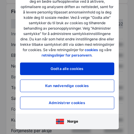
deg en bedre surfeopplevelse ved å aktivere,
optimalisere og analysere driften av nettstedet, samt for
Finansiell informasjon
å levere personlig tilpasset annonseinnhold og la deg
koble deg til sosiale medier. Ved å velge "Godta alle"
samtykker du til bruk av cookies og tilhørende
Q1
Q2
behandling av personopplysninger. Velg "Administrer
Inntektsoversikt
samtykke" for å administrere samtykkeinnstillingene
dine. Du kan når som helst endre innstillingene dine eller
Inntekter
XXXXXXX
XXXXXXX
trekke tilbake samtykket ditt via siden med retningslinjer
for cookies. Se våre retningslinjer for
cookies
og våre
EBITDA
XXXXXXX
XXXXXXX
retningslinjer for personvern
.
Nettoinntekt
XXXXXXX
XXXXXXX
Godta alle cookies
Balanse
Kun nødvendige cookies
Totale eiendeler
XXXXXXX
XXXXXXX
Samlet gjeld
XXXXXXX
XXXXXXX
Administrer cookies
Forholdstall
Kurs/salg
XXXXXXX
XXXXXXX
Norge
Fortjeneste per aksje
XXXXXXX
XXXXXXX