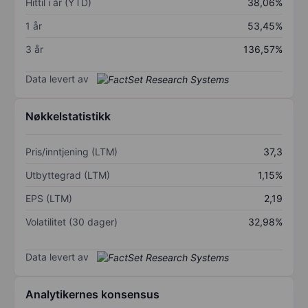
Hittil i år (YTD)
38,06%
1 år
53,45%
3 år
136,57%
Data levert av
Nøkkelstatistikk
Pris/inntjening (LTM)
37,3
Utbyttegrad (LTM)
1,15%
EPS (LTM)
2,19
Volatilitet (30 dager)
32,98%
Data levert av
Analytikernes konsensus