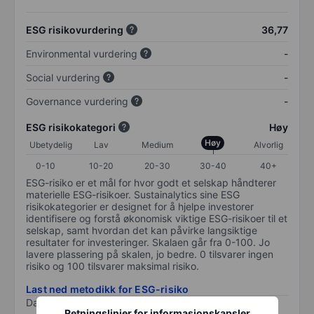
ESG risikovurdering
36,77
Environmental vurdering
-
Social vurdering
-
Governance vurdering
-
ESG risikokategori
Høy
Høy
Ubetydelig
Lav
Medium
Alvorlig
0-10
10-20
20-30
30-40
40+
ESG-risiko er et mål for hvor godt et selskap håndterer
materielle ESG-risikoer. Sustainalytics sine ESG
risikokategorier er designet for å hjelpe investorer
identifisere og forstå økonomisk viktige ESG-risikoer til et
selskap, samt hvordan det kan påvirke langsiktige
resultater for investeringer. Skalaen går fra 0-100. Jo
lavere plassering på skalen, jo bedre. 0 tilsvarer ingen
risiko og 100 tilsvarer maksimal risiko.
Last ned metodikk for ESG-risiko
Data levert av
/
Retningslinjer for informasjonskapsler