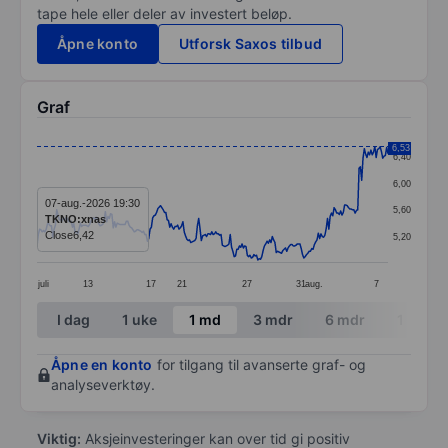
tape hele eller deler av investert beløp.
Åpne konto
Utforsk Saxos tilbud
Graf
Chart
6,53
6,40
Line chart with 268 data points.
6,00
The chart has 1 X axis displaying categories.
07-aug.-2026 19:30
5,60
TKNO:xnas
The chart has 1 Y axis displaying values. Data ranges 
Close
6,42
5,20
juli
13
17
21
27
31
aug.
7
End of interactive chart.
I dag
1 uke
1 md
3 mdr
6 mdr
1 år
Åpne en konto
for tilgang til avanserte graf- og
analyseverktøy.
Viktig:
Aksjeinvesteringer kan over tid gi positiv