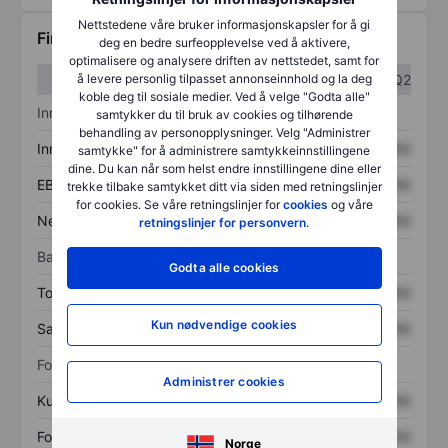
Nettstedene våre bruker informasjonskapsler for å gi
Finansiell informasjon
deg en bedre surfeopplevelse ved å aktivere,
optimalisere og analysere driften av nettstedet, samt for
å levere personlig tilpasset annonseinnhold og la deg
Q1
Q2
koble deg til sosiale medier. Ved å velge "Godta alle"
Inntektsoversikt
samtykker du til bruk av cookies og tilhørende
behandling av personopplysninger. Velg "Administrer
Inntekter
XXXXXXX
XXXXXXX
samtykke" for å administrere samtykkeinnstillingene
dine. Du kan når som helst endre innstillingene dine eller
EBITDA
XXXXXXX
XXXXXXX
trekke tilbake samtykket ditt via siden med retningslinjer
for cookies. Se våre retningslinjer for
cookies
og våre
Nettoinntekt
XXXXXXX
XXXXXXX
retningslinjer for personvern
.
Balanse
Godta alle cookies
Totale eiendeler
XXXXXXX
XXXXXXX
Kun nødvendige cookies
Samlet gjeld
XXXXXXX
XXXXXXX
Forholdstall
Administrer cookies
Kurs/salg
XXXXXXX
XXXXXXX
Fortjeneste per aksje
XXXXXXX
XXXXXXX
Norge