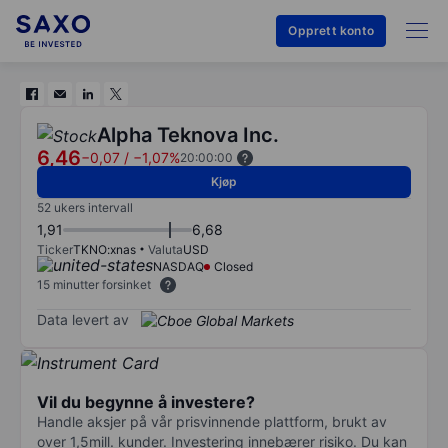
Opprett konto
Alpha Teknova Inc.
6,46
−0,07
/
−1,07%
20:00:00
Kjøp
52 ukers intervall
1,91
6,68
Ticker
TKNO:xnas
Valuta
USD
NASDAQ
Closed
15 minutter forsinket
Data levert av
Vil du begynne å investere?
Handle aksjer på vår prisvinnende plattform, brukt av
over 1,5mill. kunder. Investering innebærer risiko. Du kan