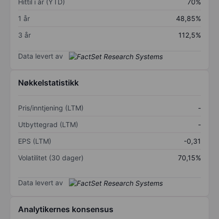
Hittil i år (YTD)
70%
1 år
48,85%
3 år
112,5%
Data levert av
Nøkkelstatistikk
Pris/inntjening (LTM)
-
Utbyttegrad (LTM)
-
EPS (LTM)
-0,31
Volatilitet (30 dager)
70,15%
Data levert av
Analytikernes konsensus