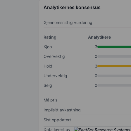
Analytikernes konsensus
Gjennomsnittlig vurdering
Rating
Analytikere
Kjøp
3
Overvektig
0
Hold
3
Undervektig
0
Selg
0
Målpris
Implisitt avkastning
Sist oppdatert
Data levert av