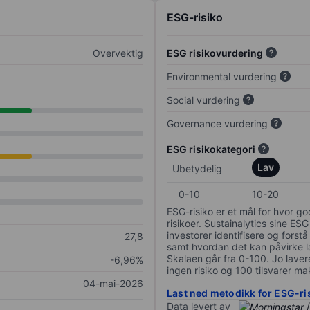
ESG-risiko
Overvektig
ESG risikovurdering
Environmental vurdering
Social vurdering
Governance vurdering
ESG risikokategori
Lav
Ubetydelig
0-10
10-20
ESG-risiko er et mål for hvor g
risikoer. Sustainalytics sine ESG
investorer identifisere og forstå
27,8
samt hvordan det kan påvirke lan
Skalaen går fra 0-100. Jo lavere
-6,96%
ingen risiko og 100 tilsvarer mak
04-mai-2026
Last ned metodikk for ESG-ri
Data levert av
/