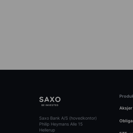
Produk
Aksjer
Saxo Bank A/S (hovedkontor)
Obliga
Philip Heymans Alle 15
Hellerup