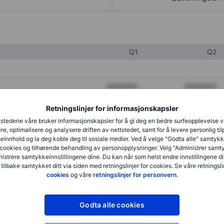
Q1
Q2
XXXXXXX
XXXXXXX
XXXXXXX
XXXXXXX
Retningslinjer for informasjonskapsler
stedene våre bruker informasjonskapsler for å gi deg en bedre surfeopplevelse 
XXXXXXX
XXXXXXX
re, optimalisere og analysere driften av nettstedet, samt for å levere personlig ti
innhold og la deg koble deg til sosiale medier. Ved å velge "Godta alle" samtykke
cookies og tilhørende behandling av personopplysninger. Velg "Administrer samt
istrere samtykkeinnstillingene dine. Du kan når som helst endre innstillingene di
XXXXXXX
XXXXXXX
 tilbake samtykket ditt via siden med retningslinjer for cookies. Se våre retningslin
cookies
og våre
retningslinjer for personvern
.
XXXXXXX
XXXXXXX
Godta alle cookies
XXXXXXX
XXXXXXX