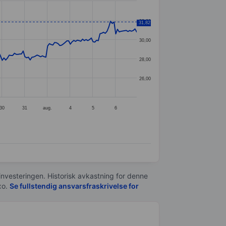
32,00
31,82
30,00
28,00
26,00
30
31
aug.
4
5
6
 investeringen. Historisk avkastning for denne
xo.
Se fullstendig ansvarsfraskrivelse for