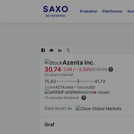
Produkter
Plattformer
Kon
Azenta Inc.
30,74
−1,08
/
−3,39%
20:00:00
52 ukers intervall
15,93
41,73
Ticker
AZTA:xnas
Valuta
USD
NASDAQ
Closed
15 minutter forsinket
Data levert av
Graf
Chart