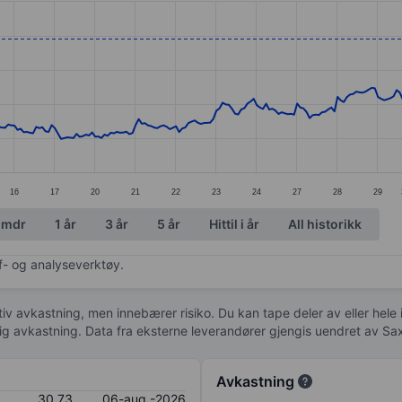
ories.
s. Data ranges from 24.37 to 31.88.
16
17
20
21
22
23
24
27
28
29
 mdr
1 år
3 år
5 år
Hittil i år
All historikk
af- og analyseverktøy.
tiv avkastning, men innebærer risiko. Du kan tape deler av eller hele
idig avkastning. Data fra eksterne leverandører gjengis uendret av Sa
Avkastning
30,73
06-aug.-2026