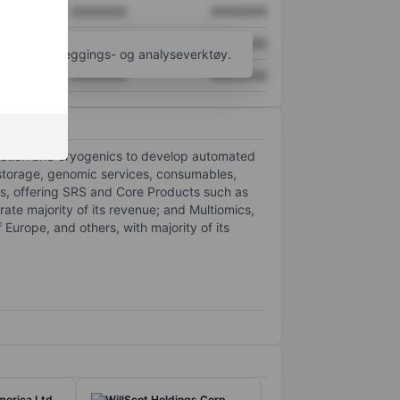
XXXXXXX
XXXXXXX
XXXXXXX
XXXXXXX
til flere kartleggings- og analyseverktøy.
XXXXXXX
XXXXXXX
mation and cryogenics to develop automated
storage, genomic services, consumables,
s, offering SRS and Core Products such as
te majority of its revenue; and Multiomics,
urope, and others, with majority of its
merica Ltd
WillScot Holdings Corp.