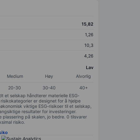
15,82
1,26
10,3
4,26
Lav
Medium
Høy
Alvorlig
20-30
30-40
40+
odt et selskap håndterer materielle ESG-
 risikokategorier er designet for å hjelpe
 økonomisk viktige ESG-risikoer til et selskap,
gsiktige resultater for investeringer.
 plassering på skalen, jo bedre. 0 tilsvarer
simal risiko.
siko