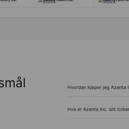
rsmål
Hvordan kjøper jeg Azenta I
Hva er Azenta Inc. sitt tick