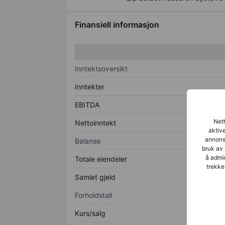
Finansiell informasjon
Inntektsoversikt
Inntekter
EBITDA
Nett
Nettoinntekt
aktive
annonse
Balanse
bruk av 
å admin
Totale eiendeler
trekke
Samlet gjeld
Forholdstall
Kurs/salg