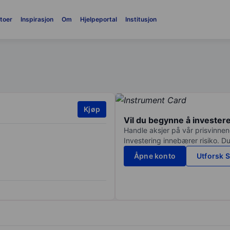
toer
Inspirasjon
Om
Hjelpeportal
Institusjon
Kjøp
Vil du begynne å invester
Handle aksjer på vår prisvinnend
Investering innebærer risiko. Du
Åpne konto
Utforsk S