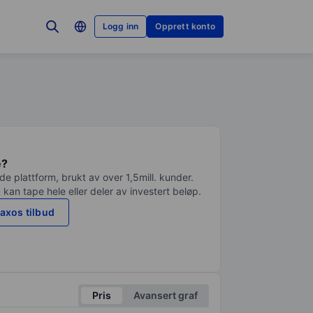
Logg inn
Opprett konto
e?
e plattform, brukt av over 1,5mill. kunder.
 kan tape hele eller deler av investert beløp.
axos tilbud
Pris
Avansert graf