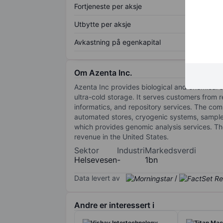
Fortjeneste per aksje
Utbytte per aksje
Avkastning på egenkapital
Om Azenta Inc.
Azenta Inc provides biological and chemical
ultra-cold storage. It serves customers fro
informatics, and repository services. The c
automated stores, cryogenic systems, sample 
which provides genomic analysis services. The
revenue in the United States.
Sektor
Industri
Markedsverdi
Helsevesen
-
1bn
Data levert av
/
Andre er interessert i
Vishay Intertechnology
Titan Mac