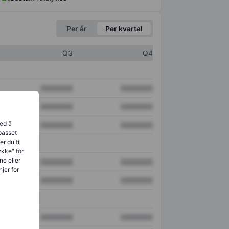
Per år
Per kvartal
Q3
Q4
XXXXXXX
XXXXXXX
XXXXXXX
XXXXXXX
ved å
XXXXXXX
XXXXXXX
lpasset
r du til
ykke" for
ne eller
XXXXXXX
XXXXXXX
jer for
XXXXXXX
XXXXXXX
XXXXXXX
XXXXXXX