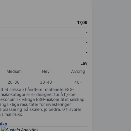
17,09
-
-
-
Lav
Medium
Høy
Alvorlig
20-30
30-40
40+
odt et selskap håndterer materielle ESG-
 risikokategorier er designet for å hjelpe
 økonomisk viktige ESG-risikoer til et selskap,
gsiktige resultater for investeringer.
 plassering på skalen, jo bedre. 0 tilsvarer
simal risiko.
siko