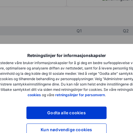
Q1
Q2
XXXXXXX
XXXXXXX
Retningslinjer for informasjonskapsler
XXXXXXX
XXXXXXX
stedene våre bruker informasjonskapsler for å gi deg en bedre surfeopplevelse 
re, optimalisere og analysere driften av nettstedet, samt for å levere personlig ti
XXXXXXX
XXXXXXX
innhold og la deg koble deg til sosiale medier. Ved å velge "Godta alle" samtykke
cookies og tilhørende behandling av personopplysninger. Velg "Administrer samt
istrere samtykkeinnstillingene dine. Du kan når som helst endre innstillingene di
 tilbake samtykket ditt via siden med retningslinjer for cookies. Se våre retningslin
XXXXXXX
XXXXXXX
cookies
og våre
retningslinjer for personvern
.
XXXXXXX
XXXXXXX
Godta alle cookies
XXXXXXX
XXXXXXX
Kun nødvendige cookies