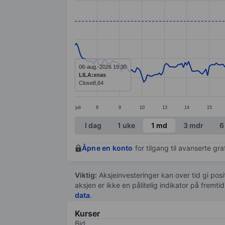
Line chart with 299 data points.
The chart has 1 X axis displaying categ
The chart has 1 Y axis displaying values
06-aug.-2026 19:30
LILA:xnas
Close
8,64
juli
8
9
10
13
14
15
End of interactive chart.
I dag
1 uke
1 md
3 mdr
6
Åpne en konto
for tilgang til avanserte gr
Viktig:
Aksjeinvesteringer kan over tid gi posi
aksjen er ikke en pålitelig indikator på fremt
data
.
Kurser
Bid