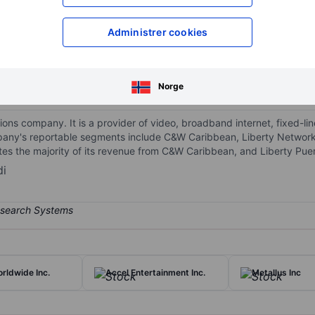
XXXXXXX
XXXXXXX
Administrer cookies
XXXXXXX
XXXXXXX
Åpne konto
for å få tilgang 
XXXXXXX
XXXXXXX
Norge
ions company. It is a provider of video, broadband internet, fixed-li
pany's reportable segments include C&W Caribbean, Liberty Networ
es the majority of its revenue from C&W Caribbean, and Liberty Pue
di
rldwide Inc.
Accel Entertainment Inc.
Metallus Inc