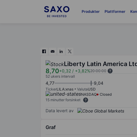
Produkter
Plattformer
Kon
Liberty Latin America Lt
8,70
+0,32
/
+3,82%
20:00:00
52 ukers intervall
4,77
9,04
Ticker
LILA:xnas
Valuta
USD
NASDAQ
Closed
15 minutter forsinket
Data levert av
Graf
Chart