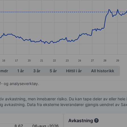
ories.
. Data ranges from 7.1 to 8.65.
16
17
20
21
22
23
24
27
28
29
 mdr
1 år
3 år
5 år
Hittil i år
All historikk
af- og analyseverktøy.
tiv avkastning, men innebærer risiko. Du kan tape deler av eller hele
idig avkastning. Data fra eksterne leverandører gjengis uendret av Sa
Avkastning
8,67
06-aug.-2026