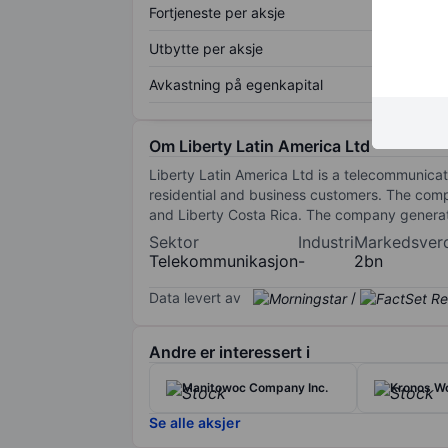
Fortjeneste per aksje
Utbytte per aksje
Avkastning på egenkapital
Om Liberty Latin America Ltd
Liberty Latin America Ltd is a telecommunicat
residential and business customers. The com
and Liberty Costa Rica. The company generat
Sektor
Industri
Markedsver
Telekommunikasjon
-
2bn
Data levert av
/
Andre er interessert i
Manitowoc Company Inc.
Kronos Wo
Se alle aksjer