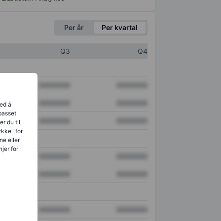
Per år
Per kvartal
Q3
Q4
XXXXXXX
XXXXXXX
XXXXXXX
XXXXXXX
ved å
lpasset
XXXXXXX
XXXXXXX
r du til
ykke" for
ne eller
jer for
XXXXXXX
XXXXXXX
XXXXXXX
XXXXXXX
XXXXXXX
XXXXXXX