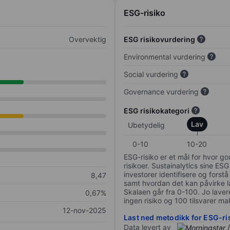
ESG-risiko
Overvektig
ESG risikovurdering
Environmental vurdering
Social vurdering
Governance vurdering
ESG risikokategori
Lav
Ubetydelig
0-10
10-20
ESG-risiko er et mål for hvor g
risikoer. Sustainalytics sine ESG
investorer identifisere og forstå
8,47
samt hvordan det kan påvirke lan
Skalaen går fra 0-100. Jo lavere
0,67%
ingen risiko og 100 tilsvarer mak
12-nov-2025
Last ned metodikk for ESG-ri
Data levert av
/