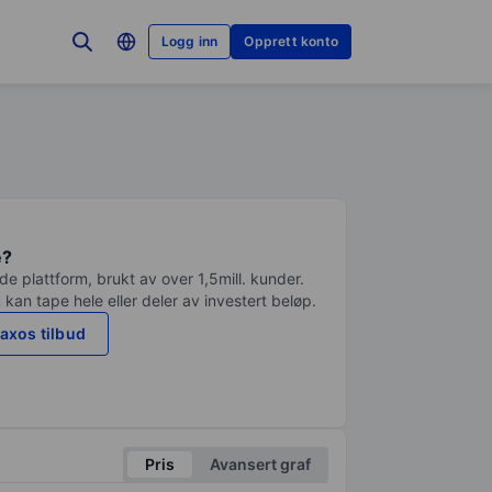
Logg inn
Opprett konto
e?
e plattform, brukt av over 1,5mill. kunder.
 kan tape hele eller deler av investert beløp.
axos tilbud
Pris
Avansert graf