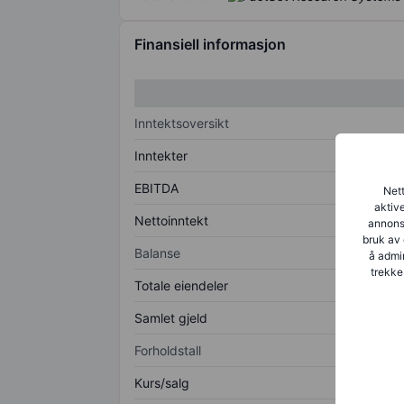
Finansiell informasjon
Inntektsoversikt
Inntekter
EBITDA
Nett
aktive
Nettoinntekt
annonse
bruk av 
Balanse
å admin
trekke
Totale eiendeler
Samlet gjeld
Forholdstall
Kurs/salg