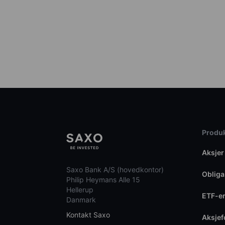
Produk
Aksjer
Saxo Bank A/S (hovedkontor)
Obliga
Philip Heymans Alle 15
Hellerup
ETF-e
Danmark
Kontakt Saxo
Aksje