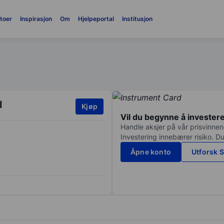
toer
Inspirasjon
Om
Hjelpeportal
Institusjon
d
Kjøp
Vil du begynne å invester
Handle aksjer på vår prisvinnend
Investering innebærer risiko. Du
Åpne konto
Utforsk S