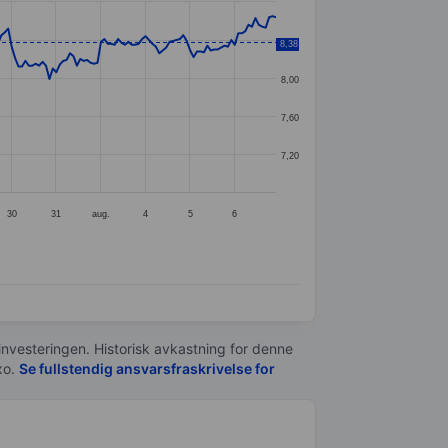
8,40
8,38
8,00
7,60
7,20
30
31
aug.
4
5
6
 investeringen. Historisk avkastning for denne
xo.
Se fullstendig ansvarsfraskrivelse for