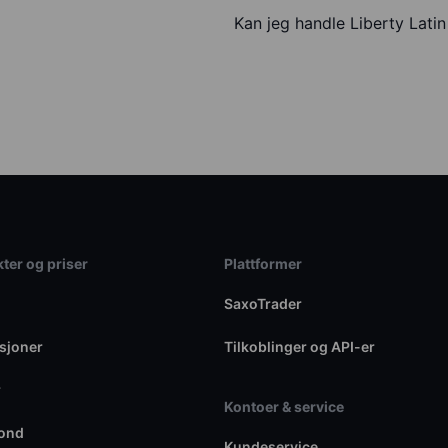
Kan jeg handle Liberty Lat
ter og priser
Plattformer
SaxoTrader
sjoner
Tilkoblinger og API-er
r
Kontoer & service
fond
Kundeservice