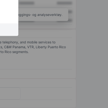
XXXXXXX
XXXXXXX
XXXXXXX
XXXXXXX
til flere kartleggings- og analyseverktøy.
XXXXXXX
XXXXXXX
ne telephony, and mobile services to
ks, C&W Panama, VTR, Liberty Puerto Rico
rto Rico segments.