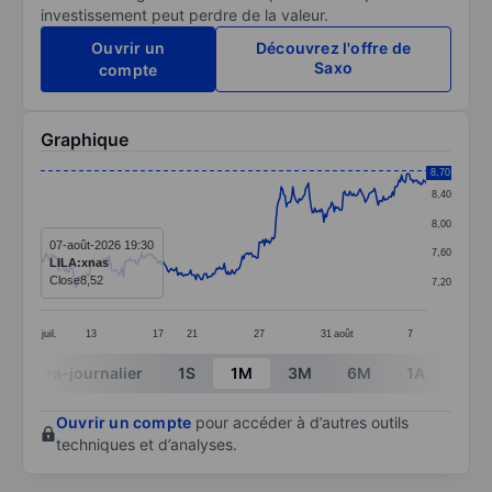
investissement peut perdre de la valeur.
Ouvrir un
Découvrez l'offre de
Saxo
compte
Graphique
Chart
8,70
8,40
Line chart with 299 data points.
8,00
The chart has 1 X axis displaying categories.
07-août-2026 19:30
7,60
LILA:xnas
The chart has 1 Y axis displaying values. Data ranges f
Close
8,52
7,20
juil.
13
17
21
27
31
août
7
End of interactive chart.
Intra-journalier
1S
1M
3M
6M
1A
3A
Ouvrir un compte
pour accéder à d’autres outils
techniques et d’analyses.