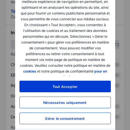
au risque le plus élevé).
meilleure expérience de navigation en permettant, en
optimisant et en analysant les opérations du site, ainsi
Télécharger la méthodologie ESG (en anglais)
que pour fournir un contenu publicitaire personnalisé et
Data provided by
/
vous permettre de vous connecter aux médias sociaux.
En choisissant « Tout Accepter», vous consentez à
l'utilisation de cookies et au traitement des données
Informations financières
personnelles qui en découle. Sélectionnez « Gérer le
consentement » pour gérer vos préférences en matière
T1
T2
de consentement. Vous pouvez modifier vos
Résultats
préférences ou retirer votre consentement à tout
moment via notre page de politique en matière de
Chiffre d’affaires
XXXXXXX
XXXXXXX
cookies. Veuillez consulter notre politique en matière de
cookies
et notre politique de confidentialité
pour en
EBITDA
XXXXXXX
XXXXXXX
savoir plus
.
Résultat net
XXXXXXX
XXXXXXX
Tout Accepter
Bilan
Nécessaires uniquement
Actif total
XXXXXXX
XXXXXXX
Dette totale
XXXXXXX
XXXXXXX
Gérer le consentement
Ratios