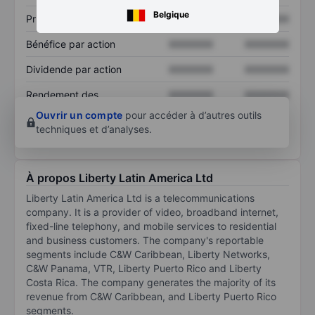
Belgique
Prix / ventes
XXXXXXX
XXXXXXX
Bénéfice par action
XXXXXXX
XXXXXXX
Dividende par action
XXXXXXX
XXXXXXX
Rendement des
XXXXXXX
XXXXXXX
capitaux propres
Ouvrir un compte
pour accéder à d’autres outils
techniques et d’analyses.
À propos Liberty Latin America Ltd
Liberty Latin America Ltd is a telecommunications
company. It is a provider of video, broadband internet,
fixed-line telephony, and mobile services to residential
and business customers. The company's reportable
segments include C&W Caribbean, Liberty Networks,
C&W Panama, VTR, Liberty Puerto Rico and Liberty
Costa Rica. The company generates the majority of its
revenue from C&W Caribbean, and Liberty Puerto Rico
segments.