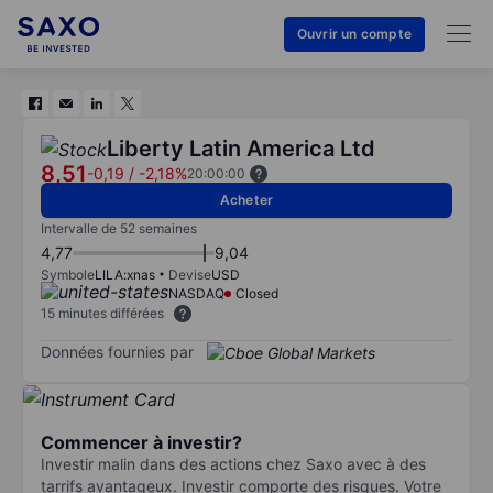
Ouvrir un compte
Liberty Latin America Ltd
8,51
-0,19
/
-2,18%
20:00:00
Acheter
Intervalle de 52 semaines
4,77
9,04
Symbole
LILA:xnas
Devise
USD
NASDAQ
Closed
15 minutes différées
Données fournies par
Commencer à investir?
Investir malin dans des actions chez Saxo avec à des
tarrifs avantageux. Investir comporte des risques. Votre