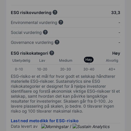
ESG risikovurdering
33,3
Environmental vurdering
-
Social vurdering
-
Governance vurdering
-
ESG risikokategori
Høy
Høy
Ubetydelig
Lav
Medium
Alvorlig
0-10
10-20
20-30
30-40
40+
ESG-risiko er et mål for hvor godt et selskap håndterer
materielle ESG-risikoer. Sustainalytics sine ESG
risikokategorier er designet for å hjelpe investorer
identifisere og forstå økonomisk viktige ESG-risikoer til et
selskap, samt hvordan det kan påvirke langsiktige
resultater for investeringer. Skalaen går fra 0-100. Jo
lavere plassering på skalen, jo bedre. 0 tilsvarer ingen
risiko og 100 tilsvarer maksimal risiko.
Last ned metodikk for ESG-risiko
Data levert av
/