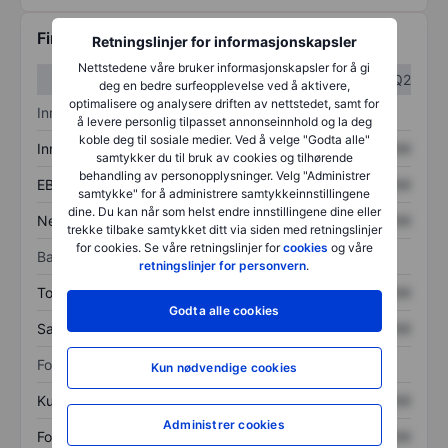
Finansiell informasjon
Retningslinjer for informasjonskapsler
Nettstedene våre bruker informasjonskapsler for å gi
Q1
Q2
deg en bedre surfeopplevelse ved å aktivere,
optimalisere og analysere driften av nettstedet, samt for
Inntektsoversikt
å levere personlig tilpasset annonseinnhold og la deg
koble deg til sosiale medier. Ved å velge "Godta alle"
Inntekter
XXXXXXX
XXXXXXX
samtykker du til bruk av cookies og tilhørende
behandling av personopplysninger. Velg "Administrer
EBITDA
XXXXXXX
XXXXXXX
samtykke" for å administrere samtykkeinnstillingene
dine. Du kan når som helst endre innstillingene dine eller
Nettoinntekt
XXXXXXX
XXXXXXX
trekke tilbake samtykket ditt via siden med retningslinjer
for cookies. Se våre retningslinjer for
cookies
og våre
Balanse
retningslinjer for personvern
.
Totale eiendeler
XXXXXXX
XXXXXXX
Godta alle cookies
Samlet gjeld
XXXXXXX
XXXXXXX
Forholdstall
Kun nødvendige cookies
Kurs/salg
XXXXXXX
XXXXXXX
Administrer cookies
Fortjeneste per aksje
XXXXXXX
XXXXXXX