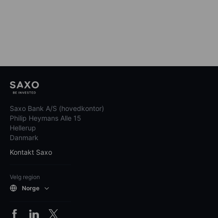
Saxo Bank A/S (hovedkontor)
Philip Heymans Alle 15
Hellerup
Danmark
Kontakt Saxo
Velg region
Norge