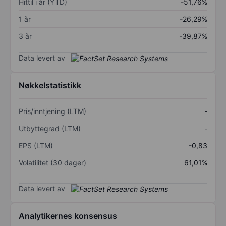
Hittil i år (YTD)
-51,76%
1 år
-26,29%
3 år
-39,87%
Data levert av
Nøkkelstatistikk
Pris/inntjening (LTM)
-
Utbyttegrad (LTM)
-
EPS (LTM)
-0,83
Volatilitet (30 dager)
61,01%
Data levert av
Analytikernes konsensus