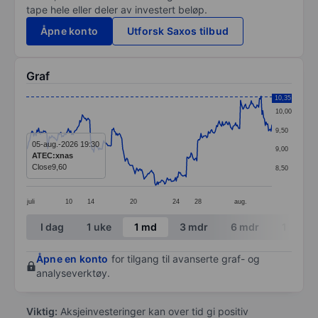
tape hele eller deler av investert beløp.
Åpne konto
Utforsk Saxos tilbud
Graf
Chart
10,35
10,00
Line chart with 299 data points.
9,50
The chart has 1 X axis displaying categories.
05-aug.-2026 19:30
9,00
ATEC:xnas
The chart has 1 Y axis displaying values. Data ranges 
Close
9,60
8,50
juli
10
14
20
24
28
aug.
End of interactive chart.
I dag
1 uke
1 md
3 mdr
6 mdr
1 år
Åpne en konto
for tilgang til avanserte graf- og
analyseverktøy.
Viktig:
Aksjeinvesteringer kan over tid gi positiv