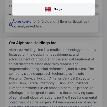
Utbytte per aksje
XXXXXXX
XXXXXXX
Norge
Avkastning på
XXXXXXX
XXXXXXX
egenkapital
Åpne konto
for å få tilgang til flere kartleggings-
og analyseverktøy.
Om Alphatec Holdings Inc.
Alphatec Holdings Inc is a medical technology company
focused on the designing, development, and
advancement of products for the surgical treatment of
spinal disorders associated with disease and
degeneration, congenital deformities, and trauma. The
company's spine approach technologies include
Posterior Cervical Fusion, Anterior Cervical Discectomy
and Fusion, Lateral Interbody Fusion, and Posterior
Lumbar Interbody Fusion among others. Its procedural
offerings are designed to address the underlying causes
of spinal pathology by advancing the three fundamental
objectives of spine surgery: (1) decompression of neural
elements, (2) stabilization of spinal segments, and (3)