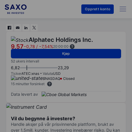
Opprett konto
Alphatec Holdings Inc.
9,57
−0,78
/
−7,54%
20:00:00
Kjøp
52 ukers intervall
6,82
23,29
Ticker
ATEC:xnas
Valuta
USD
NASDAQ
Closed
15 minutter forsinket
Data levert av
Vil du begynne å investere?
Handle aksjer på vår prisvinnende plattform, brukt av
over 1,5mill. kunder. Investering innebærer risiko. Du kan