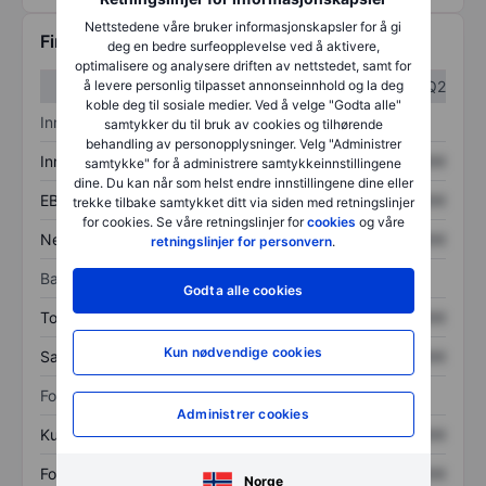
Nettstedene våre bruker informasjonskapsler for å gi
Finansiell informasjon
deg en bedre surfeopplevelse ved å aktivere,
optimalisere og analysere driften av nettstedet, samt for
å levere personlig tilpasset annonseinnhold og la deg
Q1
Q2
koble deg til sosiale medier. Ved å velge "Godta alle"
Inntektsoversikt
samtykker du til bruk av cookies og tilhørende
behandling av personopplysninger. Velg "Administrer
Inntekter
XXXXXXX
XXXXXXX
samtykke" for å administrere samtykkeinnstillingene
dine. Du kan når som helst endre innstillingene dine eller
EBITDA
XXXXXXX
XXXXXXX
trekke tilbake samtykket ditt via siden med retningslinjer
for cookies. Se våre retningslinjer for
cookies
og våre
Nettoinntekt
XXXXXXX
XXXXXXX
retningslinjer for personvern
.
Balanse
Godta alle cookies
Totale eiendeler
XXXXXXX
XXXXXXX
Kun nødvendige cookies
Samlet gjeld
XXXXXXX
XXXXXXX
Forholdstall
Administrer cookies
Kurs/salg
XXXXXXX
XXXXXXX
Fortjeneste per aksje
XXXXXXX
XXXXXXX
Norge