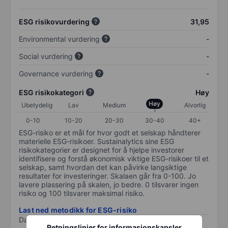
ESG risikovurdering
31,95
Environmental vurdering
-
Social vurdering
-
Governance vurdering
-
ESG risikokategori
Høy
Høy
Ubetydelig
Lav
Medium
Alvorlig
0-10
10-20
20-30
30-40
40+
ESG-risiko er et mål for hvor godt et selskap håndterer
materielle ESG-risikoer. Sustainalytics sine ESG
risikokategorier er designet for å hjelpe investorer
identifisere og forstå økonomisk viktige ESG-risikoer til et
selskap, samt hvordan det kan påvirke langsiktige
resultater for investeringer. Skalaen går fra 0-100. Jo
lavere plassering på skalen, jo bedre. 0 tilsvarer ingen
risiko og 100 tilsvarer maksimal risiko.
Last ned metodikk for ESG-risiko
Data levert av
/
Retningslinjer for informasjonskapsler