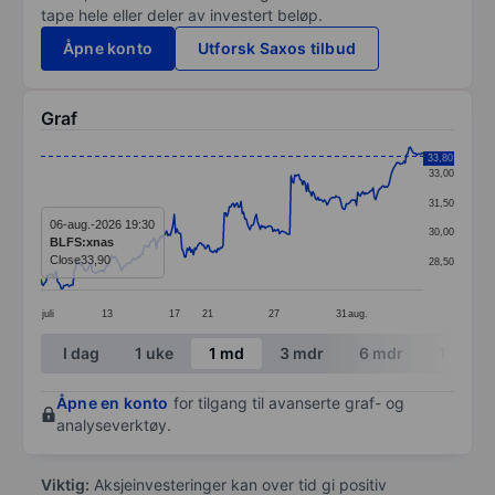
tape hele eller deler av investert beløp.
Åpne konto
Utforsk Saxos tilbud
Graf
Chart
33,80
33,00
Line chart with 299 data points.
31,50
The chart has 1 X axis displaying categories.
06-aug.-2026 19:30
30,00
BLFS:xnas
The chart has 1 Y axis displaying values. Data ranges 
Close
33,90
28,50
juli
13
17
21
27
31
aug.
End of interactive chart.
I dag
1 uke
1 md
3 mdr
6 mdr
1 år
Åpne en konto
for tilgang til avanserte graf- og
analyseverktøy.
Viktig:
Aksjeinvesteringer kan over tid gi positiv