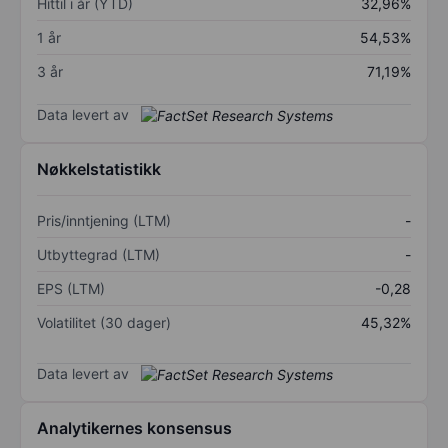
Hittil i år (YTD)
32,96%
1 år
54,53%
3 år
71,19%
Data levert av
Nøkkelstatistikk
Pris/inntjening (LTM)
-
Utbyttegrad (LTM)
-
EPS (LTM)
-0,28
Volatilitet (30 dager)
45,32%
Data levert av
Analytikernes konsensus