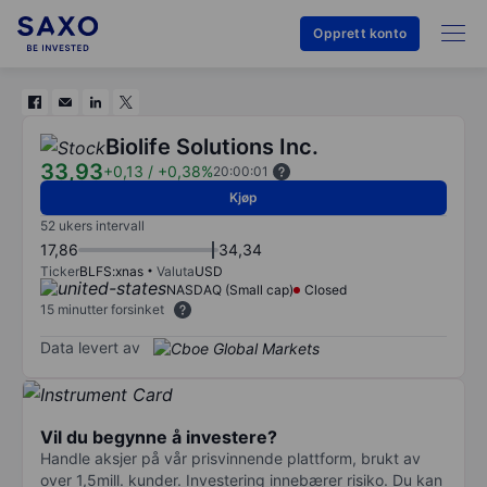
Opprett konto
Biolife Solutions Inc.
33,93
+0,13
/
+0,38%
20:00:01
Kjøp
52 ukers intervall
17,86
34,34
Ticker
BLFS:xnas
Valuta
USD
NASDAQ (Small cap)
Closed
15 minutter forsinket
Data levert av
Vil du begynne å investere?
Handle aksjer på vår prisvinnende plattform, brukt av
over 1,5mill. kunder. Investering innebærer risiko. Du kan