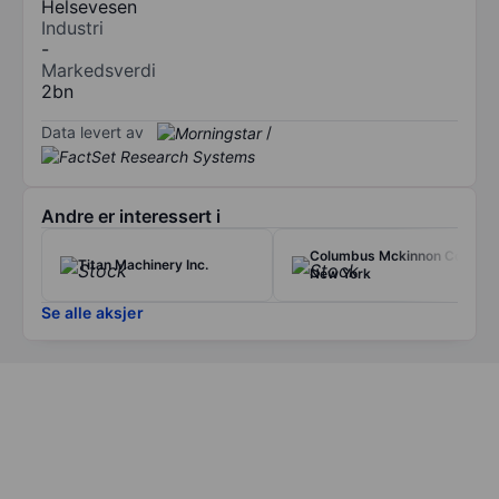
Helsevesen
Industri
-
Markedsverdi
2bn
Data levert av
/
Andre er interessert i
Columbus Mckinnon Corp
Titan Machinery Inc.
New York
Se alle aksjer