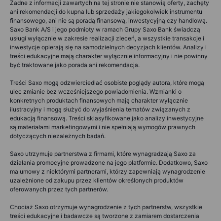
Żadne z informacji zawartych na tej stronie nie stanowią oferty, zachęty
ani rekomendacji do kupna lub sprzedaży jakiegokolwiek instrumentu
finansowego, ani nie są poradą finansową, inwestycyjną czy handlową.
Saxo Bank A/S i jego podmioty w ramach Grupy Saxo Bank świadczą
usługi wyłącznie w zakresie realizacji zleceń, a wszystkie transakcje i
inwestycje opierają się na samodzielnych decyzjach klientów. Analizy i
treści edukacyjne mają charakter wyłącznie informacyjny i nie powinny
być traktowane jako porada ani rekomendacja.
Treści Saxo mogą odzwierciedlać osobiste poglądy autora, które mogą
ulec zmianie bez wcześniejszego powiadomienia. Wzmianki o
konkretnych produktach finansowych mają charakter wyłącznie
ilustracyjny i mogą służyć do wyjaśnienia tematów związanych z
edukacją finansową. Treści sklasyfikowane jako analizy inwestycyjne
są materiałami marketingowymi i nie spełniają wymogów prawnych
dotyczących niezależnych badań.
Saxo utrzymuje partnerstwa z firmami, które wynagradzają Saxo za
działania promocyjne prowadzone na jego platformie. Dodatkowo, Saxo
ma umowy z niektórymi partnerami, którzy zapewniają wynagrodzenie
uzależnione od zakupu przez klientów określonych produktów
oferowanych przez tych partnerów.
Chociaż Saxo otrzymuje wynagrodzenie z tych partnerstw, wszystkie
treści edukacyjne i badawcze są tworzone z zamiarem dostarczenia