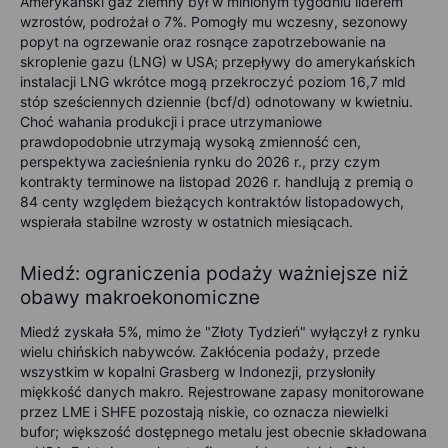
Amerykański gaz ziemny był w minionym tygodniu liderem
wzrostów, podrożał o 7%. Pomogły mu wczesny, sezonowy
popyt na ogrzewanie oraz rosnące zapotrzebowanie na
skroplenie gazu (LNG) w USA; przepływy do amerykańskich
instalacji LNG wkrótce mogą przekroczyć poziom 16,7 mld
stóp sześciennych dziennie (bcf/d) odnotowany w kwietniu.
Choć wahania produkcji i prace utrzymaniowe
prawdopodobnie utrzymają wysoką zmienność cen,
perspektywa zacieśnienia rynku do 2026 r., przy czym
kontrakty terminowe na listopad 2026 r. handlują z premią o
84 centy względem bieżących kontraktów listopadowych,
wspierała stabilne wzrosty w ostatnich miesiącach.
Miedź: ograniczenia podaży ważniejsze niż
obawy makroekonomiczne
Miedź zyskała 5%, mimo że "Złoty Tydzień" wyłączył z rynku
wielu chińskich nabywców. Zakłócenia podaży, przede
wszystkim w kopalni Grasberg w Indonezji, przysłoniły
miękkość danych makro. Rejestrowane zapasy monitorowane
przez LME i SHFE pozostają niskie, co oznacza niewielki
bufor; większość dostępnego metalu jest obecnie składowana