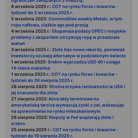
ograniczeń związanych z miedzią.
8 września 2025 r.:
COT na rynku Forex i towarów -
tydzień do 2 września 2025 r.
5 września 2025:
Commodities weekly Metale, w tym
ropa naftowa, ciężkie ags pod presją
4 września 2025 r.:
Ekspansja podaży OPEC i rosyjskie
problemy z eksportem utrzymują ropę w przedziale
wahań
3 września 2025 r.:
Złoto bije nowe rekordy, ponieważ
inwestorzy szukają alternatyw w podzielonym świecie
1 września 2025:
Srebro wyprzedza USD 40 i osiąga
14-letnie maksima
1 września 2025 r.:
COT na rynku Forex i towarów -
tydzień do 26 sierpnia 2025 r.
28 sierpnia 2025:
Stroma krzywa rentowności w USA i
jej znaczenie dla złota
27 sierpnia 2025:
Kontrakty terminowe na
amerykańską tarcicę wymazują zyski z ceł, wskazując
na spowolnienie na rynku mieszkaniowym
26 sierpnia 2025:
Kłopoty w Fed wspierają złoto i
srebro
25 sierpnia 2025 r.:
COT na rynku Forex i towarów -
tydzień do 19 sierpnia 2025 r.