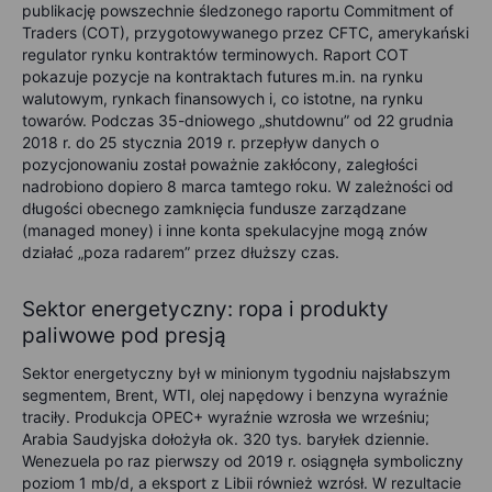
publikację powszechnie śledzonego raportu Commitment of
Traders (COT), przygotowywanego przez CFTC, amerykański
regulator rynku kontraktów terminowych. Raport COT
pokazuje pozycje na kontraktach futures m.in. na rynku
walutowym, rynkach finansowych i, co istotne, na rynku
towarów. Podczas 35-dniowego „shutdownu” od 22 grudnia
2018 r. do 25 stycznia 2019 r. przepływ danych o
pozycjonowaniu został poważnie zakłócony, zaległości
nadrobiono dopiero 8 marca tamtego roku. W zależności od
długości obecnego zamknięcia fundusze zarządzane
(managed money) i inne konta spekulacyjne mogą znów
działać „poza radarem” przez dłuższy czas.
Sektor energetyczny: ropa i produkty
paliwowe pod presją
Sektor energetyczny był w minionym tygodniu najsłabszym
segmentem, Brent, WTI, olej napędowy i benzyna wyraźnie
traciły. Produkcja OPEC+ wyraźnie wzrosła we wrześniu;
Arabia Saudyjska dołożyła ok. 320 tys. baryłek dziennie.
Wenezuela po raz pierwszy od 2019 r. osiągnęła symboliczny
poziom 1 mb/d, a eksport z Libii również wzrósł. W rezultacie