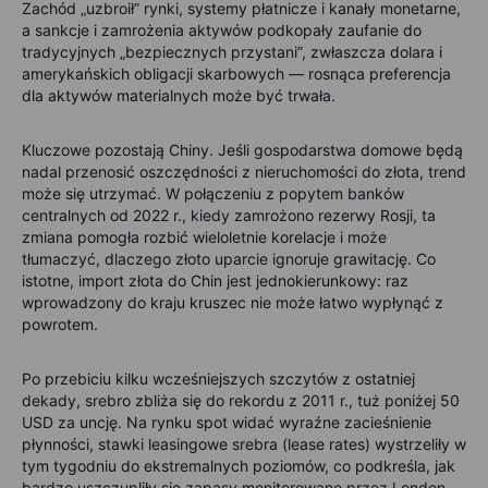
Zachód „uzbroił” rynki, systemy płatnicze i kanały monetarne,
a sankcje i zamrożenia aktywów podkopały zaufanie do
tradycyjnych „bezpiecznych przystani”, zwłaszcza dolara i
amerykańskich obligacji skarbowych — rosnąca preferencja
dla aktywów materialnych może być trwała.
Kluczowe pozostają Chiny. Jeśli gospodarstwa domowe będą
nadal przenosić oszczędności z nieruchomości do złota, trend
może się utrzymać. W połączeniu z popytem banków
centralnych od 2022 r., kiedy zamrożono rezerwy Rosji, ta
zmiana pomogła rozbić wieloletnie korelacje i może
tłumaczyć, dlaczego złoto uparcie ignoruje grawitację. Co
istotne, import złota do Chin jest jednokierunkowy: raz
wprowadzony do kraju kruszec nie może łatwo wypłynąć z
powrotem.
Po przebiciu kilku wcześniejszych szczytów z ostatniej
dekady, srebro zbliża się do rekordu z 2011 r., tuż poniżej 50
USD za uncję. Na rynku spot widać wyraźne zacieśnienie
płynności, stawki leasingowe srebra (lease rates) wystrzeliły w
tym tygodniu do ekstremalnych poziomów, co podkreśla, jak
bardzo uszczupliły się zapasy monitorowane przez London