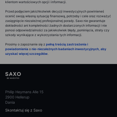
klientom wartościowych opcji i informacji.
Przed podjęciem jakichkolwiek decyzji inwestycyjnych powinieneś
ocenić swoją własną sytuację finansową, potrzeby i cele oraz rozważyć
zasięgnięcie niezależnej profesjonalnej porady. Saxo nie gwarantuje
dokładności ani kompletności żadnych dostarczonych informacji i nie
ponosi odpowiedzialności za jakiekolwiek błędy, pominięcia, straty czy
szkody wynikające z wykorzystania tych informacji.
Prosimy o zapoznanie się z
pełną treścią zastrzeżenia i
powiadomienia
o
nie-niezależnych badaniach inwestycyjnych, aby
uzyskać więcej szczegółów
.
Philip Heymans Alle 15
2900 Hellerup
Dania
Skontaktuj się z Saxo