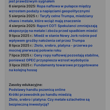
jest prawdziwym sygnałem
6 sierpnia 2025:
Ropa naftowa w pułapce między
wzrostem podaży a napięciami geopolitycznymi
5 sierpnia 2025 r.:
Taryfy celne Trumpa, miedziany
chaos i metale, które wciąż mają znaczenie
4 sierpnia 2025:
Raport COT: Spekulanci zmniejszają
ekspozycję na metale i zboża przed spadkiem miedzi
9 lipca 2025 r.:
Miedź w stanie Nowy Jork rośnie pod
wpływem groźby nałożenia ceł przez Trumpa
8 lipca 2025 r.:
Złoto, srebro, platyna - przerwa po
mocnej pierwszej połowie roku
7 lipca 2025 r.:
Ceny ropy naftowej pozostają stabilne,
ponieważ OPEC przyspiesza wzrost wydobycia
3 lipca 2025 r.:
Fundamenty towarowe przygotowane
na kolejną hossę
Zasoby edukacyjne:
Podstawy handlu pszenicą online
Krótki przewodnik po handlu miedzią
Złoto, srebro i platyna: Czy metale szlachetne są
bezpieczną inwestycją?