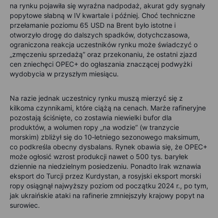
na rynku pojawiła się wyraźna nadpodaż, akurat gdy sygnały
popytowe słabną w IV kwartale i później. Choć techniczne
przełamanie poziomu 65 USD na Brent było istotne i
otworzyło drogę do dalszych spadków, dotychczasowa,
ograniczona reakcja uczestników rynku może świadczyć o
„zmęczeniu sprzedażą” oraz przekonaniu, że ostatni zjazd
cen zniechęci OPEC+ do ogłaszania znaczącej podwyżki
wydobycia w przyszłym miesiącu.
Na razie jednak uczestnicy rynku muszą mierzyć się z
kilkoma czynnikami, które ciążą na cenach. Marże rafineryjne
pozostają ściśnięte, co zostawia niewielki bufor dla
produktów, a wolumen ropy „na wodzie” (w tranzycie
morskim) zbliżył się do 10‑letniego sezonowego maksimum,
co podkreśla obecny dysbalans. Rynek obawia się, że OPEC+
może ogłosić wzrost produkcji nawet o 500 tys. baryłek
dziennie na niedzielnym posiedzeniu. Ponadto Irak wznawia
eksport do Turcji przez Kurdystan, a rosyjski eksport morski
ropy osiągnął najwyższy poziom od początku 2024 r., po tym,
jak ukraińskie ataki na rafinerie zmniejszyły krajowy popyt na
surowiec.