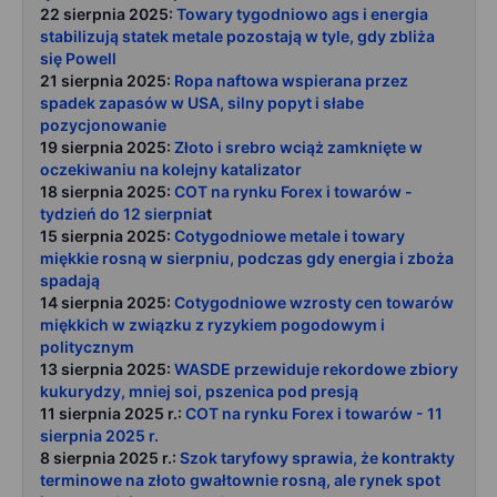
22 sierpnia 2025:
Towary tygodniowo ags i energia
stabilizują statek metale pozostają w tyle, gdy zbliża
się Powell
21 sierpnia 2025:
Ropa naftowa wspierana przez
spadek zapasów w USA, silny popyt i słabe
pozycjonowanie
19 sierpnia 2025:
Złoto i srebro wciąż zamknięte w
oczekiwaniu na kolejny katalizator
18 sierpnia 2025:
COT na rynku Forex i towarów -
tydzień do 12 sierpnia
t
15 sierpnia 2025:
Cotygodniowe metale i towary
miękkie rosną w sierpniu, podczas gdy energia i zboża
spadają
14 sierpnia 2025:
Cotygodniowe wzrosty cen towarów
miękkich w związku z ryzykiem pogodowym i
politycznym
13 sierpnia 2025:
WASDE przewiduje rekordowe zbiory
kukurydzy, mniej soi, pszenica pod presją
11 sierpnia 2025 r.:
COT na rynku Forex i towarów - 11
sierpnia 2025 r.
8 sierpnia 2025 r.:
Szok taryfowy sprawia, że kontrakty
terminowe na złoto gwałtownie rosną, ale rynek spot