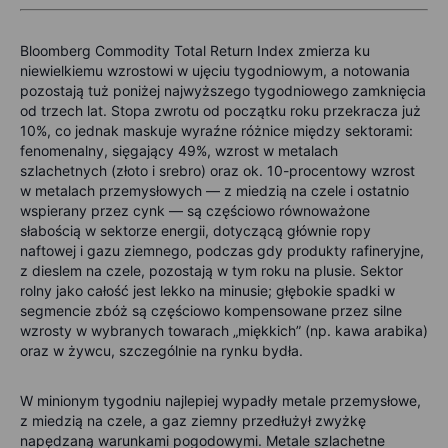
Bloomberg Commodity Total Return Index zmierza ku
niewielkiemu wzrostowi w ujęciu tygodniowym, a notowania
pozostają tuż poniżej najwyższego tygodniowego zamknięcia
od trzech lat. Stopa zwrotu od początku roku przekracza już
10%, co jednak maskuje wyraźne różnice między sektorami:
fenomenalny, sięgający 49%, wzrost w metalach
szlachetnych (złoto i srebro) oraz ok. 10-procentowy wzrost
w metalach przemysłowych — z miedzią na czele i ostatnio
wspierany przez cynk — są częściowo równoważone
słabością w sektorze energii, dotyczącą głównie ropy
naftowej i gazu ziemnego, podczas gdy produkty rafineryjne,
z dieslem na czele, pozostają w tym roku na plusie. Sektor
rolny jako całość jest lekko na minusie; głębokie spadki w
segmencie zbóż są częściowo kompensowane przez silne
wzrosty w wybranych towarach „miękkich” (np. kawa arabika)
oraz w żywcu, szczególnie na rynku bydła.
W minionym tygodniu najlepiej wypadły metale przemysłowe,
z miedzią na czele, a gaz ziemny przedłużył zwyżkę
napędzaną warunkami pogodowymi. Metale szlachetne