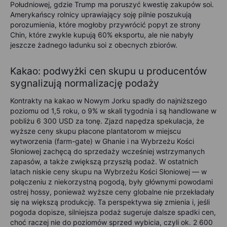
Południowej, gdzie Trump ma poruszyć kwestię zakupów soi.
Amerykańscy rolnicy uprawiający soję pilnie poszukują
porozumienia, które mogłoby przywrócić popyt ze strony
Chin, które zwykle kupują 60% eksportu, ale nie nabyły
jeszcze żadnego ładunku soi z obecnych zbiorów.
Kakao: podwyżki cen skupu u producentów
sygnalizują normalizację podaży
Kontrakty na kakao w Nowym Jorku spadły do najniższego
poziomu od 1,5 roku, o 9% w skali tygodnia i są handlowane w
pobliżu 6 300 USD za tonę. Zjazd napędza spekulacja, że
wyższe ceny skupu płacone plantatorom w miejscu
wytworzenia (farm-gate) w Ghanie i na Wybrzeżu Kości
Słoniowej zachęcą do sprzedaży wcześniej wstrzymanych
zapasów, a także zwiększą przyszłą podaż. W ostatnich
latach niskie ceny skupu na Wybrzeżu Kości Słoniowej — w
połączeniu z niekorzystną pogodą, były głównymi powodami
ostrej hossy, ponieważ wyższe ceny globalne nie przekładały
się na większą produkcję. Ta perspektywa się zmienia i, jeśli
pogoda dopisze, silniejsza podaż sugeruje dalsze spadki cen,
choć raczej nie do poziomów sprzed wybicia, czyli ok. 2 600