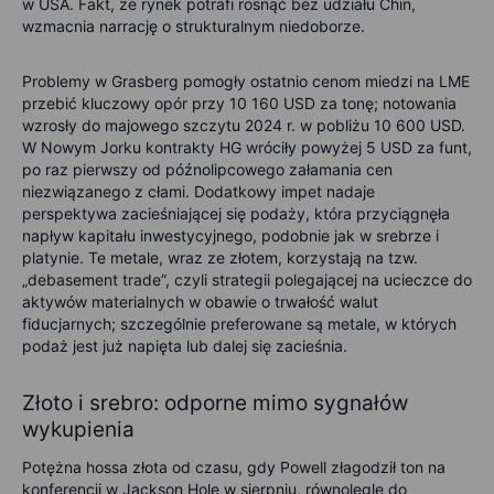
w USA. Fakt, że rynek potrafi rosnąć bez udziału Chin,
wzmacnia narrację o strukturalnym niedoborze.
Problemy w Grasberg pomogły ostatnio cenom miedzi na LME
przebić kluczowy opór przy 10 160 USD za tonę; notowania
wzrosły do majowego szczytu 2024 r. w pobliżu 10 600 USD.
W Nowym Jorku kontrakty HG wróciły powyżej 5 USD za funt,
po raz pierwszy od późnolipcowego załamania cen
niezwiązanego z cłami. Dodatkowy impet nadaje
perspektywa zacieśniającej się podaży, która przyciągnęła
napływ kapitału inwestycyjnego, podobnie jak w srebrze i
platynie. Te metale, wraz ze złotem, korzystają na tzw.
„debasement trade”, czyli strategii polegającej na ucieczce do
aktywów materialnych w obawie o trwałość walut
fiducjarnych; szczególnie preferowane są metale, w których
podaż jest już napięta lub dalej się zacieśnia.
Złoto i srebro: odporne mimo sygnałów
wykupienia
Potężna hossa złota od czasu, gdy Powell złagodził ton na
konferencji w Jackson Hole w sierpniu, równolegle do