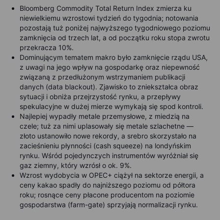
Bloomberg Commodity Total Return Index zmierza ku
niewielkiemu wzrostowi tydzień do tygodnia; notowania
pozostają tuż poniżej najwyższego tygodniowego poziomu
zamknięcia od trzech lat, a od początku roku stopa zwrotu
przekracza 10%.
Dominującym tematem makro było zamknięcie rządu USA,
z uwagi na jego wpływ na gospodarkę oraz niepewność
związaną z przedłużonym wstrzymaniem publikacji
danych (data blackout). Zjawisko to zniekształca obraz
sytuacji i obniża przejrzystość rynku, a przepływy
spekulacyjne w dużej mierze wymykają się spod kontroli.
Najlepiej wypadły metale przemysłowe, z miedzią na
czele; tuż za nimi uplasowały się metale szlachetne —
złoto ustanowiło nowe rekordy, a srebro skorzystało na
zacieśnieniu płynności (cash squeeze) na londyńskim
rynku. Wśród pojedynczych instrumentów wyróżniał się
gaz ziemny, który wzrósł o ok. 9%.
Wzrost wydobycia w OPEC+ ciążył na sektorze energii, a
ceny kakao spadły do najniższego poziomu od półtora
roku; rosnące ceny płacone producentom na poziomie
gospodarstwa (farm-gate) sprzyjają normalizacji rynku.