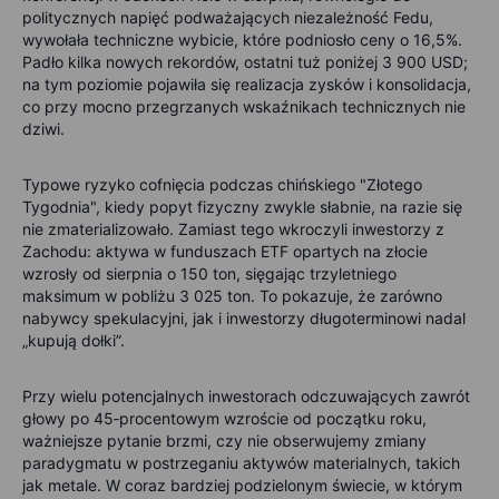
politycznych napięć podważających niezależność Fedu,
wywołała techniczne wybicie, które podniosło ceny o 16,5%.
Padło kilka nowych rekordów, ostatni tuż poniżej 3 900 USD;
na tym poziomie pojawiła się realizacja zysków i konsolidacja,
co przy mocno przegrzanych wskaźnikach technicznych nie
dziwi.
Typowe ryzyko cofnięcia podczas chińskiego "Złotego
Tygodnia", kiedy popyt fizyczny zwykle słabnie, na razie się
nie zmaterializowało. Zamiast tego wkroczyli inwestorzy z
Zachodu: aktywa w funduszach ETF opartych na złocie
wzrosły od sierpnia o 150 ton, sięgając trzyletniego
maksimum w pobliżu 3 025 ton. To pokazuje, że zarówno
nabywcy spekulacyjni, jak i inwestorzy długoterminowi nadal
„kupują dołki”.
Przy wielu potencjalnych inwestorach odczuwających zawrót
głowy po 45‑procentowym wzroście od początku roku,
ważniejsze pytanie brzmi, czy nie obserwujemy zmiany
paradygmatu w postrzeganiu aktywów materialnych, takich
jak metale. W coraz bardziej podzielonym świecie, w którym