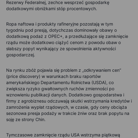
Rezerwy Federalnej, zechce wesprzeć gospodarkę
dodatkowymi obniżkami stóp procentowych.
Ropa naftowa i produkty rafineryjne pozostają w tym
tygodniu pod presją, dotychczas dominowały obawy o
dodatkową podaż z OPEC+, a przedłużające się zamknięcie
rządu może dodatkowo ciążyć cenom z powodu obaw o
słabszy popyt wynikający ze spowolnienia aktywności
gospodarczej.
Na rynku zbóż pojawia się problem z „odkrywaniem cen”
(price discovery) w warunkach braku raportów
amerykańskiego Departamentu Rolnictwa (USDA), co
zwiększa ryzyko gwałtownych ruchów zmienności po
wznowieniu publikacji danych. Dodatkowo gospodarstwa i
firmy z agrobiznesu odczuwają skutki wstrzymania kredytów i
zamrożenia wypłat rządowych, w czasie, gdy ceny obciąża
sezonowa presja podaży w trakcie żniw oraz brak popytu na
soję ze strony Chin.
Tymczasowe zamknięcie rządu USA wstrzyma piątkową