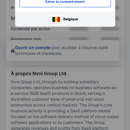
Gérer le consentement
Prix / ventes
XXXXXXX
XXXXXXX
Bénéfice par action
XXXXXXX
XXXXXXX
Belgique
Dividende par action
XXXXXXX
XXXXXXX
Rendement des
XXXXXXX
XXXXXXX
capitaux propres
Ouvrir un compte
pour accéder à d’autres outils
techniques et d’analyses.
À propos Nvni Group Ltd.
Nvni Group Ltd, through its existing subsidiary
companies, operates business-to-business software-as-
a-service (B2B SaaS) products in Brazil, serving a
diversified customer base of small and mid-sized
enterprises across vertical markets. The Group's core
business activity is providing a SaaS platform model
focused on the software delivery method of cloud-based
software applications to its customers. The Group
generates revenues and profits from SaaS platform