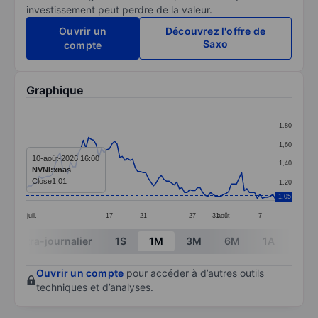
investissement peut perdre de la valeur.
Ouvrir un
Découvrez l'offre de
Saxo
compte
Graphique
Chart
1,80
Line chart with 97 data points.
1,60
The chart has 1 X axis displaying categories.
10-août-2026 16:00
1,40
NVNI:xnas
The chart has 1 Y axis displaying values. Data ranges f
Close
1,01
1,20
1,05
juil.
17
21
27
31
août
7
End of interactive chart.
Intra-journalier
1S
1M
3M
6M
1A
3A
Ouvrir un compte
pour accéder à d’autres outils
techniques et d’analyses.