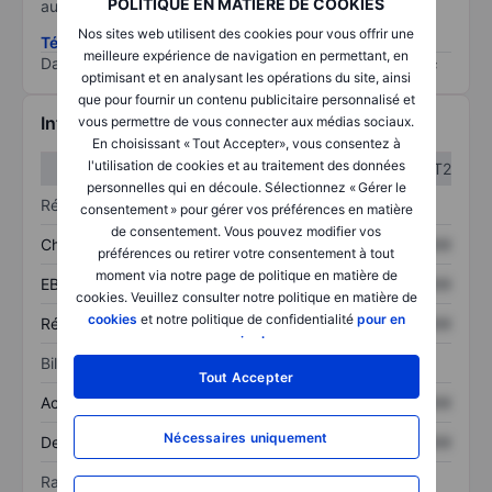
POLITIQUE EN MATIÈRE DE COOKIES
au risque le plus élevé).
Nos sites web utilisent des cookies pour vous offrir une
Télécharger la méthodologie ESG (en anglais)
meilleure expérience de navigation en permettant, en
Data provided by
/
optimisant et en analysant les opérations du site, ainsi
que pour fournir un contenu publicitaire personnalisé et
Informations financières
vous permettre de vous connecter aux médias sociaux.
En choisissant « Tout Accepter», vous consentez à
l'utilisation de cookies et au traitement des données
T1
T2
personnelles qui en découle. Sélectionnez « Gérer le
Résultats
consentement » pour gérer vos préférences en matière
de consentement. Vous pouvez modifier vos
Chiffre d’affaires
XXXXXXX
XXXXXXX
préférences ou retirer votre consentement à tout
moment via notre page de politique en matière de
EBITDA
XXXXXXX
XXXXXXX
cookies. Veuillez consulter notre politique en matière de
cookies
et notre politique de confidentialité
pour en
Résultat net
XXXXXXX
XXXXXXX
savoir plus
.
Bilan
Tout Accepter
Actif total
XXXXXXX
XXXXXXX
Nécessaires uniquement
Dette totale
XXXXXXX
XXXXXXX
Ratios