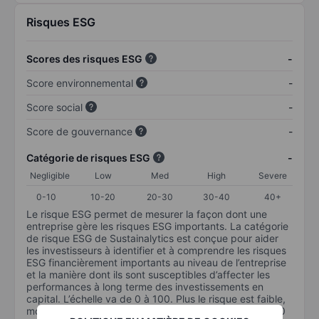
Risques ESG
Scores des risques ESG
-
Score environnemental
-
Score social
-
Score de gouvernance
-
Catégorie de risques ESG
-
Negligible
Low
Med
High
Severe
0-10
10-20
20-30
30-40
40+
Le risque ESG permet de mesurer la façon dont une
entreprise gère les risques ESG importants. La catégorie
de risque ESG de Sustainalytics est conçue pour aider
les investisseurs à identifier et à comprendre les risques
ESG financièrement importants au niveau de l’entreprise
et la manière dont ils sont susceptibles d’affecter les
performances à long terme des investissements en
capital. L’échelle va de 0 à 100. Plus le risque est faible,
moins il est important (0 équivaut à aucun risque et 100