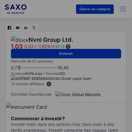
Ouvrir un compte
Nvni Group Ltd.
1,03
-0,02
/
-1,90%
19:35:13
Acheter
Intervalle de 52 semaines
0,77
16,40
Symbole
NVNI:xnas
Devise
USD
NASDAQ (Small cap)
Open
15 minutes différées
Données fournies par
Commencer à investir?
Investir malin dans des actions chez Saxo avec à des
tarrifs avantageux. Investir comporte des risques. Votre