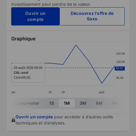
investissement peut perdre de la valeur.
Ouvrir un
Découvrez l'offre de
Saxo
compte
Graphique
Chart
102,50
Line chart with 9 data points.
100,00
The chart has 1 X axis displaying categories.
03-août-2026 09:00
98,00
97,50
ZAL:xosl
The chart has 1 Y axis displaying values. Data ranges 
Close
98,60
95,00
juil.
16
29
août
End of interactive chart.
Intra-journalier
1S
1M
3M
6M
1A
3A
Ouvrir un compte
pour accéder à d’autres outils
techniques et d’analyses.