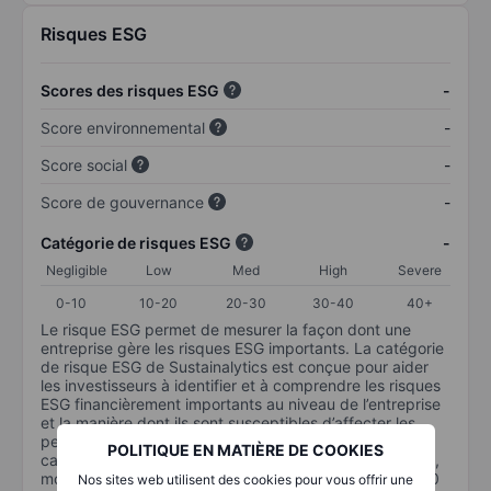
Risques ESG
Scores des risques ESG
-
Score environnemental
-
Score social
-
Score de gouvernance
-
Catégorie de risques ESG
-
Negligible
Low
Med
High
Severe
0-10
10-20
20-30
30-40
40+
Le risque ESG permet de mesurer la façon dont une
entreprise gère les risques ESG importants. La catégorie
de risque ESG de Sustainalytics est conçue pour aider
les investisseurs à identifier et à comprendre les risques
ESG financièrement importants au niveau de l’entreprise
et la manière dont ils sont susceptibles d’affecter les
performances à long terme des investissements en
POLITIQUE EN MATIÈRE DE COOKIES
capital. L’échelle va de 0 à 100. Plus le risque est faible,
moins il est important (0 équivaut à aucun risque et 100
Nos sites web utilisent des cookies pour vous offrir une