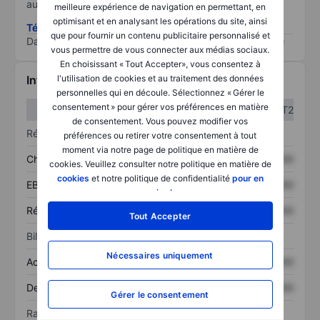
au risque le plus élevé).
meilleure expérience de navigation en permettant, en
optimisant et en analysant les opérations du site, ainsi
Télécharger la méthodologie ESG (en anglais)
que pour fournir un contenu publicitaire personnalisé et
Data provided by
/
vous permettre de vous connecter aux médias sociaux.
En choisissant « Tout Accepter», vous consentez à
Informations financières
l'utilisation de cookies et au traitement des données
personnelles qui en découle. Sélectionnez « Gérer le
consentement » pour gérer vos préférences en matière
T1
T2
de consentement. Vous pouvez modifier vos
Résultats
préférences ou retirer votre consentement à tout
moment via notre page de politique en matière de
Chiffre d’affaires
XXXXXXX
XXXXXXX
cookies. Veuillez consulter notre politique en matière de
cookies
et notre politique de confidentialité
pour en
EBITDA
XXXXXXX
XXXXXXX
savoir plus
.
Résultat net
XXXXXXX
XXXXXXX
Tout Accepter
Bilan
Nécessaires uniquement
Actif total
XXXXXXX
XXXXXXX
Dette totale
XXXXXXX
XXXXXXX
Gérer le consentement
Ratios