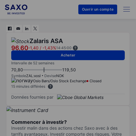
Ouvrir un compte
Zalaris ASA
96,60
-1,40
/
-1,43%
14:45:00
Acheter
Intervalle de 52 semaines
70,80
119,50
Symbole
ZAL:xosl
Devise
NOK
Oslo Børs/Oslo Stock Exchange
Closed
15 minutes différées
Données fournies par
Commencer à investir?
Investir malin dans des actions chez Saxo avec à des
tarrifs avantageux. Investir comporte des risques. Votre