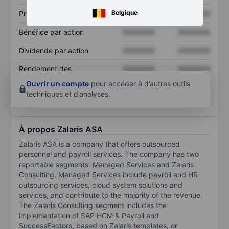
Belgique
Prix / ventes
XXXXXXX
XXXXXXX
Bénéfice par action
XXXXXXX
XXXXXXX
Dividende par action
XXXXXXX
XXXXXXX
Rendement des
XXXXXXX
XXXXXXX
capitaux propres
Ouvrir un compte
pour accéder à d’autres outils
techniques et d’analyses.
À propos Zalaris ASA
Zalaris ASA is a company that offers outsourced
personnel and payroll services. The company has two
reportable segments: Managed Services and Zalaris
Consulting. Managed Services include payroll and HR
outsourcing services, cloud system solutions and
services, and contribute to the majority of the revenue.
The Zalaris Consulting segment includes the
implementation of SAP HCM & Payroll and
SuccessFactors, based on Zalaris templates, or