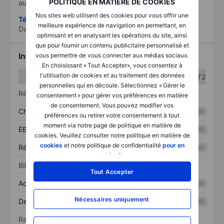
POLITIQUE EN MATIÈRE DE COOKIES
au risque le plus élevé).
Nos sites web utilisent des cookies pour vous offrir une
Télécharger la méthodologie ESG (en anglais)
meilleure expérience de navigation en permettant, en
Data provided by
/
optimisant et en analysant les opérations du site, ainsi
que pour fournir un contenu publicitaire personnalisé et
Informations financières
vous permettre de vous connecter aux médias sociaux.
En choisissant « Tout Accepter», vous consentez à
l'utilisation de cookies et au traitement des données
T1
T2
personnelles qui en découle. Sélectionnez « Gérer le
Résultats
consentement » pour gérer vos préférences en matière
de consentement. Vous pouvez modifier vos
Chiffre d’affaires
XXXXXXX
XXXXXXX
préférences ou retirer votre consentement à tout
moment via notre page de politique en matière de
EBITDA
XXXXXXX
XXXXXXX
cookies. Veuillez consulter notre politique en matière de
cookies
et notre politique de confidentialité
pour en
Résultat net
XXXXXXX
XXXXXXX
savoir plus
.
Bilan
Tout Accepter
Actif total
XXXXXXX
XXXXXXX
Nécessaires uniquement
Dette totale
XXXXXXX
XXXXXXX
Ratios