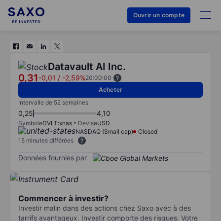
Ouvrir un compte
Datavault AI Inc.
0,31
-0,01
/
-2,59%
20:00:00
Acheter
Intervalle de 52 semaines
0,25
4,10
Symbole
DVLT:xnas
Devise
USD
NASDAQ (Small cap)
Closed
15 minutes différées
Données fournies par
Commencer à investir?
Investir malin dans des actions chez Saxo avec à des
tarrifs avantageux. Investir comporte des risques. Votre