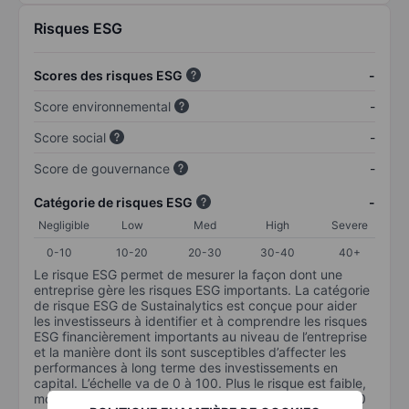
Risques ESG
Scores des risques ESG
-
Score environnemental
-
Score social
-
Score de gouvernance
-
Catégorie de risques ESG
-
Negligible
Low
Med
High
Severe
0-10
10-20
20-30
30-40
40+
Le risque ESG permet de mesurer la façon dont une
entreprise gère les risques ESG importants. La catégorie
de risque ESG de Sustainalytics est conçue pour aider
les investisseurs à identifier et à comprendre les risques
ESG financièrement importants au niveau de l’entreprise
et la manière dont ils sont susceptibles d’affecter les
performances à long terme des investissements en
capital. L’échelle va de 0 à 100. Plus le risque est faible,
moins il est important (0 équivaut à aucun risque et 100