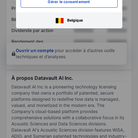
Gérer le consentement
Prix / ventes
XXXXXXX
XXXXXXX
Bénéfice par action
XXXXXXX
XXXXXXX
Belgique
Dividende par action
XXXXXXX
XXXXXXX
Rendement des
XXXXXXX
XXXXXXX
capitaux propres
Ouvrir un compte
pour accéder à d’autres outils
techniques et d’analyses.
À propos Datavault AI Inc.
Datavault AI Inc is a pioneering technology licensing
company that owns a portfolio of patented, secure
platforms designed to redefine how data is managed,
valued, and monetized in the modern era. The
Company's cloud-based platform provides
comprehensive solutions with a collaborative focus in its
Acoustic Sciences and Data Sciences divisions.
Datavault AI's Acoustic Sciences division features WiSA,
ADIO, and Sumerian patented technologies and industry-