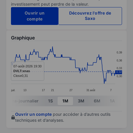
investissement peut perdre de la valeur.
Ouvrir un
Découvrez l'offre de
Saxo
compte
Graphique
Chart
0,39
Line chart with 295 data points.
0,36
The chart has 1 X axis displaying categories.
07-août-2026 19:30
0,33
DVLT:xnas
0,32
The chart has 1 Y axis displaying values. Data ranges 
Close
0,31
0,30
juil.
13
17
21
27
31
août
7
End of interactive chart.
Intra-journalier
1S
1M
3M
6M
1A
3A
Ouvrir un compte
pour accéder à d’autres outils
techniques et d’analyses.