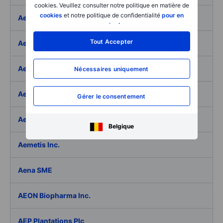
cookies. Veuillez consulter notre politique en matière de
cookies
et notre politique de confidentialité
pour en
Aeffe
savoir plus
.
Tout Accepter
Aegon Ltd
Aegon Ltd. - ADR
Nécessaires uniquement
Aehr Test Systems
Gérer le consentement
Aeluma Inc.
Belgique
Aemetis Inc.
Aena SME
AEON Biopharma Inc.
AEP Plantations Plc