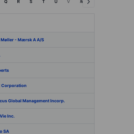
Q
R
S
T
U
V
W
X
Y
Z
P
 Møller - Mærsk A A/S
A
berts
 Corporation
cus Global Management Incorp.
ie Inc.
o SA