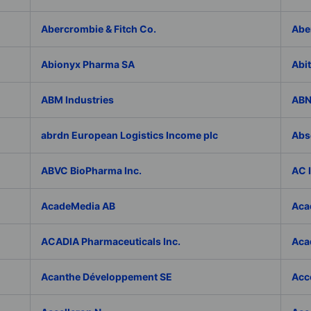
Abercrombie & Fitch Co.
Abe
Abionyx Pharma SA
Abit
ABM Industries
ABN
abrdn European Logistics Income plc
Abs
ABVC BioPharma Inc.
AC 
AcadeMedia AB
Aca
ACADIA Pharmaceuticals Inc.
Acad
Acanthe Développement SE
Acce