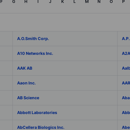
F
G
H
I
J
K
L
M
N
O
P
A.O.Smith Corp.
A.P.
A10 Networks Inc.
A2
AAK AB
Aal
Aaon Inc.
AAR
AB Science
Aba
Abbott Laboratories
AbbV
AbCellera Biologics Inc.
Abe