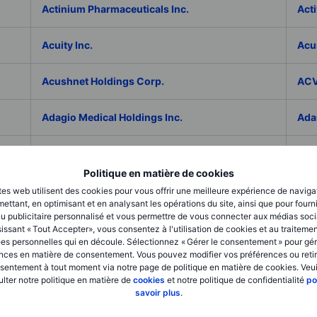
Actinium Pharmaceuticals Inc.
Acti
Acuity Inc.
Acu
Acushnet Holdings Corp.
ACV
Adagio Medical Holdings Inc.
Ada
Adaptive Biotechnologies Corp.
ADC
Politique en matière de cookies
Addex Pharmaceuticals SA
Add
tes web utilisent des cookies pour vous offrir une meilleure expérience de naviga
ettant, en optimisant et en analysant les opérations du site, ainsi que pour fourn
u publicitaire personnalisé et vous permettre de vous connecter aux médias soci
AddNode Group AB ser. B
Addt
issant « Tout Accepter», vous consentez à l'utilisation de cookies et au traiteme
es personnelles qui en découle. Sélectionnez « Gérer le consentement » pour gér
nces en matière de consentement. Vous pouvez modifier vos préférences ou retir
Adecco Group Inc.
Ade
sentement à tout moment via notre page de politique en matière de cookies. Veui
lter notre politique en matière de
cookies
et notre politique de confidentialité
po
savoir plus
.
adesso K AG
ADI 