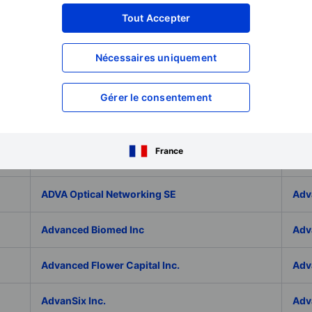
Adicet Bio Inc.
Adi
Tout Accepter
Adlai Nortye Limited - ADR
ADL
Nécessaires uniquement
Admiral Group Plc
Ado
Gérer le consentement
Adolfo Dominguez SA
ADP
France
ADT Inc.
ADT
ADVA Optical Networking SE
Adv
Advanced Biomed Inc
Adv
Advanced Flower Capital Inc.
Adv
AdvanSix Inc.
Adv