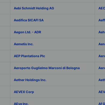
Aebi Schmidt Holding AG
AE
Aedifica SICAFI SA
Aef
Aegon Ltd. - ADR
Aeh
Aemetis Inc.
Aen
AEP Plantations Plc
Aer
Aeroporto Guglielmo Marconi di Bologna
Aer
Aether Holdings Inc.
Aeth
AEVEX Corp
AEV
AEye Inc.
Af 