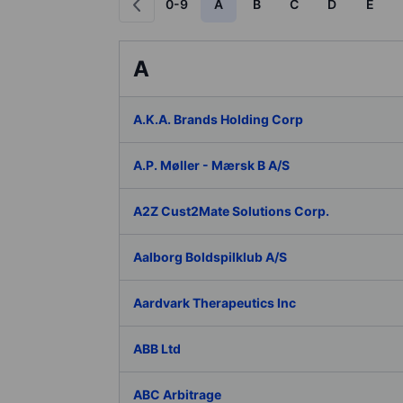
0-9
A
B
C
D
E
A
A.K.A. Brands Holding Corp
A.P. Møller - Mærsk B A/S
A2Z Cust2Mate Solutions Corp.
Aalborg Boldspilklub A/S
Aardvark Therapeutics Inc
ABB Ltd
ABC Arbitrage