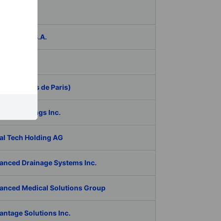
das
ER Group S.A.
be Inc.
 (Aeroports de Paris)
RAN Holdings Inc.
al Tech Holding AG
anced Drainage Systems Inc.
anced Medical Solutions Group
antage Solutions Inc.