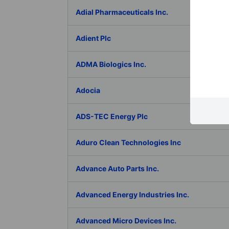
Adial Pharmaceuticals Inc.
Adient Plc
ADMA Biologics Inc.
Adocia
ADS-TEC Energy Plc
Aduro Clean Technologies Inc
Advance Auto Parts Inc.
Advanced Energy Industries Inc.
Advanced Micro Devices Inc.