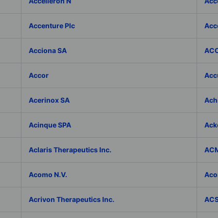
Accelleron N
Acce
Accenture Plc
Acc
Acciona SA
ACC
Accor
Accu
Acerinox SA
Achi
Acinque SPA
Ack
Aclaris Therapeutics Inc.
ACM
Acomo N.V.
Aco
Acrivon Therapeutics Inc.
ACS 