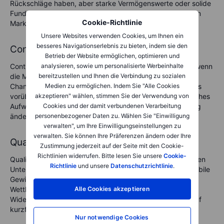
Rückschläge haben, aber starke Vermögenswerte oder solide
Fundamentaldaten besitzen. Ziel ist es, von einer späteren
Cookie-Richtlinie
Marktanerkennung des wahren Werts zu profitieren.
Unsere Websites verwenden Cookies, um Ihnen ein
besseres Navigationserlebnis zu bieten, indem sie den
Contrarian‑Investing
Betrieb der Website ermöglichen, optimieren und
Contrarian‑Investorinnen und ‑Investoren kaufen Aktien, wenn
analysieren, sowie um personalisierte Werbeinhalte
die Marktstimmung pessimistisch ist, und nutzen damit
bereitzustellen und Ihnen die Verbindung zu sozialen
Chancen, die andere übersehen. Die Annahme lautet, dass
Medien zu ermöglichen. Indem Sie "Alle Cookies
vorübergehend unpopuläre Aktien oder Sektoren erhebliches
akzeptieren" wählen, stimmen Sie der Verwendung von
Aufwärtspotenzial haben können, wenn sich die Stimmung
Cookies und der damit verbundenen Verarbeitung
ändert.
personenbezogener Daten zu. Wählen Sie "Einwilligung
verwalten", um Ihre Einwilligungseinstellungen zu
verwalten. Sie können Ihre Präferenzen ändern oder Ihre
Quality‑Investing
Zustimmung jederzeit auf der Seite mit den Cookie-
Richtlinien widerrufen. Bitte lesen Sie unsere
Cookie-
Quality‑Investing konzentriert sich auf Anteile an etablierten
Richtlinie
und unsere
Datenschutzrichtlinie
.
Unternehmen mit soliden Fundamentaldaten, darunter stabile
Gewinne, konstante Cashflows und nachhaltige
Wettbewerbsvorteile. Diese Strategie setzt auf
Alle Cookies akzeptieren
Widerstandsfähigkeit und langfristiges Wachstum statt auf
kurzfristige Marktbewegungen.
Nur notwendige Cookies