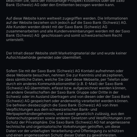
beachten Sie, dass der vollständige Prospekt kostenlos über die Saxo
Bank (Schweiz) AG oder den Emittenten bezogen werden kann.
Auf diese Website kann weltweit zugegriffen werden. Die Informationen
auf der Website beziehen sich jedoch auf die Saxo Bank (Schweiz) AG.
Alle Kunden werden direkt mit der Saxo Bank (Schweiz) AG
zusammenarbeiten und alle Kundenvereinbarungen werden mit der Saxo
Bank (Schweiz) AG geschlossen und somit schweizerischem Recht
unterstellt.
Der Inhalt dieser Website stellt Marketingmaterial dar und wurde keiner
Aufsichtsbehörde gemeldet oder übermittelt.
Sofern Sie mit der Saxo Bank (Schweiz) AG Kontakt aufnehmen oder
diese Webseite besuchen, nehmen Sie zur Kenntnis und akzeptieren,
dass sämtliche Daten, welche Sie über diese Webseite, per Telefon oder
durch ein anderes Kommunikationsmittel (z.B. E-Mail) der Saxo Bank
(Schweiz) AG übermitteln, erfasst bzw. aufgezeichnet werden können,
an andere Gesellschaften der Saxo Bank Gruppe oder Dritte in der
Schweiz oder im Ausland übertragen und von diesen oder der Saxo Bank
(Schweiz) AG gespeichert oder anderweitig verarbeitet werden können.
Sie befreien diesbezüglich die Saxo Bank (Schweiz) AG von ihren
Verpflichtungen aus dem schweizerischen Bank- und
Wertpapierhändlergeheimnis, und soweit gesetzlich zulässig, aus den
Datenschutzgesetzen sowie anderen Gesetzen und Verpflichtungen zum
Schutz der Privatsphäre. Die Saxo Bank (Schweiz) AG hat angemessene
technische und organisatorische Vorkehrungen getroffen, um diese
Daten vor der unbefugten Verarbeitung und Offenlegung zu schützen
und einen angemessenen Schutz dieser Daten zu gewährleisten.