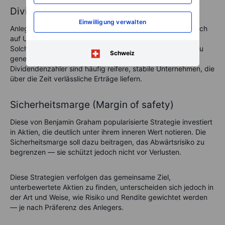
Dividend‑Investing
Einwilligung verwalten
Anleger, die Dividend‑Investing priorisieren, fokussieren sich
auf Unternehmen mit verlässlichen Dividendenzahlungen.
Solche Aktien sind attraktiv, um ein stetiges Einkommen zu
Schweiz
generieren — besonders in unsicheren Marktphasen.
Dividendenzahler sind häufig reifere, stabile Unternehmen, die
über die Zeit verlässliche Erträge liefern.
Sicherheitsmarge (Margin of safety)
Diese von Benjamin Graham popularisierte Strategie investiert
in Aktien, die deutlich unter ihrem inneren Wert notieren. Die
Sicherheitsmarge soll dazu beitragen, das Abwärtsrisiko zu
begrenzen — sie schützt jedoch nicht vor Verlusten.
Diese Strategien verfolgen das gemeinsame Ziel,
unterbewertete Aktien zu finden, unterscheiden sich jedoch in
der Art und Weise, wie Risiko und Rendite gewichtet werden
— je nach Präferenz des Anlegers.