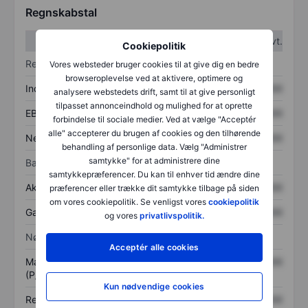
Regnskabstal
1. kvt.
2. kvt.
Cookiepolitik
Resultatopgørelse
Vores websteder bruger cookies til at give dig en bedre
browseroplevelse ved at aktivere, optimere og
Indtægter
XXXXXXX
XXXXXXX
analysere webstedets drift, samt til at give personligt
tilpasset annonceindhold og mulighed for at oprette
EBITDA
XXXXXXX
XXXXXXX
forbindelse til sociale medier. Ved at vælge "Acceptér
alle" accepterer du brugen af cookies og den tilhørende
Nettoresultat
XXXXXXX
XXXXXXX
behandling af personlige data. Vælg "Administrer
samtykke" for at administrere dine
Balance
samtykkepræferencer. Du kan til enhver tid ændre dine
Aktiver i alt
XXXXXXX
XXXXXXX
præferencer eller trække dit samtykke tilbage på siden
om vores cookiepolitik. Se venligst vores
cookiepolitik
Gæld
XXXXXXX
XXXXXXX
og vores
privatlivspolitik.
Nøgletal
Acceptér alle cookies
Markedsværdi/omsætning
XXXXXXX
XXXXXXX
(P/S)
Kun nødvendige cookies
Resultat pr. aktie (EPS)
XXXXXXX
XXXXXXX