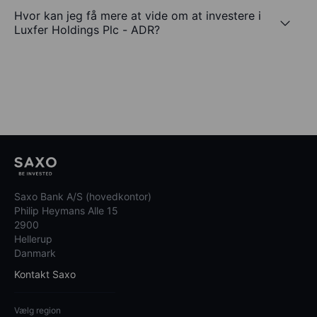
Hvor kan jeg få mere at vide om at investere i
Luxfer Holdings Plc - ADR?
Saxo Bank A/S (hovedkontor)
Philip Heymans Alle 15
2900
Hellerup
Danmark
Kontakt Saxo
Vælg region