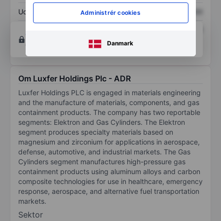
Udbytte pr. aktie
XXXXXXX
XXXXXXX
Administrér cookies
Afkast af egenkapital
XXXXXXX
XXXXXXX
Opret konto
for at få adgang til flere diagrammer
Danmark
og analyse værktøjer.
Om Luxfer Holdings Plc - ADR
Luxfer Holdings PLC is engaged in materials engineering
and the manufacture of materials, components, and gas
containment products. The company has two reportable
segments: Elektron and Gas Cylinders. The Elektron
segment produces specialty materials based on
magnesium and zirconium for applications in aerospace,
defense, automotive, and industrial markets. The Gas
Cylinders segment manufactures high-pressure gas
containment products using aluminum alloys and carbon
composite technologies for use in healthcare, emergency
response, aerospace, and alternative fuel transportation
markets.
Sektor