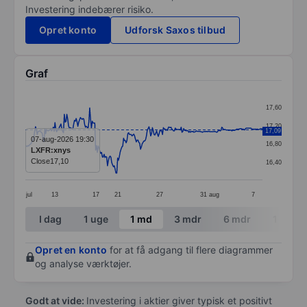
Investering indebærer risiko.
Opret konto
Udforsk Saxos tilbud
Graf
Chart
17,60
Line chart with 281 data points.
17,20
17,09
The chart has 1 X axis displaying categories.
07-aug-2026 19:30
16,80
LXFR:xnys
The chart has 1 Y axis displaying values. Data ranges f
Close
17,10
16,40
jul
13
17
21
27
31
aug
7
End of interactive chart.
I dag
1 uge
1 md
3 mdr
6 mdr
1 år
Opret en konto
for at få adgang til flere diagrammer
og analyse værktøjer.
Godt at vide:
Investering i aktier giver typisk et positivt