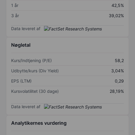
1 år
42,5%
3 år
39,02%
Data leveret af
Nøgletal
Kurs/Indtjening (P/E)
58,2
Udbytte/kurs (Div Yield)
3,04%
EPS (LTM)
0,29
Kursvolatilitet (30 dage)
28,19%
Data leveret af
Analytikernes vurdering