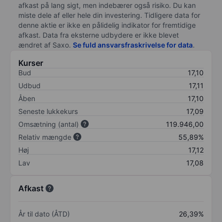
afkast på lang sigt, men indebærer også risiko. Du kan
miste dele af eller hele din investering. Tidligere data for
denne aktie er ikke en pålidelig indikator for fremtidige
afkast. Data fra eksterne udbydere er ikke blevet
ændret af
Saxo
.
Se fuld ansvarsfraskrivelse for data
.
Kurser
Bud
17,10
Udbud
17,11
Åben
17,10
Seneste lukkekurs
17,09
Omsætning (antal)
119.946,00
Relativ mængde
55,89%
Høj
17,12
Lav
17,08
Afkast
År til dato (ÅTD)
26,39%