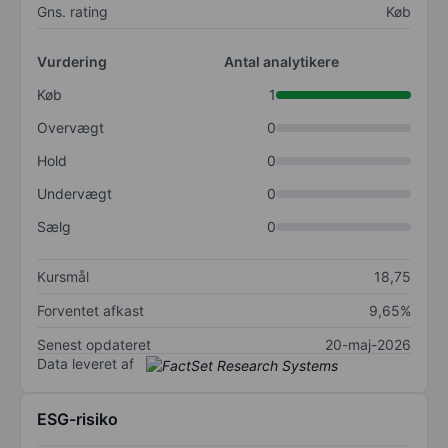
Gns. rating
Køb
Vurdering
Antal analytikere
Køb
1
Overvægt
0
Hold
0
Undervægt
0
Sælg
0
Kursmål
18,75
Forventet afkast
9,65%
Senest opdateret
20-maj-2026
Data leveret af
ESG-risiko