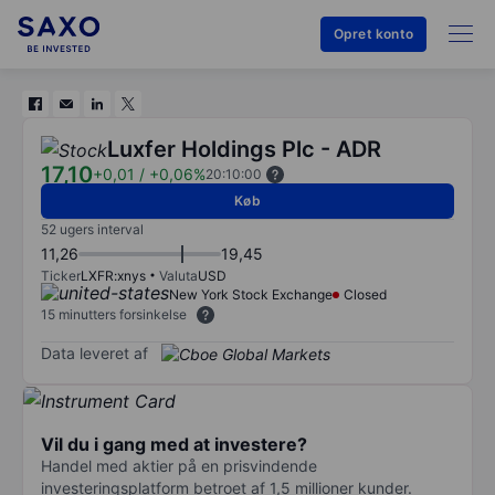
Opret konto
Luxfer Holdings Plc - ADR
17,10
+0,01
/
+0,06%
20:10:00
Køb
52 ugers interval
11,26
19,45
Ticker
LXFR:xnys
Valuta
USD
New York Stock Exchange
Closed
15 minutters forsinkelse
Data leveret af
Vil du i gang med at investere?
Handel med aktier på en prisvindende
investeringsplatform betroet af 1,5 millioner kunder.