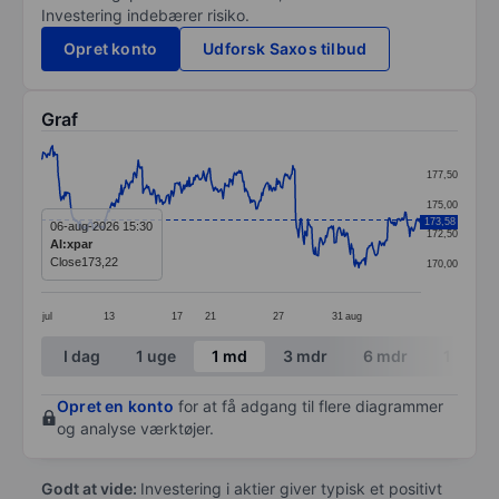
Investering indebærer risiko.
Opret konto
Udforsk Saxos tilbud
Graf
Chart
177,50
Line chart with 404 data points.
175,00
173,58
The chart has 1 X axis displaying categories.
06-aug-2026 15:30
172,50
AI:xpar
The chart has 1 Y axis displaying values. Data ranges
Close
173,22
170,00
jul
13
17
21
27
31
aug
End of interactive chart.
I dag
1 uge
1 md
3 mdr
6 mdr
1 år
Opret en konto
for at få adgang til flere diagrammer
og analyse værktøjer.
Godt at vide:
Investering i aktier giver typisk et positivt