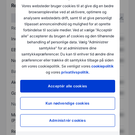
Regnskabstal
Vores websteder bruger cookies til at give dig en bedre
browseroplevelse ved at aktivere, optimere og
1. kvt.
2. kvt.
analysere webstedets drift, samt til at give personligt
tilpasset annonceindhold og mulighed for at oprette
Resultatopgørelse
forbindelse til sociale medier. Ved at vælge "Acceptér
alle" accepterer du brugen af cookies og den tilhørende
Indtægter
XXXXXXX
XXXXXXX
behandling af personlige data. Vælg "Administrer
samtykke" for at administrere dine
EBITDA
XXXXXXX
XXXXXXX
samtykkepræferencer. Du kan til enhver tid ændre dine
Nettoresultat
XXXXXXX
XXXXXXX
præferencer eller trække dit samtykke tilbage på siden
om vores cookiepolitik. Se venligst vores
cookiepolitik
Balance
og vores
privatlivspolitik.
Aktiver i alt
XXXXXXX
XXXXXXX
Acceptér alle cookies
Gæld
XXXXXXX
XXXXXXX
Kun nødvendige cookies
Nøgletal
Markedsværdi/omsætning
XXXXXXX
XXXXXXX
(P/S)
Administrér cookies
Resultat pr. aktie (EPS)
XXXXXXX
XXXXXXX