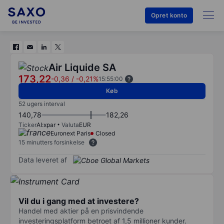
Opret konto
Air Liquide SA
173,22
-0,36
/
-0,21%
15:55:00
Køb
52 ugers interval
140,78
182,26
Ticker
AI:xpar
Valuta
EUR
Euronext Paris
Closed
15 minutters forsinkelse
Data leveret af
Vil du i gang med at investere?
Handel med aktier på en prisvindende
investeringsplatform betroet af 1,5 millioner kunder.