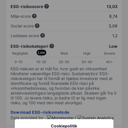
ESG-risikoscore
13,03
Miljø-score
8,74
Social-score
3,09
Ledelses-score
1,2
ESG-risikokategori
Low
Low
Negligible
Med
High
Severe
0-10
10-20
20-30
30-40
40+
ESG-risikoen er et mål for, hvor godt en virksomhed
håndterer væsentlige ESG-risici. Sustainalytics’ ESG-
risikokategori har til formål at hjælpe investorer med at
identificere og forstå finansielle ESG-risici på
virksomhedsniveau, og hvordan de kan påvirke
aktieinvesteringers langsigtede afkast. Skalaen går fra 0
til 100. Jo lavere risiko, jo bedre (0 er lig med ingen
risiko, og 100 med den mest alvorlige).
Download ESG-risikometode
Data provided by
/
Cookiepolitik