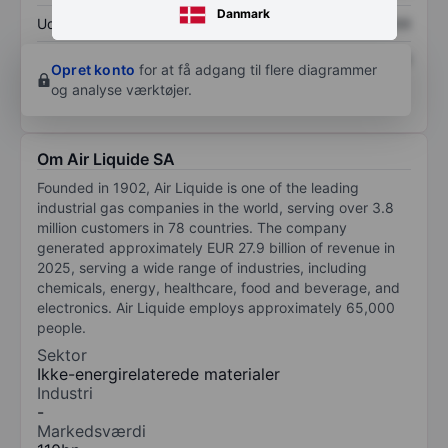
Danmark
Udbytte pr. aktie
XXXXXXX
XXXXXXX
Afkast af egenkapital
XXXXXXX
XXXXXXX
Opret konto
for at få adgang til flere diagrammer
og analyse værktøjer.
Om Air Liquide SA
Founded in 1902, Air Liquide is one of the leading
industrial gas companies in the world, serving over 3.8
million customers in 78 countries. The company
generated approximately EUR 27.9 billion of revenue in
2025, serving a wide range of industries, including
chemicals, energy, healthcare, food and beverage, and
electronics. Air Liquide employs approximately 65,000
people.
Sektor
Ikke-energirelaterede materialer
Industri
-
Markedsværdi