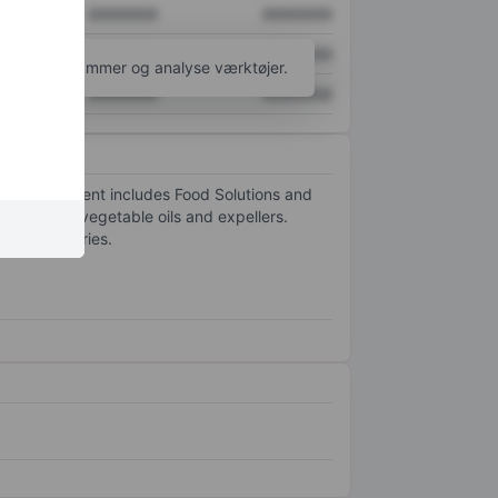
XXXXXXX
XXXXXXX
XXXXXXX
XXXXXXX
l flere diagrammer og analyse værktøjer.
XXXXXXX
XXXXXXX
erating segment includes Food Solutions and
ent sells vegetable oils and expellers.
Other countries.