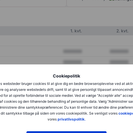
1. kvt.
2. kvt.
XXXXXXX
XXXXXXX
XXXXXXX
XXXXXXX
XXXXXXX
XXXXXXX
Cookiepolitik
s websteder bruger cookies til at give dig en bedre browseroplevelse ved at akti
re og analysere webstedets drift, samt til at give personligt tilpasset annonceind
XXXXXXX
XXXXXXX
d for at oprette forbindelse til sociale medier. Ved at vælge "Acceptér alle" accep
af cookies og den tilhørende behandling af personlige data. Vælg "Administrer s
XXXXXXX
XXXXXXX
administrere dine samtykkepræferencer. Du kan til enhver tid ændre dine præferenc
dit samtykke tilbage på siden om vores cookiepolitik. Se venligst vores
cookiepo
vores
privatlivspolitik.
XXXXXXX
XXXXXXX