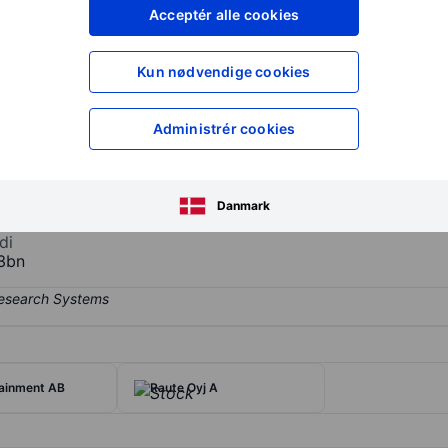
XXXXXXX
XXXXXXX
Acceptér alle cookies
XXXXXXX
XXXXXXX
Opret konto
for at få adgang ti
Kun nødvendige cookies
XXXXXXX
XXXXXXX
Administrér cookies
oducts and is firmly rooted in Finnish production. The company's op
enue from the Oilseeds Products segment. The Oilseed Products segm
Danmark
revenue from Finland and also has a presence in Norway, Sweden, and 
di
3bn
tainment AB
Raute Oyj A