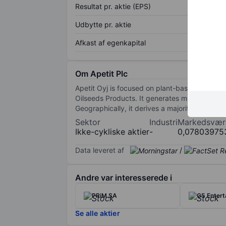
Resultat pr. aktie (EPS)
Udbytte pr. aktie
Afkast af egenkapital
Om Apetit Plc
Apetit Oyj is focused on plant-based food pr
Oilseeds Products. It generates maximum rev
Geographically, it derives a majority of its 
Sektor
Industri
Markedsvær
Ikke-cykliske aktier
-
0,07803975
Data leveret af
/
Andre var interesserede i
PRiM SA
G5 Enter
Se alle aktier