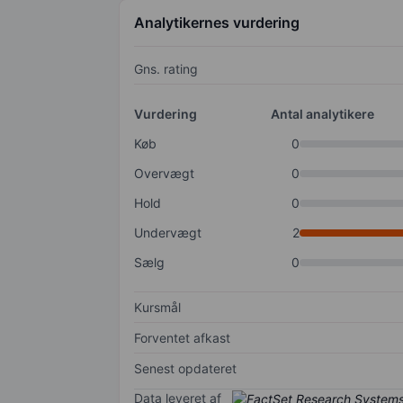
Analytikernes vurdering
Gns. rating
Vurdering
Antal analytikere
Køb
0
Overvægt
0
Hold
0
Undervægt
2
Sælg
0
Kursmål
Forventet afkast
Senest opdateret
Data leveret af