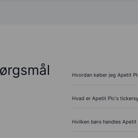
pørgsmål
Hvordan køber jeg Apetit Pl
Hvad er Apetit Plc's ticker
Hvilken børs handles Apetit