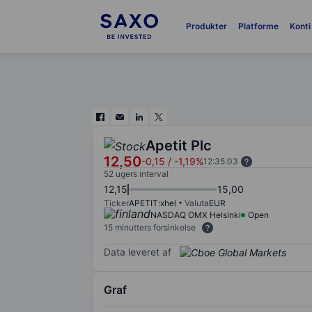
Produkter
Platforme
Konti
Apetit Plc
12,50
-0,15
/
-1,19%
12:35:03
52 ugers interval
12,15
15,00
Ticker
APETIT:xhel
Valuta
EUR
NASDAQ OMX Helsinki
Open
15 minutters forsinkelse
Data leveret af
Graf
Chart