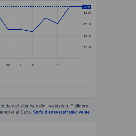
12,65
12,60
12,50
12,40
12,30
aug
4
5
6
e dele af eller hele din investering. Tidligere
t ændret af
Saxo
.
Se fuld ansvarsfraskrivelse