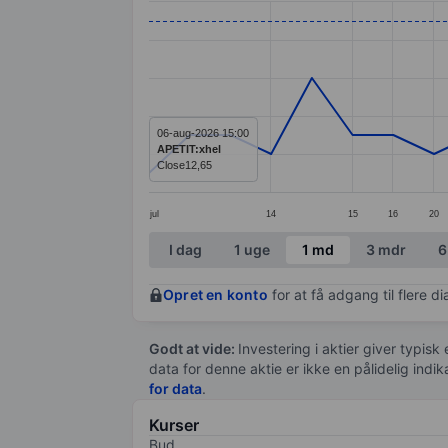
Line chart with 26 data points.
The chart has 1 X axis displaying categ
The chart has 1 Y axis displaying value
06-aug-2026 15:00
APETIT:xhel
Close
12,65
jul
14
15
16
20
End of interactive chart.
I dag
1 uge
1 md
3 mdr
6
Opret en konto
for at få adgang til flere 
Godt at vide:
Investering i aktier giver typisk
data for denne aktie er ikke en pålidelig indi
for data
.
Kurser
Bud