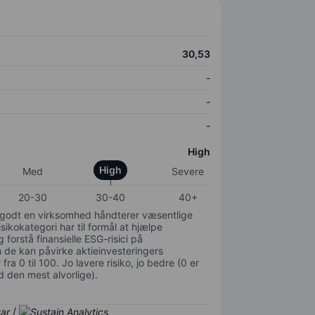
30,53
-
-
-
High
High
Med
Severe
20-30
30-40
40+
or godt en virksomhed håndterer væsentlige
isikokategori har til formål at hjælpe
 forstå finansielle ESG-risici på
de kan påvirke aktieinvesteringers
ra 0 til 100. Jo lavere risiko, jo bedre (0 er
d den mest alvorlige).
/