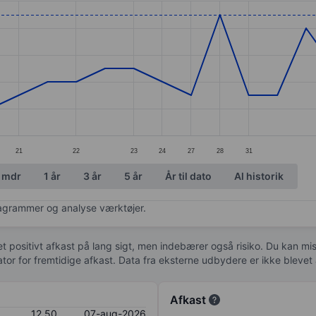
ories.
s. Data ranges from 12.25 to 12.65.
21
22
23
24
27
28
31
 mdr
1 år
3 år
5 år
År til dato
Al historik
diagrammer og analyse værktøjer.
 et positivt afkast på lang sigt, men indebærer også risiko. Du kan mist
kator for fremtidige afkast. Data fra eksterne udbydere er ikke bleve
Afkast
12,50
07-aug-2026