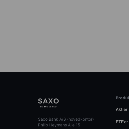
Produk
Aktier
Saxo Bank A/S (hovedkontor)
ETF'er
Philip Heymans Alle 15