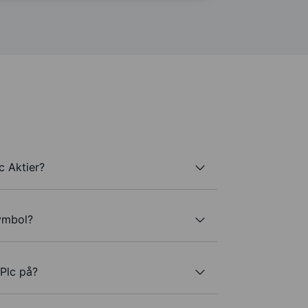
c Aktier?
symbol?
 Plc på?