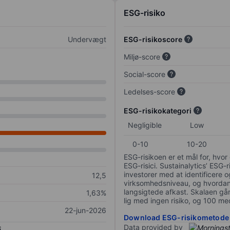
ESG-risiko
Undervægt
ESG-risikoscore
Miljø-score
Social-score
Ledelses-score
ESG-risikokategori
Negligible
Low
0-10
10-20
ESG-risikoen er et mål for, hv
ESG-risici. Sustainalytics’ ESG-r
investorer med at identificere og
12,5
virksomhedsniveau, og hvordan 
langsigtede afkast. Skalaen går f
1,63%
lig med ingen risiko, og 100 me
22-jun-2026
Download ESG-risikometode
Data provided by