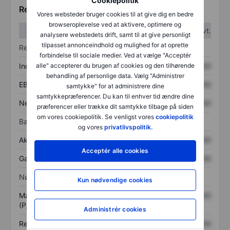
Cookiepolitik
Regnskabstal
Vores websteder bruger cookies til at give dig en bedre
browseroplevelse ved at aktivere, optimere og
1. kvt.
2. kvt.
analysere webstedets drift, samt til at give personligt
tilpasset annonceindhold og mulighed for at oprette
Resultatopgørelse
forbindelse til sociale medier. Ved at vælge "Acceptér
Indtægter
XXXXXXX
XXXXXXX
alle" accepterer du brugen af cookies og den tilhørende
behandling af personlige data. Vælg "Administrer
EBITDA
XXXXXXX
XXXXXXX
samtykke" for at administrere dine
samtykkepræferencer. Du kan til enhver tid ændre dine
Nettoresultat
XXXXXXX
XXXXXXX
præferencer eller trække dit samtykke tilbage på siden
om vores cookiepolitik. Se venligst vores
cookiepolitik
Balance
og vores
privatlivspolitik.
Aktiver i alt
XXXXXXX
XXXXXXX
Acceptér alle cookies
Gæld
XXXXXXX
XXXXXXX
Nøgletal
Kun nødvendige cookies
Markedsværdi/omsætning
XXXXXXX
XXXXXXX
(P/S)
Administrér cookies
Resultat pr. aktie (EPS)
XXXXXXX
XXXXXXX