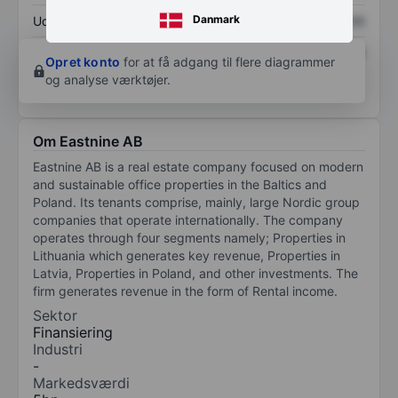
Danmark
Udbytte pr. aktie
XXXXXXX
XXXXXXX
Afkast af egenkapital
XXXXXXX
XXXXXXX
Opret konto
for at få adgang til flere diagrammer
og analyse værktøjer.
Om Eastnine AB
Eastnine AB is a real estate company focused on modern
and sustainable office properties in the Baltics and
Poland. Its tenants comprise, mainly, large Nordic group
companies that operate internationally. The company
operates through four segments namely; Properties in
Lithuania which generates key revenue, Properties in
Latvia, Properties in Poland, and other investments. The
firm generates revenue in the form of Rental income.
Sektor
Finansiering
Industri
-
Markedsværdi