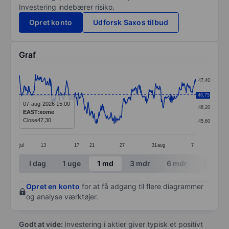
Investering indebærer risiko.
Opret konto
Udforsk Saxos tilbud
Graf
Chart
47,40
Line chart with 335 data points.
46,80
46,75
The chart has 1 X axis displaying categories.
07-aug-2026 15:00
46,20
EAST:xome
The chart has 1 Y axis displaying values. Data ranges 
Close
47,30
45,60
jul
13
17
21
27
31
aug
7
End of interactive chart.
I dag
1 uge
1 md
3 mdr
6 mdr
1 år
Opret en konto
for at få adgang til flere diagrammer
og analyse værktøjer.
Godt at vide:
Investering i aktier giver typisk et positivt