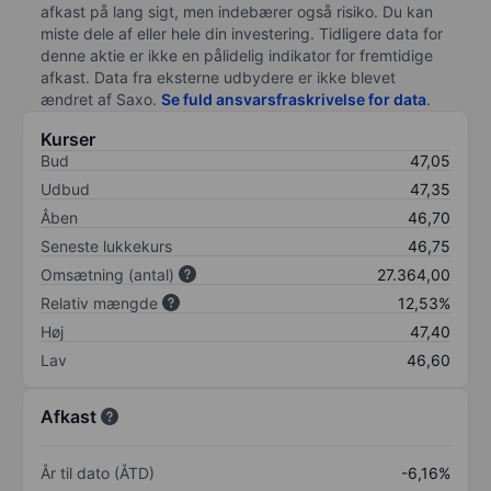
afkast på lang sigt, men indebærer også risiko. Du kan
miste dele af eller hele din investering. Tidligere data for
denne aktie er ikke en pålidelig indikator for fremtidige
afkast. Data fra eksterne udbydere er ikke blevet
ændret af
Saxo
.
Se fuld ansvarsfraskrivelse for data
.
Kurser
Bud
47,05
Udbud
47,35
Åben
46,70
Seneste lukkekurs
46,75
Omsætning (antal)
27.364,00
Relativ mængde
12,53%
Høj
47,40
Lav
46,60
Afkast
År til dato (ÅTD)
-6,16%