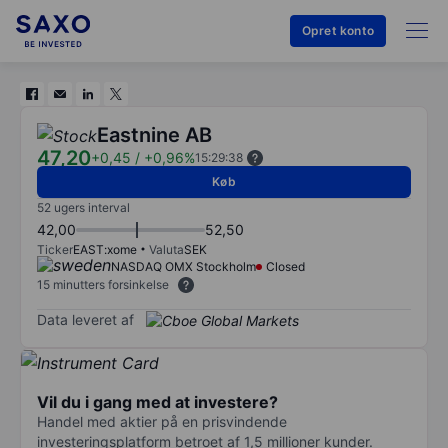
Opret konto
Eastnine AB
47,20
+0,45
/
+0,96%
15:29:38
Køb
52 ugers interval
42,00
52,50
Ticker
EAST:xome
Valuta
SEK
NASDAQ OMX Stockholm
Closed
15 minutters forsinkelse
Data leveret af
Vil du i gang med at investere?
Handel med aktier på en prisvindende
investeringsplatform betroet af 1,5 millioner kunder.