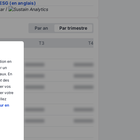
ESG (en anglais)
/
Par an
Par trimestre
T3
T4
tion en
XXXXXXX
XXXXXXX
ir un
aux. En
XXXXXXX
XXXXXXX
nt des
er vos
XXXXXXX
XXXXXXX
er votre
llez
ur en
XXXXXXX
XXXXXXX
XXXXXXX
XXXXXXX