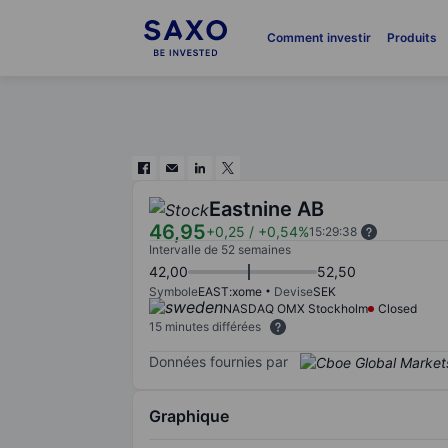
Comment investir
Produits
Eastnine AB
46,95
+0,25
/
+0,54%
15:29:38
Intervalle de 52 semaines
42,00
52,50
Symbole
EAST:xome
Devise
SEK
NASDAQ OMX Stockholm
Closed
15 minutes différées
Données fournies par
Graphique
Chart