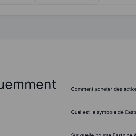
quemment
Comment acheter des action
Quel est le symbole de East
Sur quelle bourse Eastnine A