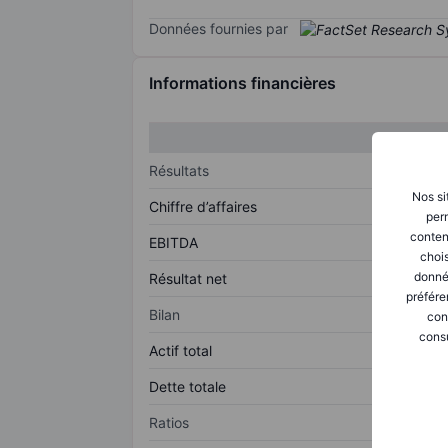
Données fournies par
Informations financières
Résultats
Nos si
Chiffre d’affaires
perm
conten
EBITDA
chois
donné
Résultat net
préfére
Bilan
con
consu
Actif total
Dette totale
Ratios