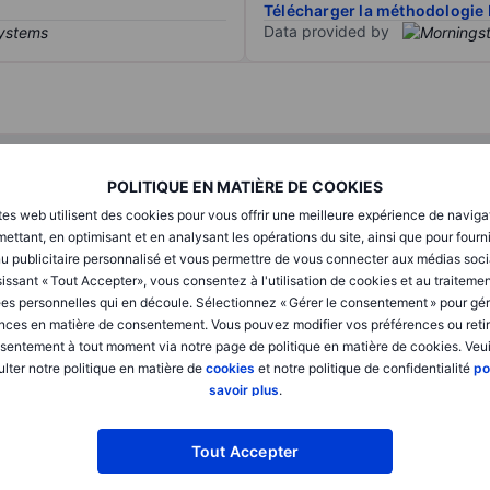
Télécharger la méthodologie 
Data provided by
T1
T2
POLITIQUE EN MATIÈRE DE COOKIES
tes web utilisent des cookies pour vous offrir une meilleure expérience de naviga
XXXXXXX
XXXXXXX
ettant, en optimisant et en analysant les opérations du site, ainsi que pour fourn
u publicitaire personnalisé et vous permettre de vous connecter aux médias soci
XXXXXXX
XXXXXXX
issant « Tout Accepter», vous consentez à l'utilisation de cookies et au traiteme
es personnelles qui en découle. Sélectionnez « Gérer le consentement » pour gér
XXXXXXX
XXXXXXX
nces en matière de consentement. Vous pouvez modifier vos préférences ou retir
sentement à tout moment via notre page de politique en matière de cookies. Veui
lter notre politique en matière de
cookies
et notre politique de confidentialité
po
XXXXXXX
XXXXXXX
savoir plus
.
XXXXXXX
XXXXXXX
Tout Accepter