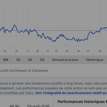
ories.
s. Data ranges from 45.45 to 49.5.
15
16
17
20
21
22
23
24
27
28
6M
1A
3A
5A
Annuel à ce jour
Historique
outils techniques et d’analyses.
ndance à générer des rendements positifs à long terme, mais cela c
stissement. Les performances passées de cette action ne sont pas un i
té modifiées par Saxo.
Voir l’intégralité de l’avertissement relatif 
Performances historiques
46,90
05-août-2026