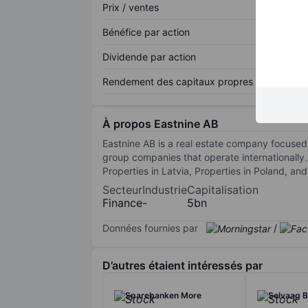
Prix / ventes
Bénéfice par action
Dividende par action
Rendement des capitaux propres
À propos Eastnine AB
Eastnine AB is a real estate company focused 
group companies that operate internationally
Properties in Latvia, Properties in Poland, an
Secteur
Industrie
Capitalisation
Finance
-
5bn
Données fournies par
/
D’autres étaient intéressés par
Sparebanken More
Selvaag B