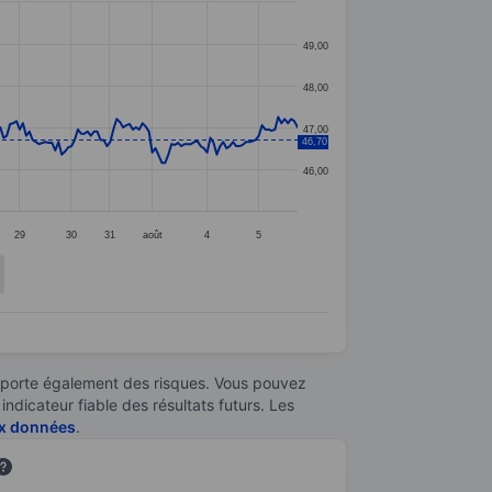
49,00
48,00
47,00
46,70
46,00
29
30
31
août
4
5
omporte également des risques. Vous pouvez
ndicateur fiable des résultats futurs. Les
aux données
.