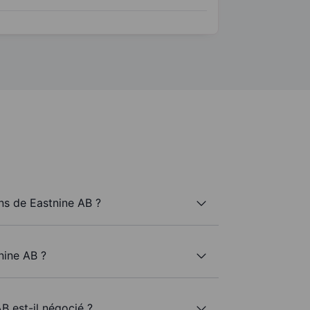
s de Eastnine AB ?
nine AB ?
B est-il négocié ?