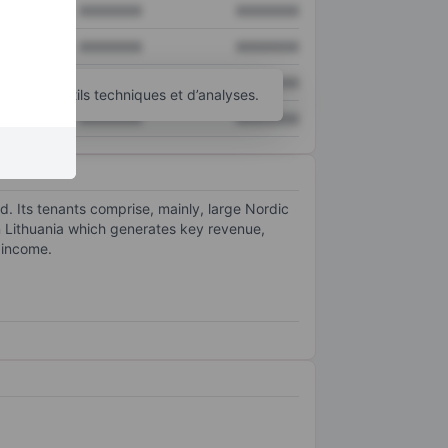
XXXXXXX
XXXXXXX
XXXXXXX
XXXXXXX
XXXXXXX
XXXXXXX
’autres outils techniques et d’analyses.
XXXXXXX
XXXXXXX
d. Its tenants comprise, mainly, large Nordic
n Lithuania which generates key revenue,
l income.