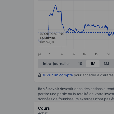
Line chart with 347 data points.
The chart has 1 X axis displaying categ
The chart has 1 Y axis displaying value
05-août-2026 15:00
EAST:xome
Close
47,00
juil.
7
8
9
10
13
14
End of interactive chart.
Intra-journalier
1S
1M
3M
Ouvrir un compte
pour accéder à d’autres 
Bon à savoir :
Investir dans des actions a te
perdre une partie ou la totalité de votre inve
données de fournisseurs externes n’ont pas é
Cours
Achat