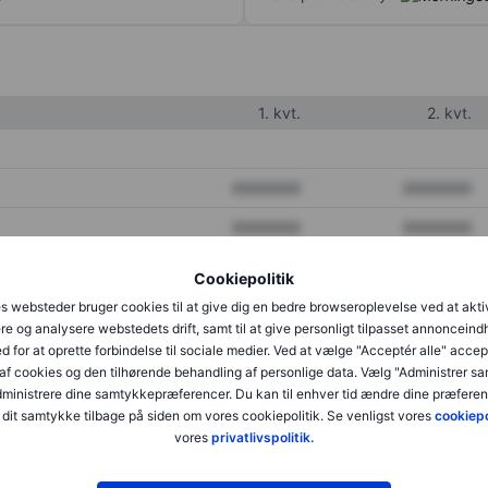
1. kvt.
2. kvt.
XXXXXXX
XXXXXXX
XXXXXXX
XXXXXXX
XXXXXXX
XXXXXXX
Cookiepolitik
s websteder bruger cookies til at give dig en bedre browseroplevelse ved at akti
re og analysere webstedets drift, samt til at give personligt tilpasset annonceind
XXXXXXX
XXXXXXX
d for at oprette forbindelse til sociale medier. Ved at vælge "Acceptér alle" accep
af cookies og den tilhørende behandling af personlige data. Vælg "Administrer s
XXXXXXX
XXXXXXX
administrere dine samtykkepræferencer. Du kan til enhver tid ændre dine præferenc
dit samtykke tilbage på siden om vores cookiepolitik. Se venligst vores
cookiepo
vores
privatlivspolitik.
XXXXXXX
XXXXXXX