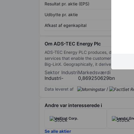
Resultat pr. aktie (EPS)
Udbytte pr. aktie
Afkast af egenkapital
Om ADS-TEC Energy Plc
ADS-TEC Energy PLC produces, develops, and 
services that enable the customer to control
Big-LinX. Geographically, it derives a majorit
Sektor
Industri
Markedsværdi
Industri
-
0,869250629bn
Data leveret af
/
Andre var interesserede i
Unifirst Corp.
Lands' End
Se alle aktier