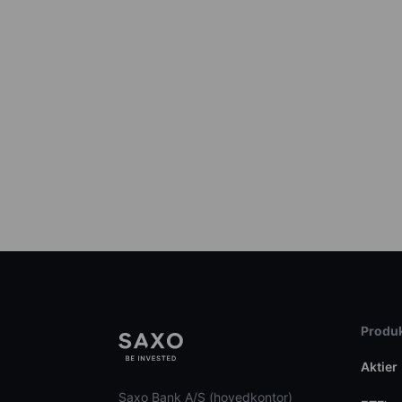
Produk
Aktier
Saxo Bank A/S (hovedkontor)