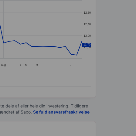
12,80
12,40
12,00
11,70
11,60
aug
4
5
6
7
e dele af eller hele din investering. Tidligere
t ændret af
Saxo
.
Se fuld ansvarsfraskrivelse