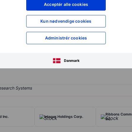
XXXXXXX
XXXXXXX
Acceptér alle cookies
XXXXXXX
XXXXXXX
Opret konto
for at få adgang ti
Kun nødvendige cookies
XXXXXXX
XXXXXXX
Administrér cookies
markets battery-buffered EV charging systems infrastructure, bat
 and manage the system. The company generates revenue mainly throu
Danmark
y of its revenue from Germany.
Ribbons Commu
 Inc.
Integer Holdings Corp.
Inc.