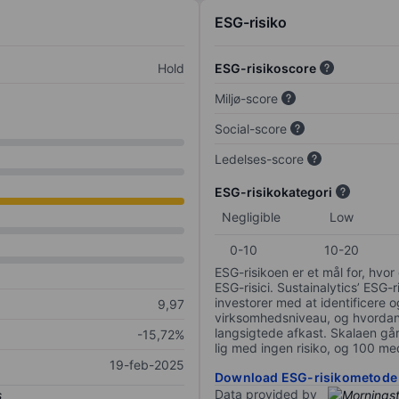
ESG-risiko
Hold
ESG-risikoscore
Miljø-score
Social-score
Ledelses-score
ESG-risikokategori
Negligible
Low
0-10
10-20
ESG-risikoen er et mål for, hv
ESG-risici. Sustainalytics’ ESG-r
investorer med at identificere og
9,97
virksomhedsniveau, og hvordan 
langsigtede afkast. Skalaen går f
-15,72%
lig med ingen risiko, og 100 me
19-feb-2025
Download ESG-risikometode
Data provided by