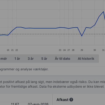
ories.
. Data ranges from 11.31 to 12.7.
16
21
22
23
24
27
28
29
30
31
 mdr
1 år
3 år
5 år
År til dato
Al historik
diagrammer og analyse værktøjer.
 et positivt afkast på lang sigt, men indebærer også risiko. Du kan mist
kator for fremtidige afkast. Data fra eksterne udbydere er ikke bleve
Afkast
11,67
07-aug-2026