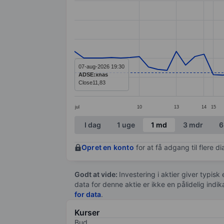
Line chart with 56 data points.
The chart has 1 X axis displaying categ
The chart has 1 Y axis displaying values
07-aug-2026 19:30
ADSE:xnas
Close
11,83
jul
10
13
14
15
End of interactive chart.
I dag
1 uge
1 md
3 mdr
6
Opret en konto
for at få adgang til flere 
Godt at vide:
Investering i aktier giver typisk
data for denne aktie er ikke en pålidelig indi
for data
.
Kurser
Bud