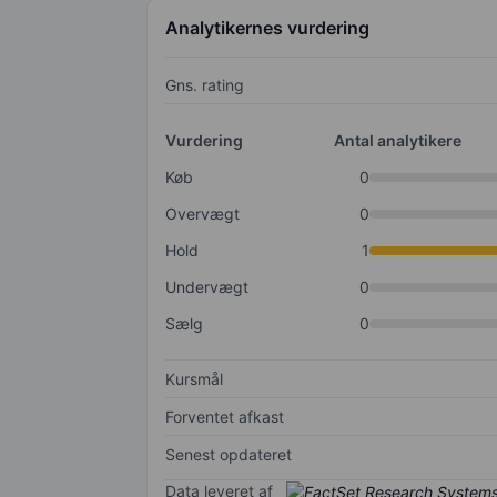
Analytikernes vurdering
Gns. rating
Vurdering
Antal analytikere
Køb
0
Overvægt
0
Hold
1
Undervægt
0
Sælg
0
Kursmål
Forventet afkast
Senest opdateret
Data leveret af