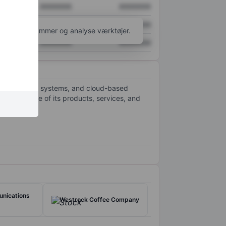
XXXXXXX
XXXXXXX
XXXXXXX
XXXXXXX
l flere diagrammer og analyse værktøjer.
XXXXXXX
XXXXXXX
tery storage systems, and cloud-based
gh the sale of its products, services, and
nications
Westrock Coffee Company