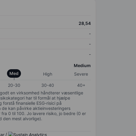
28,54
-
-
-
Medium
Med
High
Severe
20-30
30-40
40+
or godt en virksomhed håndterer væsentlige
isikokategori har til formål at hjælpe
 forstå finansielle ESG-risici på
de kan påvirke aktieinvesteringers
ra 0 til 100. Jo lavere risiko, jo bedre (0 er
d den mest alvorlige).
/