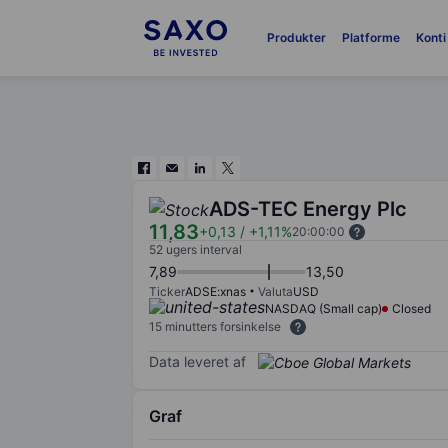
Produkter
Platforme
Konti
ADS-TEC Energy Plc
11,83
+0,13
/
+1,11%
20:00:00
52 ugers interval
7,89
13,50
Ticker
ADSE:xnas
Valuta
USD
NASDAQ (Small cap)
Closed
15 minutters forsinkelse
Data leveret af
Graf
Chart