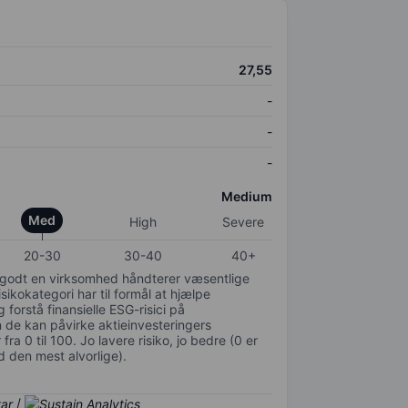
27,55
-
-
-
Medium
Med
High
Severe
20-30
30-40
40+
or godt en virksomhed håndterer væsentlige
isikokategori har til formål at hjælpe
 forstå finansielle ESG-risici på
de kan påvirke aktieinvesteringers
ra 0 til 100. Jo lavere risiko, jo bedre (0 er
d den mest alvorlige).
/