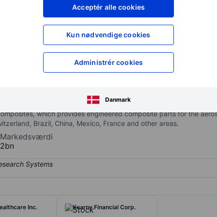
XXXXXXX
XXXXXXX
Acceptér alle cookies
XXXXXXX
XXXXXXX
Opret konto
for at få adgang ti
Kun nødvendige cookies
XXXXXXX
XXXXXXX
Administrér cookies
materials processing company specializing in engineered fabrics and
ce industries. It operates through two segments: Machine Clothing,
Danmark
, tissue, towel and pulp, as well as engineered fabrics for other ind
Composites, which provides engineered composite parts for the aer
tzerland, Brazil, China, Mexico, France and other areas.
Markedsværdi
2bn
althcare Inc.
Kearny Financial Corp.