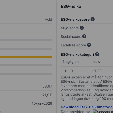
ESG-risiko
Hold
ESG-risikoscore
Miljø-score
Social-score
Ledelses-score
ESG-risikokategori
Negligible
Low
0-10
10-20
ESG-risikoen er et mål for, hv
ESG-risici. Sustainalytics’ ESG-r
investorer med at identificere og
58,67
virksomhedsniveau, og hvordan 
langsigtede afkast. Skalaen går f
-21,9%
lig med ingen risiko, og 100 me
10-jun-2026
Download ESG-risikometode
Data provided by