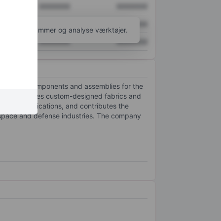
XXXXXXX
XXXXXXX
XXXXXXX
XXXXXXX
l flere diagrammer og analyse værktøjer.
XXXXXXX
XXXXXXX
 composite components and assemblies for the
 which produces custom-designed fabrics and
ustrial applications, and contributes the
ospace and defense industries. The company