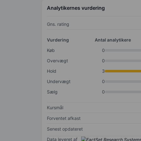
Analytikernes vurdering
Gns. rating
Vurdering
Antal analytikere
Køb
0
Overvægt
0
Hold
3
Undervægt
0
Sælg
0
Kursmål
Forventet afkast
Senest opdateret
Data leveret af