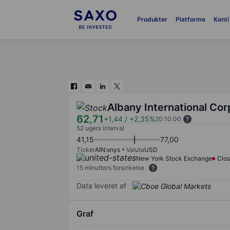
Produkter
Platforme
Konti
Albany International Cor
62,71
+1,44
/
+2,35%
20:10:00
52 ugers interval
41,15
77,00
Ticker
AIN:xnys
Valuta
USD
New York Stock Exchange
Clo
15 minutters forsinkelse
Data leveret af
Graf
Chart