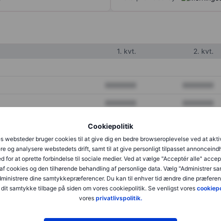
1. kvt.
2. kvt.
XXXXXXX
XXXXXXX
XXXXXXX
XXXXXXX
XXXXXXX
XXXXXXX
Cookiepolitik
s websteder bruger cookies til at give dig en bedre browseroplevelse ved at akti
re og analysere webstedets drift, samt til at give personligt tilpasset annonceind
XXXXXXX
XXXXXXX
d for at oprette forbindelse til sociale medier. Ved at vælge "Acceptér alle" accep
af cookies og den tilhørende behandling af personlige data. Vælg "Administrer s
XXXXXXX
XXXXXXX
administrere dine samtykkepræferencer. Du kan til enhver tid ændre dine præferenc
dit samtykke tilbage på siden om vores cookiepolitik. Se venligst vores
cookiepo
vores
privatlivspolitik.
XXXXXXX
XXXXXXX