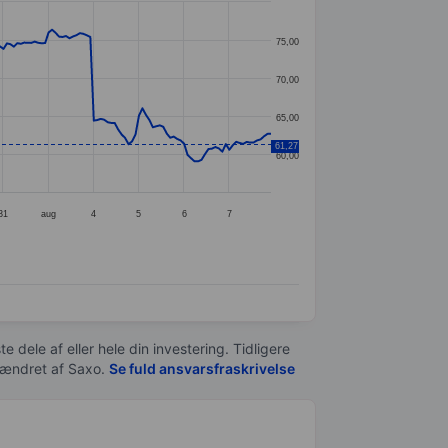
75,00
70,00
65,00
61,27
60,00
31
aug
4
5
6
7
e dele af eller hele din investering. Tidligere
t ændret af
Saxo
.
Se fuld ansvarsfraskrivelse