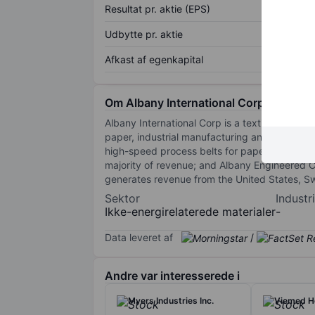
Resultat pr. aktie (EPS)
Udbytte pr. aktie
Afkast af egenkapital
Om Albany International Corp.
Albany International Corp is a textiles and 
paper, industrial manufacturing and aerospa
high-speed process belts for paper, paperboard
majority of revenue; and Albany Engineered 
generates revenue from the United States, Swi
Sektor
Industri
Ikke-energirelaterede materialer
-
Data leveret af
/
Andre var interesserede i
Myers Industries Inc.
Viemed He