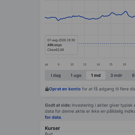
Line chart with 294 data points.
The chart has 1 X axis displaying categ
The chart has 1 Y axis displaying value
07-aug-2026 19:30
AIN:xnys
Close
62,68
jul
9
10
13
14
15
16
End of interactive chart.
I dag
1 uge
1 md
3 mdr
6
Opret en konto
for at få adgang til flere 
Godt at vide:
Investering i aktier giver typisk
data for denne aktie er ikke en pålidelig indi
for data
.
Kurser
Bud