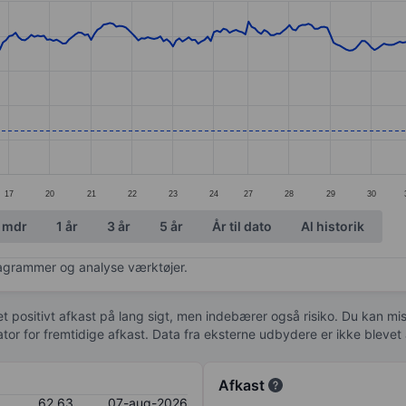
ories.
s. Data ranges from 59.03 to 77.13.
17
20
21
22
23
24
27
28
29
30
 mdr
1 år
3 år
5 år
År til dato
Al historik
diagrammer og analyse værktøjer.
 et positivt afkast på lang sigt, men indebærer også risiko. Du kan mist
kator for fremtidige afkast. Data fra eksterne udbydere er ikke bleve
Afkast
62,63
07-aug-2026